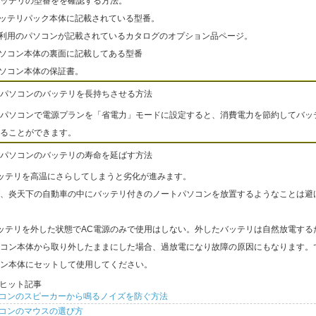
ッテリの型番をを確認する方法。
バッテリパック本体に記載されている型番。
ご利用のパソコンが記載されているカタログのオプション品ページ。
パソコン本体の裏面に記載してある型番
パソコン本体の保証書。
パソコンのバッテリを長持ちさせる方法
パソコンで電源プランを「省電力」モードに設定すると、消費電力を節約してバッ
ることができます。
パソコンのバッテリの寿命を延ばす方法
ッテリを高温にさらしてしまうと劣化が進みます。
、炎天下の自動車の中にバッテリ付きのノートパソコンを放置するようなことは避
ッテリを外した状態でAC電源のみで使用はしない。外したバッテリは自然放電する
コン本体から取り外したままにした場合、過放電になり故障の原因にもなります。
ン本体にセットして使用してください。
ヒット記事
コンのスピーカーから鳴るノイズを防ぐ方法
コンのマウスの選び方