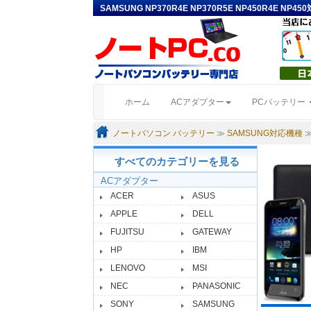
SAMSUNG NP370R4E NP370R5E NP450R4E 
(current)
ホーム
ACアダプター
PCバッテリー
ノートパソコン バッテリー
≫
SAMSUNG対応機種
≫
すべてのカテゴリーを見る
ACアダプター
ACER
ASUS
APPLE
DELL
FUJITSU
GATEWAY
HP
IBM
LENOVO
MSI
NEC
PANASONIC
SONY
SAMSUNG