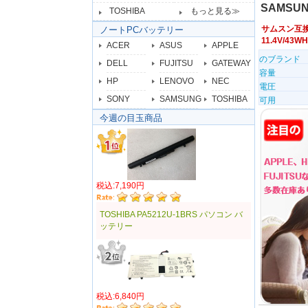
SAMSUN
TOSHIBA
もっと見る≫
サムスン互
ノートPCバッテリー
11.4V/4
ACER
ASUS
APPLE
のブランド
DELL
FUJITSU
GATEWAY
容量
HP
LENOVO
NEC
電圧
SONY
SAMSUNG
TOSHIBA
可用
今週の目玉商品
税込:7,190円
TOSHIBA PA5212U-1BRS パソコン バ
ッテリー
税込:6,840円