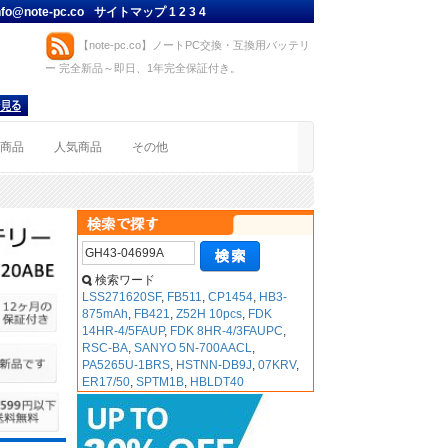
nfo@note-pc.co
サイトマップ
1
2
3
4
【note-pc.co】ノートPC交換・互換用バッテリ
ー 完全新品～即日、1年完全保証付き。
着商品
人気商品
その他
検索ワード
LSS271620SF
,
FB511
,
CP1454
,
HB3-
875mAh
,
FB421
,
Z52H 10pcs
,
FDK
14HR-4/5FAUP
,
FDK 8HR-4/3FAUPC
,
RSC-BA
,
SANYO 5N-700AACL
,
PA5265U-1BRS
,
HSTNN-DB9J
,
07KRV
,
ER17/50
,
SPTM1B
,
HBLDT40