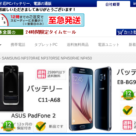
NP450対 応PCバッテリー、電源の通販
i
携帯電話
タブレットPC
送料無料商品
電源ユニット
新
 SAMSUNG NP370R4E NP370R5E NP450R4E NP450