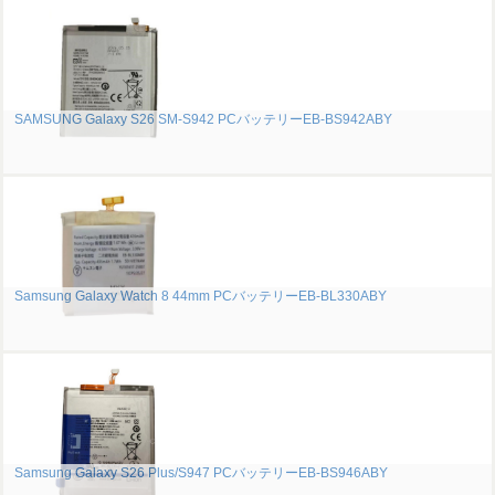
SAMSUNG Galaxy S26 SM-S942 PCバッテリーEB-BS942ABY
Samsung Galaxy Watch 8 44mm PCバッテリーEB-BL330ABY
Samsung Galaxy S26 Plus/S947 PCバッテリーEB-BS946ABY