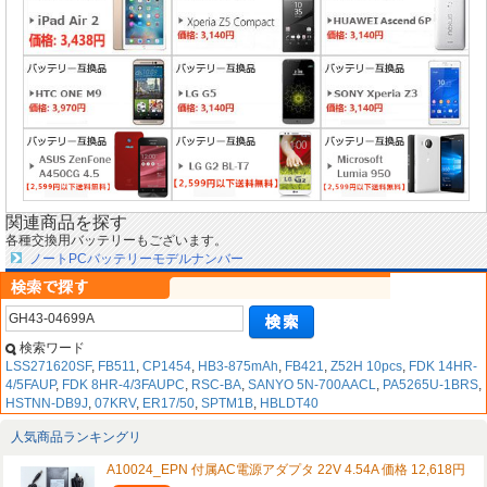
関連商品を探す
各種交換用バッテリーもございます。
ノートPCバッテリーモデルナンバー
検索ワード
LSS271620SF
,
FB511
,
CP1454
,
HB3-875mAh
,
FB421
,
Z52H 10pcs
,
FDK 14HR-
4/5FAUP
,
FDK 8HR-4/3FAUPC
,
RSC-BA
,
SANYO 5N-700AACL
,
PA5265U-1BRS
,
HSTNN-DB9J
,
07KRV
,
ER17/50
,
SPTM1B
,
HBLDT40
人気商品ランキングリ
A10024_EPN 付属AC電源アダプタ 22V 4.54A 価格 12,618円