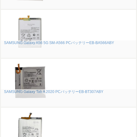
SAMSUNG Galaxy A56 5G SM-A566 PCバッテリーEB-BA566ABY
SAMSUNG Galaxy Tab A 2020 PCバッテリーEB-BT307ABY