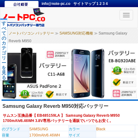
info@note-pc.co
サイトマップ
1
2
3
4
Toggle
naviga
す
べ
て
ノートパソコン バッテリー
≫
SAMSUNG対応機種
≫ Samsung Galaxy
の
Reverb M950
カ
テ
ゴ
リ
ー
を
見
る
Samsung Galaxy Reverb M950対応バッテリー
サムスン互換品番【
EB485159LA
】 Samsung Galaxy Reverb M950
1700mAh/6.46WH 3.8V専用バッテリーを通販でいつでもお安く。
のブランド
SAMSUNG
カラー
Black
容量
1700mAh/6.46WH
サイズ