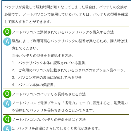
バッテリが劣化して駆動時間が短くなってしまった場合は、バッテリの交換が
必要です。 ノートパソコンで使用しているバッテリは、バッテリの型番を確認
して購入することができます。
ノートパソコンに添付されているバッテリパックを購入する方法
製品によって利用可能なバッテリパックの型番が異なるため、購入時は注
意してください。
互換バッテリの型番をを確認する方法。
1、 バッテリパック本体に記載されている型番。
2、 ご利用のパソコンが記載されているカタログのオプション品ページ。
3、 パソコン本体の裏面に記載してある型番
4、 パソコン本体の保証書。
ノートパソコンのバッテリを長持ちさせる方法
ノートパソコンで電源プランを「省電力」モードに設定すると、消費電力
を節約してバッテリを長持ちさせることができます。
ノートパソコンのバッテリの寿命を延ばす方法
1、バッテリを高温にさらしてしまうと劣化が進みます。