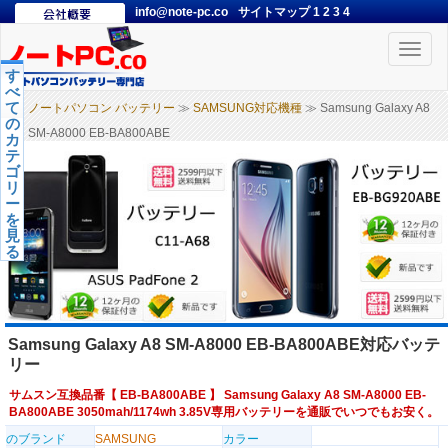
info@note-pc.co
サイトマップ
1
2
3
4
Toggle
naviga
す
べ
て
ノートパソコン バッテリー
≫
SAMSUNG対応機種
≫ Samsung Galaxy A8
の
SM-A8000 EB-BA800ABE
カ
テ
ゴ
リ
ー
を
見
る
Samsung Galaxy A8 SM-A8000 EB-BA800ABE対応バッテ
リー
サムスン互換品番【
EB-BA800ABE
】 Samsung Galaxy A8 SM-A8000 EB-
BA800ABE 3050mah/1174wh 3.85V専用バッテリーを通販でいつでもお安く。
のブランド
SAMSUNG
カラー