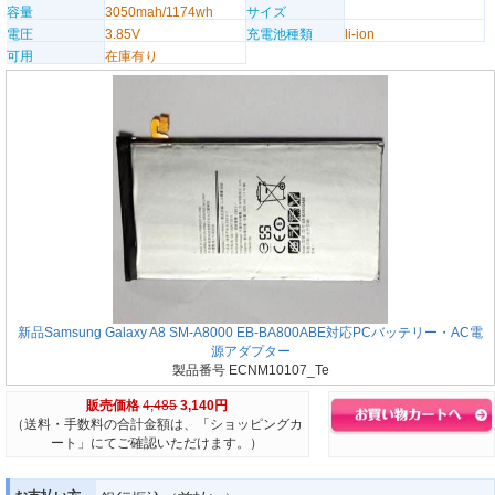
容量
3050mah/1174wh
サイズ
電圧
3.85V
充電池種類
li-ion
可用
在庫有り
新品Samsung Galaxy A8 SM-A8000 EB-BA800ABE対応PCバッテリー・AC電
源アダプター
製品番号 ECNM10107_Te
販売価格
4,485
3,140円
（送料・手数料の合計金額は、「ショッピングカ
ート」にてご確認いただけます。）