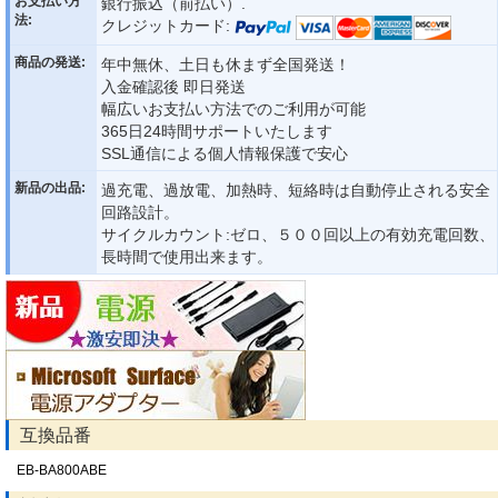
お支払い方
銀行振込（前払い）.
法:
クレジットカード:
商品の発送:
年中無休、土日も休まず全国発送！
入金確認後 即日発送
幅広いお支払い方法でのご利用が可能
365日24時間サポートいたします
SSL通信による個人情報保護で安心
新品の出品:
過充電、過放電、加熱時、短絡時は自動停止される安全
回路設計。
サイクルカウント:ゼロ、５００回以上の有効充電回数、
長時間で使用出来ます。
互換品番
EB-BA800ABE