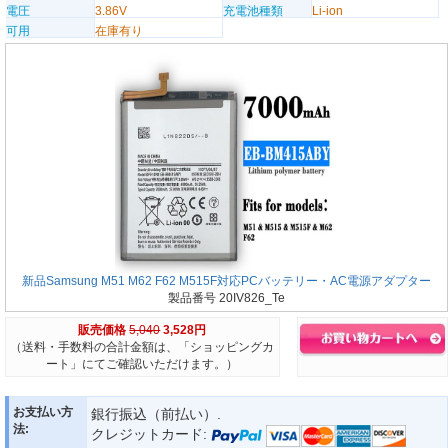
電圧
3.86V
充電池種類
Li-ion
可用
在庫有り
新品Samsung M51 M62 F62 M515F対応PCバッテリー・AC電源アダプター
製品番号 20IV826_Te
販売価格
5,040
3,528円
（送料・手数料の合計金額は、「ショッピングカ
ート」にてご確認いただけます。）
お支払い方
銀行振込（前払い）.
法:
クレジットカード: