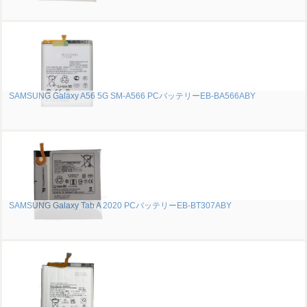
SAMSUNG Galaxy A56 5G SM-A566 PCバッテリーEB-BA566ABY
SAMSUNG Galaxy Tab A 2020 PCバッテリーEB-BT307ABY