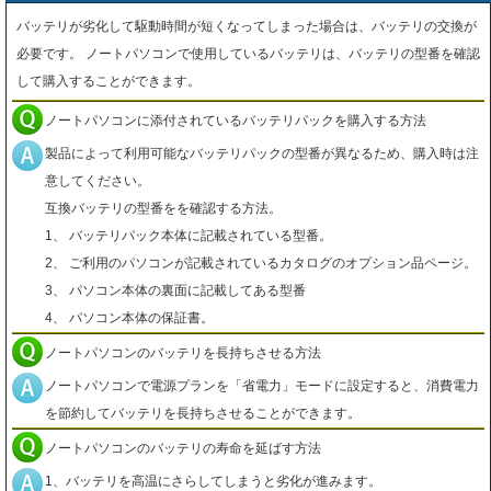
バッテリが劣化して駆動時間が短くなってしまった場合は、バッテリの交換が
必要です。 ノートパソコンで使用しているバッテリは、バッテリの型番を確認
して購入することができます。
ノートパソコンに添付されているバッテリパックを購入する方法
製品によって利用可能なバッテリパックの型番が異なるため、購入時は注
意してください。
互換バッテリの型番をを確認する方法。
1、 バッテリパック本体に記載されている型番。
2、 ご利用のパソコンが記載されているカタログのオプション品ページ。
3、 パソコン本体の裏面に記載してある型番
4、 パソコン本体の保証書。
ノートパソコンのバッテリを長持ちさせる方法
ノートパソコンで電源プランを「省電力」モードに設定すると、消費電力
を節約してバッテリを長持ちさせることができます。
ノートパソコンのバッテリの寿命を延ばす方法
1、バッテリを高温にさらしてしまうと劣化が進みます。