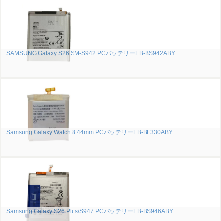
SAMSUNG Galaxy S26 SM-S942 PCバッテリーEB-BS942ABY
Samsung Galaxy Watch 8 44mm PCバッテリーEB-BL330ABY
Samsung Galaxy S26 Plus/S947 PCバッテリーEB-BS946ABY