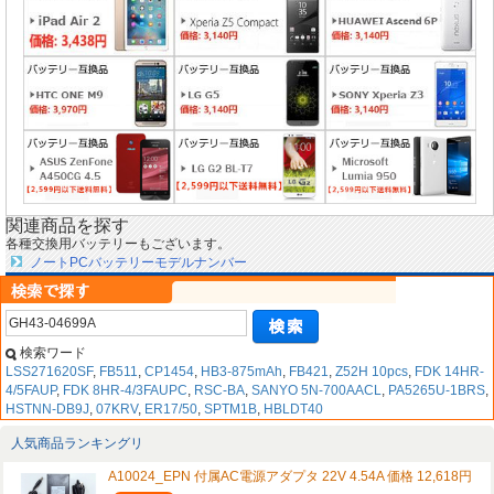
関連商品を探す
各種交換用バッテリーもございます。
ノートPCバッテリーモデルナンバー
検索ワード
LSS271620SF
,
FB511
,
CP1454
,
HB3-875mAh
,
FB421
,
Z52H 10pcs
,
FDK 14HR-
4/5FAUP
,
FDK 8HR-4/3FAUPC
,
RSC-BA
,
SANYO 5N-700AACL
,
PA5265U-1BRS
,
HSTNN-DB9J
,
07KRV
,
ER17/50
,
SPTM1B
,
HBLDT40
人気商品ランキングリ
A10024_EPN 付属AC電源アダプタ 22V 4.54A 価格 12,618円