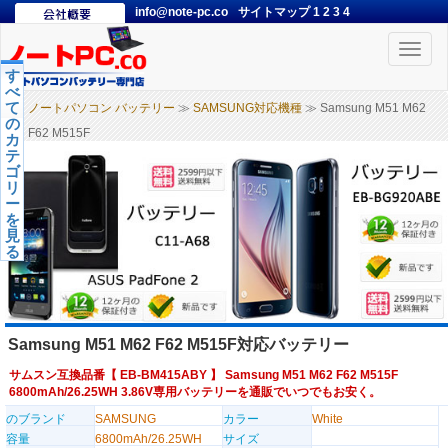
info@note-pc.co
サイトマップ
1
2
3
4
Toggle
naviga
す
べ
て
ノートパソコン バッテリー
≫
SAMSUNG対応機種
≫ Samsung M51 M62
の
F62 M515F
カ
テ
ゴ
リ
ー
を
見
る
Samsung M51 M62 F62 M515F対応バッテリー
サムスン互換品番【
EB-BM415ABY
】 Samsung M51 M62 F62 M515F
6800mAh/26.25WH 3.86V専用バッテリーを通販でいつでもお安く。
のブランド
SAMSUNG
カラー
White
容量
6800mAh/26.25WH
サイズ