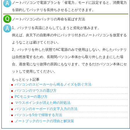
ノートパソコンで電源プランを「省電力」モードに設定すると、消費電力
を節約してバッテリを長持ちさせることができます。
ノートパソコンのバッテリの寿命を延ばす方法
1、バッテリを高温にさらしてしまうと劣化が進みます。
例えば、炎天下の自動車の中にバッテリ付きのノートパソコンを放置する
ようなことは避けてください。
2、バッテリを外した状態でAC電源のみで使用はしない。外したバッテリ
は自然放電するため、長期間パソコン本体から取り外したままにした場
合、過放電になり故障の原因にもなります。できるだけパソコン本体にセ
ットして使用してください。
もっとヒット記事
パソコンのスピーカーから鳴るノイズを防ぐ方法
パソコンのマウスの選び方
PCモニターの選び方
マウスポインタが消えた時の対処法
パソコンのキーボードの文字入力の方法
パソコンを5分で掃除する方法
ノートブックのリークの理由と解決策