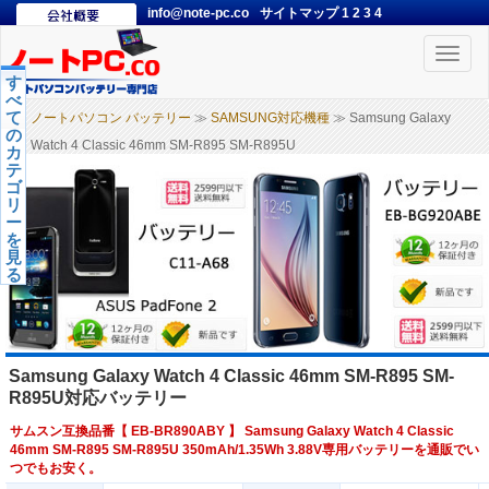
info@note-pc.co
サイトマップ
1
2
3
4
Toggle
naviga
す
べ
て
ノートパソコン バッテリー
≫
SAMSUNG対応機種
≫ Samsung Galaxy
の
Watch 4 Classic 46mm SM-R895 SM-R895U
カ
テ
ゴ
リ
ー
を
見
る
Samsung Galaxy Watch 4 Classic 46mm SM-R895 SM-
R895U対応バッテリー
サムスン互換品番【
EB-BR890ABY
】 Samsung Galaxy Watch 4 Classic
46mm SM-R895 SM-R895U 350mAh/1.35Wh 3.88V専用バッテリーを通販でい
つでもお安く。