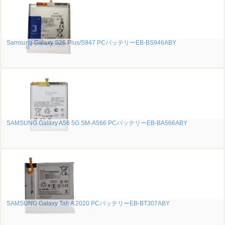
Samsung Galaxy S26 Plus/S947 PCバッテリーEB-BS946ABY
SAMSUNG Galaxy A56 5G SM-A566 PCバッテリーEB-BA566ABY
SAMSUNG Galaxy Tab A 2020 PCバッテリーEB-BT307ABY