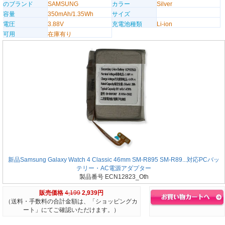
のブランド
SAMSUNG
カラー
Silver
容量
350mAh/1.35Wh
サイズ
電圧
3.88V
充電池種類
Li-ion
可用
在庫有り
新品Samsung Galaxy Watch 4 Classic 46mm SM-R895 SM-R89...対応PCバッ
テリー・AC電源アダプター
製品番号 ECN12823_Oth
販売価格
4,199
2,939円
（送料・手数料の合計金額は、「ショッピングカ
ート」にてご確認いただけます。）