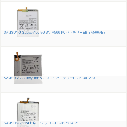
SAMSUNG Galaxy A56 5G SM-A566 PCバッテリーEB-BA566ABY
SAMSUNG Galaxy Tab A 2020 PCバッテリーEB-BT307ABY
SAMSUNG S25FE PCバッテリーEB-BS731ABY