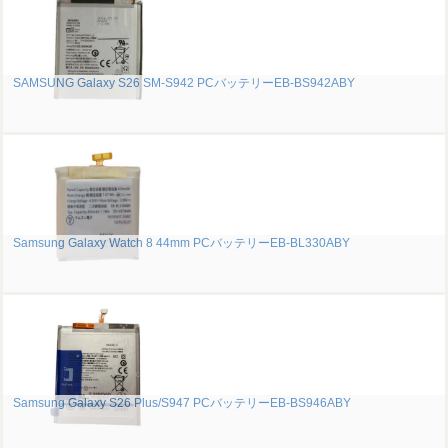
SAMSUNG Galaxy S26 SM-S942 PCバッテリーEB-BS942ABY
Samsung Galaxy Watch 8 44mm PCバッテリーEB-BL330ABY
Samsung Galaxy S26 Plus/S947 PCバッテリーEB-BS946ABY