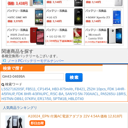
関連商品を探す
各種交換用バッテリーもございます。
ノートPCバッテリーモデルナンバー
検索ワード
LSS271620SF
,
FB511
,
CP1454
,
HB3-875mAh
,
FB421
,
Z52H 10pcs
,
FDK 14HR-
4/5FAUP
,
FDK 8HR-4/3FAUPC
,
RSC-BA
,
SANYO 5N-700AACL
,
PA5265U-1BRS
,
HSTNN-DB9J
,
07KRV
,
ER17/50
,
SPTM1B
,
HBLDT40
人気商品ランキングリ
A10024_EPN 付属AC電源アダプタ 22V 4.54A 価格 12,618円