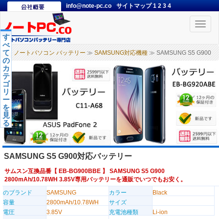
info@note-pc.co
サイトマップ
1
2
3
4
Toggle
naviga
す
べ
て
ノートパソコン バッテリー
≫
SAMSUNG対応機種
≫ SAMSUNG S5 G900
の
カ
テ
ゴ
リ
ー
を
見
る
SAMSUNG S5 G900対応バッテリー
サムスン互換品番【
EB-BG900BBE
】 SAMSUNG S5 G900
2800mAh/10.78WH 3.85V専用バッテリーを通販でいつでもお安く。
のブランド
SAMSUNG
カラー
Black
容量
2800mAh/10.78WH
サイズ
電圧
3.85V
充電池種類
Li-ion