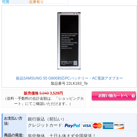
可用
在庫有り
新品SAMSUNG S5 G900対応PCバッテリー・AC電源アダプター
製品番号 22LK183_Te
販売価格
5,040
3,528円
（送料・手数料の合計金額は、「ショッピングカ
ート」にてご確認いただけます。）
お支払い方
銀行振込（前払い）.
法:
クレジットカード:
商品の発送:
年中無休、土日も休まず全国発送！