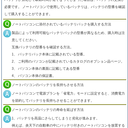
必要です。 ノートパソコンで使用しているバッテリは、バッテリの型番を確認
して購入することができます。
ノートパソコンに添付されているバッテリパックを購入する方法
製品によって利用可能なバッテリパックの型番が異なるため、購入時は注
意してください。
互換バッテリの型番をを確認する方法。
1、 バッテリパック本体に記載されている型番。
2、 ご利用のパソコンが記載されているカタログのオプション品ページ。
3、 パソコン本体の裏面に記載してある型番
4、 パソコン本体の保証書。
ノートパソコンのバッテリを長持ちさせる方法
ノートパソコンで電源プランを「省電力」モードに設定すると、消費電力
を節約してバッテリを長持ちさせることができます。
ノートパソコンのバッテリの寿命を延ばす方法
1、バッテリを高温にさらしてしまうと劣化が進みます。
例えば、炎天下の自動車の中にバッテリ付きのノートパソコンを放置する