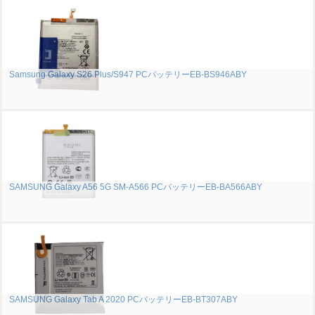
Samsung Galaxy S26 Plus/S947 PCバッテリーEB-BS946ABY
SAMSUNG Galaxy A56 5G SM-A566 PCバッテリーEB-BA566ABY
SAMSUNG Galaxy Tab A 2020 PCバッテリーEB-BT307ABY