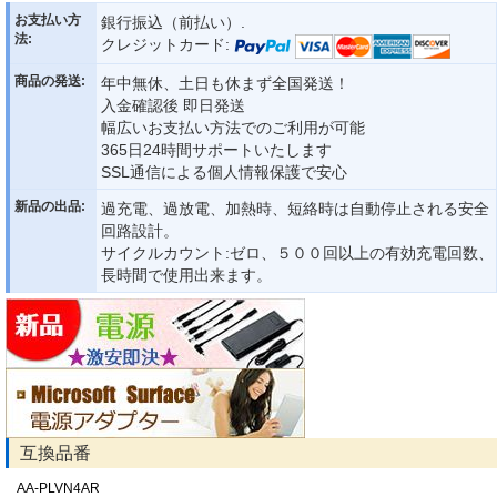
お支払い方
銀行振込（前払い）.
法:
クレジットカード:
商品の発送:
年中無休、土日も休まず全国発送！
入金確認後 即日発送
幅広いお支払い方法でのご利用が可能
365日24時間サポートいたします
SSL通信による個人情報保護で安心
新品の出品:
過充電、過放電、加熱時、短絡時は自動停止される安全
回路設計。
サイクルカウント:ゼロ、５００回以上の有効充電回数、
長時間で使用出来ます。
互換品番
AA-PLVN4AR