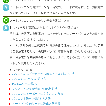
ノートパソコンのバッテリを長持ちさせる方法
ノートパソコンで電源プランを「省電力」モードに設定すると、消費電力
を節約してバッテリを長持ちさせることができます。
ノートパソコンのバッテリの寿命を延ばす方法
1、バッテリを高温にさらしてしまうと劣化が進みます。
例えば、炎天下の自動車の中にバッテリ付きのノートパソコンを放置する
ようなことは避けてください。
2、バッテリを外した状態でAC電源のみで使用はしない。外したバッテリ
は自然放電するため、長期間パソコン本体から取り外したままにした場
合、過放電になり故障の原因にもなります。できるだけパソコン本体にセ
ットして使用してください。
もっとヒット記事
パソコンのスピーカーから鳴るノイズを防ぐ方法
パソコンのマウスの選び方
PCモニターの選び方
マウスポインタが消えた時の対処法
パソコンのキーボードの文字入力の方法
パソコンを5分で掃除する方法
ノートブックのリークの理由と解決策