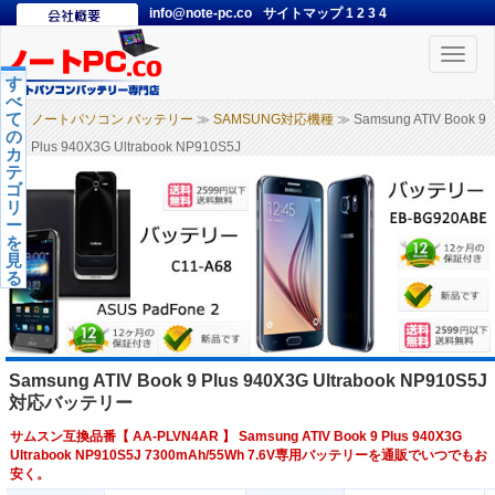
info@note-pc.co
サイトマップ
1
2
3
4
Toggle
naviga
す
べ
て
ノートパソコン バッテリー
≫
SAMSUNG対応機種
≫ Samsung ATIV Book 9
の
Plus 940X3G Ultrabook NP910S5J
カ
テ
ゴ
リ
ー
を
見
る
Samsung ATIV Book 9 Plus 940X3G Ultrabook NP910S5J
対応バッテリー
サムスン互換品番【
AA-PLVN4AR
】 Samsung ATIV Book 9 Plus 940X3G
Ultrabook NP910S5J 7300mAh/55Wh 7.6V専用バッテリーを通販でいつでもお
安く。