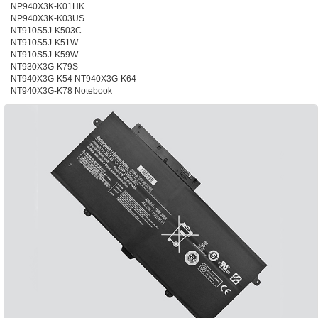
NP940X3K-K01HK
NP940X3K-K03US
NT910S5J-K503C
NT910S5J-K51W
NT910S5J-K59W
NT930X3G-K79S
NT940X3G-K54 NT940X3G-K64
NT940X3G-K78 Notebook