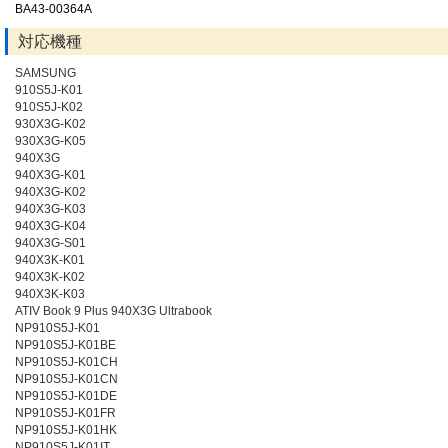
BA43-00364A
対応機種
SAMSUNG
910S5J-K01
910S5J-K02
930X3G-K02
930X3G-K05
940X3G
940X3G-K01
940X3G-K02
940X3G-K03
940X3G-K04
940X3G-S01
940X3K-K01
940X3K-K02
940X3K-K03
ATIV Book 9 Plus 940X3G Ultrabook
NP910S5J-K01
NP910S5J-K01BE
NP910S5J-K01CH
NP910S5J-K01CN
NP910S5J-K01DE
NP910S5J-K01FR
NP910S5J-K01HK
NP910S5J-K01IT