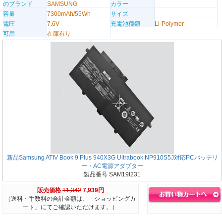
のブランド
SAMSUNG
カラー
容量
7300mAh/55Wh
サイズ
電圧
7.6V
充電池種類
Li-Polymer
可用
在庫有り
新品Samsung ATIV Book 9 Plus 940X3G Ultrabook NP910S5J対応PCバッテリ
ー・AC電源アダプター
製品番号 SAM19I231
販売価格
11,342
7,939円
（送料・手数料の合計金額は、「ショッピングカ
ート」にてご確認いただけます。）