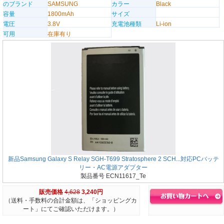
のブランド
SAMSUNG
カラー
Black
容量
1800mAh
サイズ
電圧
3.8V
充電池種類
Li-ion
可用
在庫有り
新品Samsung Galaxy S Relay SGH-T699 Stratosphere 2 SCH...対応PCバッテ
リー・AC電源アダプター
製品番号 ECN11617_Te
販売価格
4,628
3,240円
（送料・手数料の合計金額は、「ショッピングカ
ート」にてご確認いただけます。）