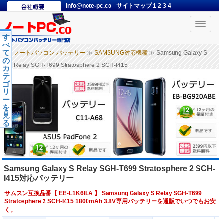
info@note-pc.co
サイトマップ
1
2
3
4
Toggle
naviga
す
べ
て
ノートパソコン バッテリー
≫
SAMSUNG対応機種
≫ Samsung Galaxy S
の
Relay SGH-T699 Stratosphere 2 SCH-I415
カ
テ
ゴ
リ
ー
を
見
る
Samsung Galaxy S Relay SGH-T699 Stratosphere 2 SCH-
I415対応バッテリー
サムスン互換品番【
EB-L1K6ILA
】 Samsung Galaxy S Relay SGH-T699
Stratosphere 2 SCH-I415 1800mAh 3.8V専用バッテリーを通販でいつでもお安
く。