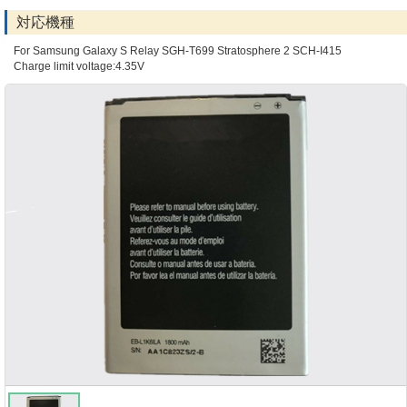
対応機種
For Samsung Galaxy S Relay SGH-T699 Stratosphere 2 SCH-I415
Charge limit voltage:4.35V