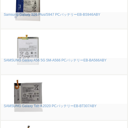
Samsung Galaxy S26 Plus/S947 PCバッテリーEB-BS946ABY
SAMSUNG Galaxy A56 5G SM-A566 PCバッテリーEB-BA566ABY
SAMSUNG Galaxy Tab A 2020 PCバッテリーEB-BT307ABY