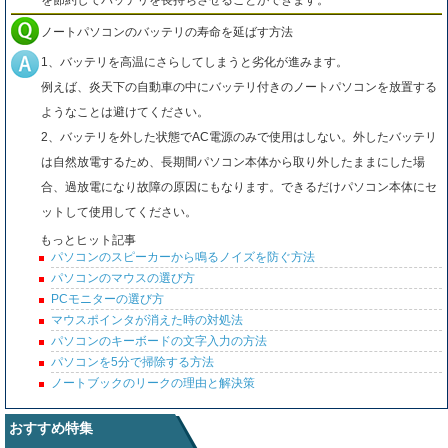
を節約してバッテリを長持ちさせることができます。
ノートパソコンのバッテリの寿命を延ばす方法
1、バッテリを高温にさらしてしまうと劣化が進みます。
例えば、炎天下の自動車の中にバッテリ付きのノートパソコンを放置する
ようなことは避けてください。
2、バッテリを外した状態でAC電源のみで使用はしない。外したバッテリ
は自然放電するため、長期間パソコン本体から取り外したままにした場
合、過放電になり故障の原因にもなります。できるだけパソコン本体にセ
ットして使用してください。
もっとヒット記事
パソコンのスピーカーから鳴るノイズを防ぐ方法
パソコンのマウスの選び方
PCモニターの選び方
マウスポインタが消えた時の対処法
パソコンのキーボードの文字入力の方法
パソコンを5分で掃除する方法
ノートブックのリークの理由と解決策
おすすめ特集