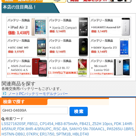
本店の注目商品！
関連商品を探す
各種交換用バッテリーもございます。
ノートPCバッテリーモデルナンバー
検索ワード
LSS271620SF
,
FB511
,
CP1454
,
HB3-875mAh
,
FB421
,
Z52H 10pcs
,
FDK 14HR-
4/5FAUP
,
FDK 8HR-4/3FAUPC
,
RSC-BA
,
SANYO 5N-700AACL
,
PA5265U-1BRS
,
HSTNN-DB9J
,
07KRV
,
ER17/50
,
SPTM1B
,
HBLDT40