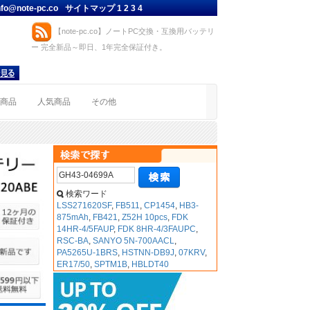
nfo@note-pc.co
サイトマップ
1
2
3
4
【note-pc.co】ノートPC交換・互換用バッテリ
ー 完全新品～即日、1年完全保証付き。
着商品
人気商品
その他
検索ワード
LSS271620SF
,
FB511
,
CP1454
,
HB3-
875mAh
,
FB421
,
Z52H 10pcs
,
FDK
14HR-4/5FAUP
,
FDK 8HR-4/3FAUPC
,
RSC-BA
,
SANYO 5N-700AACL
,
PA5265U-1BRS
,
HSTNN-DB9J
,
07KRV
,
ER17/50
,
SPTM1B
,
HBLDT40