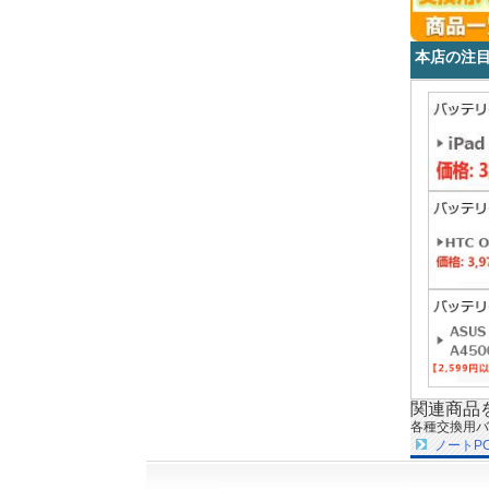
本店の注
関連商品
各種交換用バ
ノートP