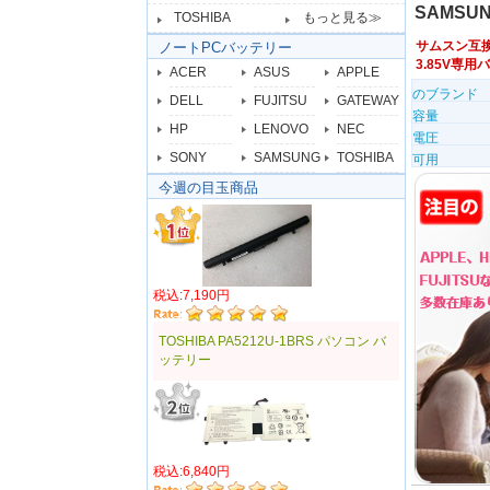
SAMSUN
TOSHIBA
もっと見る≫
サムスン互
ノートPCバッテリー
3.85V専
ACER
ASUS
APPLE
のブランド
DELL
FUJITSU
GATEWAY
容量
HP
LENOVO
NEC
電圧
SONY
SAMSUNG
TOSHIBA
可用
今週の目玉商品
税込:7,190円
TOSHIBA PA5212U-1BRS パソコン バ
ッテリー
税込:6,840円