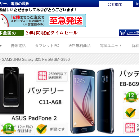
Cバッテリー、電源の通販
i
携帯電話
タブレットPC
送料無料商品
電源ユニット
新
 SAMSUNG Galaxy S21 FE 5G SM-G990