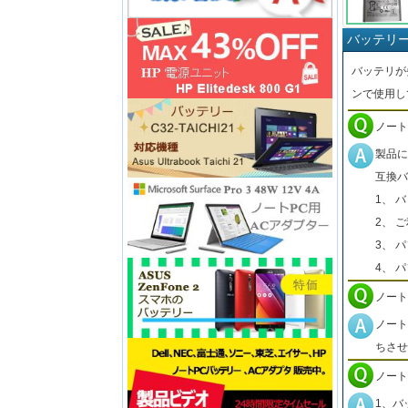
バッテリ
バッテリが
ンで使用し
ノート
製品に
互換バ
1、 
2、 
3、 
4、 
ノート
ノート
ちさせ
ノート
1、バ