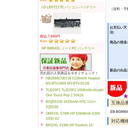
LG LBV7227E パソコン バッテリー
（送料・手
お支払い方
法:
税込:7,840円
商品の発送:
HP BM04XL ノートPC バッテリー
新品の出品:
売れ筋の人気商品を今すぐチェック！
HB2899C0ECW 5100mAh Huawei
M3-BTV-W09 M3-BTV-DL09
TLI020F1 TLi020F2 2000mAh Alcatel
One Touch Pop 2 5042d
B2Q55100 3420mAh HTC U12+
互換品
2Q5530
EB-BG990
OM03XL 57Wh HP EliteBook X360
1030 G2
対応機
BP02XL 41Wh HP Pavilion 15-