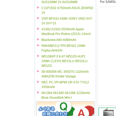
For SAMSU
AU010WM 15-AU018WM
C11P1502 4750mAh ASUS ZENPAD
10
VGP-BPS33 43Wh SONY VAIO SVT-
14 SVT-15
A1582 A1502 6559mAh Apple
MacBook Pro Retina (2015) 13inch
Blackview A60 4080mAh
FMVNBP212 FPCBP342 24Wh
Fujitsu AH42/H
W510BAT-3 6-87-W510S-4UF2
24Wh CLEVO W515LU W510LU
W510S
58 000056 MC-305070 1320mAh
AMAZON Kindle Voyage
NEC PC-VP-BP90 OP-570-77012
3350mAh
061384 061385 061386 2230mAh
Bose Soundlink Mini I