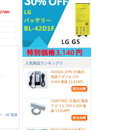
.37WH
人気商品ランキングリ
A10024_EPN 付属AC
電源アダプタ 22V
4.54A 価格 12,618円
S34E790C 付属AC電源
アダプタ 23V 4.35A 価
格 12,618円
テリー・AC電源