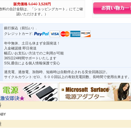
販売価格
5,040
3,528円
数料の合計金額は、「ショッピングカート」にてご確
認いただけます。）
銀行振込（前払い）.
クレジットカード:
年中無休、土日も休まず全国発送！
入金確認後 即日発送
幅広いお支払い方法でのご利用が可能
365日24時間サポートいたします
SSL通信による個人情報保護で安心
過充電、過放電、加熱時、短絡時は自動停止される安全回路設計。
サイクルカウント:ゼロ、５００回以上の有効充電回数、長時間で使用出来ます
番
ABY
種