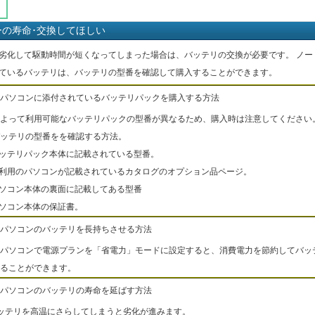
ーの寿命･交換してほしい
劣化して駆動時間が短くなってしまった場合は、バッテリの交換が必要です。 ノー
ているバッテリは、バッテリの型番を確認して購入することができます。
パソコンに添付されているバッテリパックを購入する方法
よって利用可能なバッテリパックの型番が異なるため、購入時は注意してください
ッテリの型番をを確認する方法。
バッテリパック本体に記載されている型番。
ご利用のパソコンが記載されているカタログのオプション品ページ。
パソコン本体の裏面に記載してある型番
パソコン本体の保証書。
パソコンのバッテリを長持ちさせる方法
パソコンで電源プランを「省電力」モードに設定すると、消費電力を節約してバッ
ることができます。
パソコンのバッテリの寿命を延ばす方法
ッテリを高温にさらしてしまうと劣化が進みます。