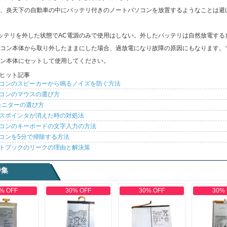
、炎天下の自動車の中にバッテリ付きのノートパソコンを放置するようなことは避
ッテリを外した状態でAC電源のみで使用はしない。外したバッテリは自然放電する
コン本体から取り外したままにした場合、過放電になり故障の原因にもなります。
ン本体にセットして使用してください。
ヒット記事
コンのスピーカーから鳴るノイズを防ぐ方法
コンのマウスの選び方
モニターの選び方
スポインタが消えた時の対処法
コンのキーボードの文字入力の方法
コンを5分で掃除する方法
トブックのリークの理由と解決策
特集
% OFF
30% OFF
30% OFF
30%