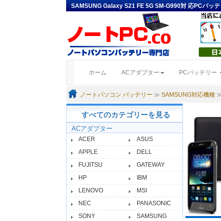
SAMSUNG Galaxy S21 FE 5G SM-G990対 応P
(current)
ホーム
ACアダプター
PCバッテリー
ノートパソコン バッテリー
≫
SAMSUNG対応機種
≫
すべてのカテゴリーを見る
ACアダプター
ACER
ASUS
APPLE
DELL
FUJITSU
GATEWAY
HP
IBM
LENOVO
MSI
NEC
PANASONIC
SONY
SAMSUNG