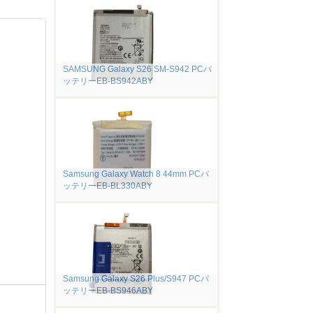
SAMSUNG Galaxy S26 SM-S942 PCバ
ッテリーEB-BS942ABY
Samsung Galaxy Watch 8 44mm PCバ
ッテリーEB-BL330ABY
Samsung Galaxy S26 Plus/S947 PCバ
ッテリーEB-BS946ABY