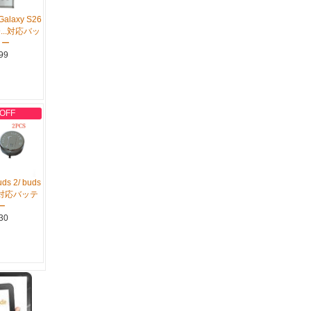
alaxy S26
S9...対応バッ
リー
99
 OFF
ds 2/ buds
...対応バッテ
ー
30