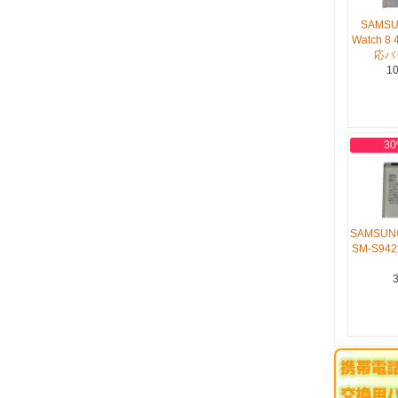
SAMSU
Watch 8 
応バ
10
30
SAMSUNG
SM-S9
3