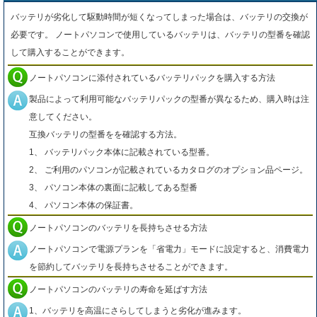
バッテリが劣化して駆動時間が短くなってしまった場合は、バッテリの交換が
必要です。 ノートパソコンで使用しているバッテリは、バッテリの型番を確認
して購入することができます。
ノートパソコンに添付されているバッテリパックを購入する方法
製品によって利用可能なバッテリパックの型番が異なるため、購入時は注
意してください。
互換バッテリの型番をを確認する方法。
1、 バッテリパック本体に記載されている型番。
2、 ご利用のパソコンが記載されているカタログのオプション品ページ。
3、 パソコン本体の裏面に記載してある型番
4、 パソコン本体の保証書。
ノートパソコンのバッテリを長持ちさせる方法
ノートパソコンで電源プランを「省電力」モードに設定すると、消費電力
を節約してバッテリを長持ちさせることができます。
ノートパソコンのバッテリの寿命を延ばす方法
1、バッテリを高温にさらしてしまうと劣化が進みます。