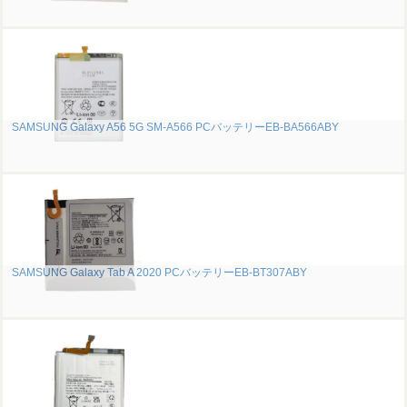
SAMSUNG Galaxy A56 5G SM-A566 PCバッテリーEB-BA566ABY
SAMSUNG Galaxy Tab A 2020 PCバッテリーEB-BT307ABY