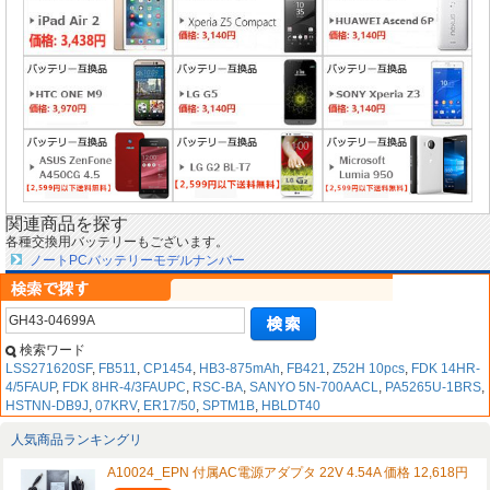
関連商品を探す
各種交換用バッテリーもございます。
ノートPCバッテリーモデルナンバー
検索ワード
LSS271620SF
,
FB511
,
CP1454
,
HB3-875mAh
,
FB421
,
Z52H 10pcs
,
FDK 14HR-
4/5FAUP
,
FDK 8HR-4/3FAUPC
,
RSC-BA
,
SANYO 5N-700AACL
,
PA5265U-1BRS
,
HSTNN-DB9J
,
07KRV
,
ER17/50
,
SPTM1B
,
HBLDT40
人気商品ランキングリ
A10024_EPN 付属AC電源アダプタ 22V 4.54A 価格 12,618円