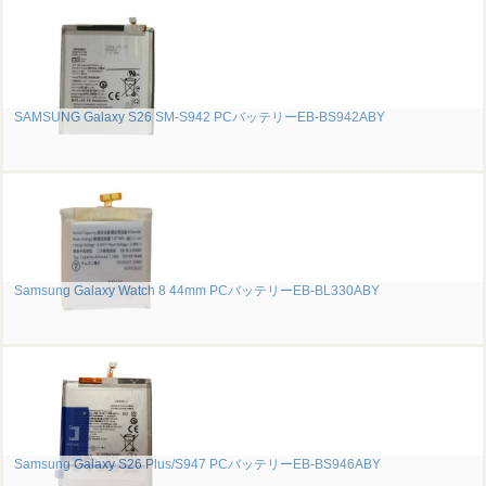
SAMSUNG Galaxy S26 SM-S942 PCバッテリーEB-BS942ABY
Samsung Galaxy Watch 8 44mm PCバッテリーEB-BL330ABY
Samsung Galaxy S26 Plus/S947 PCバッテリーEB-BS946ABY