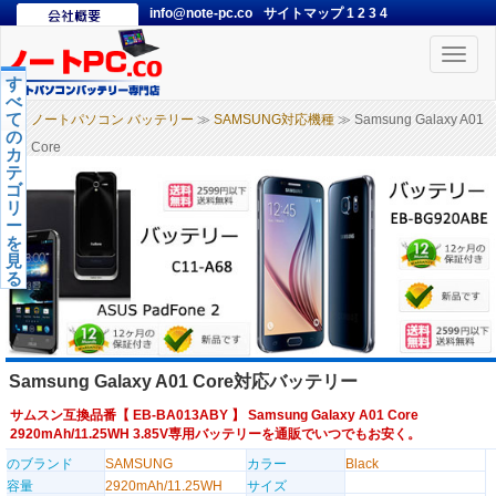
info@note-pc.co
サイトマップ
1
2
3
4
Toggle
naviga
す
べ
て
ノートパソコン バッテリー
≫
SAMSUNG対応機種
≫ Samsung Galaxy A01
の
Core
カ
テ
ゴ
リ
ー
を
見
る
Samsung Galaxy A01 Core対応バッテリー
サムスン互換品番【
EB-BA013ABY
】 Samsung Galaxy A01 Core
2920mAh/11.25WH 3.85V専用バッテリーを通販でいつでもお安く。
のブランド
SAMSUNG
カラー
Black
容量
2920mAh/11.25WH
サイズ