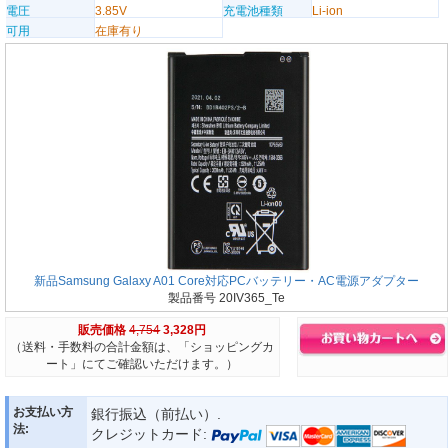
電圧
3.85V
充電池種類
Li-ion
可用
在庫有り
新品Samsung Galaxy A01 Core対応PCバッテリー・AC電源アダプター
製品番号 20IV365_Te
販売価格
4,754
3,328円
（送料・手数料の合計金額は、「ショッピングカ
ート」にてご確認いただけます。）
お支払い方
銀行振込（前払い）.
法:
クレジットカード: