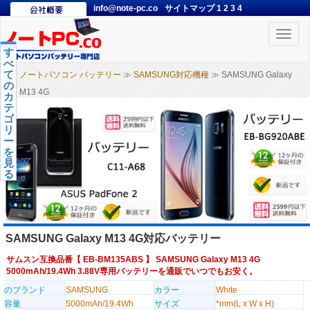
info@note-pc.co
サイトマップ
1
2
3
4
Toggle
naviga
す
べ
て
ノートパソコン バッテリー
≫
SAMSUNG対応機種
≫ SAMSUNG Galaxy
の
M13 4G
カ
テ
ゴ
リ
ー
を
見
る
SAMSUNG Galaxy M13 4G対応バッテリー
サムスン互換品番【
EB-BM135ABS
】 SAMSUNG Galaxy M13 4G
5000mAh/19.4Wh 3.88V専用バッテリーを通販でいつでもお安く。
のブランド
SAMSUNG
カラー
White
容量
5000mAh/19.4Wh
サイズ
*mm(L x W x H)