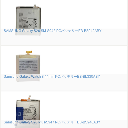
SAMSUNG Galaxy S26 SM-S942 PCバッテリーEB-BS942ABY
Samsung Galaxy Watch 8 44mm PCバッテリーEB-BL330ABY
Samsung Galaxy S26 Plus/S947 PCバッテリーEB-BS946ABY