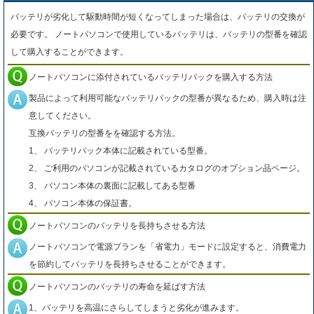
バッテリが劣化して駆動時間が短くなってしまった場合は、バッテリの交換が
必要です。 ノートパソコンで使用しているバッテリは、バッテリの型番を確認
して購入することができます。
ノートパソコンに添付されているバッテリパックを購入する方法
製品によって利用可能なバッテリパックの型番が異なるため、購入時は注
意してください。
互換バッテリの型番をを確認する方法。
1、 バッテリパック本体に記載されている型番。
2、 ご利用のパソコンが記載されているカタログのオプション品ページ。
3、 パソコン本体の裏面に記載してある型番
4、 パソコン本体の保証書。
ノートパソコンのバッテリを長持ちさせる方法
ノートパソコンで電源プランを「省電力」モードに設定すると、消費電力
を節約してバッテリを長持ちさせることができます。
ノートパソコンのバッテリの寿命を延ばす方法
1、バッテリを高温にさらしてしまうと劣化が進みます。