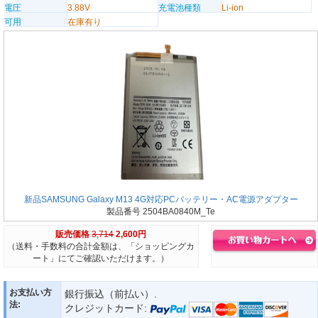
電圧
3.88V
充電池種類
Li-ion
可用
在庫有り
新品SAMSUNG Galaxy M13 4G対応PCバッテリー・AC電源アダプター
製品番号 2504BA0840M_Te
販売価格
3,714
2,600円
（送料・手数料の合計金額は、「ショッピングカ
ート」にてご確認いただけます。）
お支払い方
銀行振込（前払い）.
法:
クレジットカード: