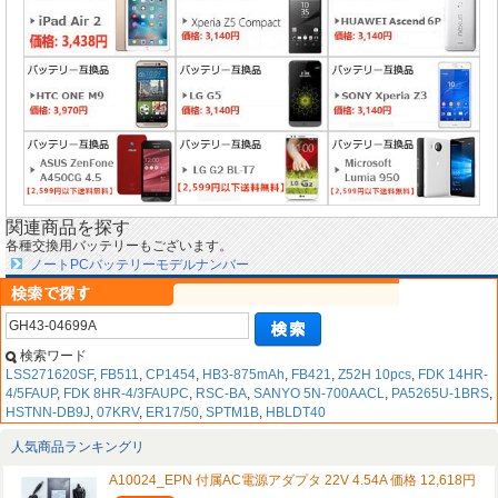
関連商品を探す
各種交換用バッテリーもございます。
ノートPCバッテリーモデルナンバー
検索ワード
LSS271620SF
,
FB511
,
CP1454
,
HB3-875mAh
,
FB421
,
Z52H 10pcs
,
FDK 14HR-
4/5FAUP
,
FDK 8HR-4/3FAUPC
,
RSC-BA
,
SANYO 5N-700AACL
,
PA5265U-1BRS
,
HSTNN-DB9J
,
07KRV
,
ER17/50
,
SPTM1B
,
HBLDT40
人気商品ランキングリ
A10024_EPN 付属AC電源アダプタ 22V 4.54A 価格 12,618円