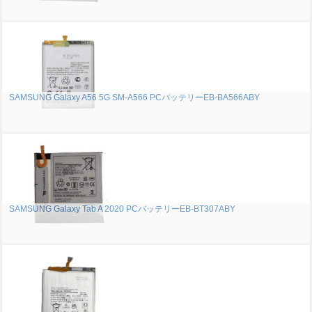
SAMSUNG Galaxy A56 5G SM-A566 PCバッテリーEB-BA566ABY
SAMSUNG Galaxy Tab A 2020 PCバッテリーEB-BT307ABY