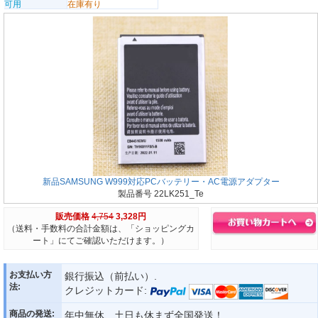
可用
在庫有り
新品SAMSUNG W999対応PCバッテリー・AC電源アダプター
製品番号 22LK251_Te
販売価格
4,754
3,328円
（送料・手数料の合計金額は、「ショッピングカ
ート」にてご確認いただけます。）
お支払い方
銀行振込（前払い）.
法:
クレジットカード:
商品の発送:
年中無休、土日も休まず全国発送！