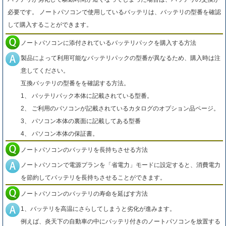
必要です。 ノートパソコンで使用しているバッテリは、バッテリの型番を確認
して購入することができます。
ノートパソコンに添付されているバッテリパックを購入する方法
製品によって利用可能なバッテリパックの型番が異なるため、購入時は注
意してください。
互換バッテリの型番をを確認する方法。
1、 バッテリパック本体に記載されている型番。
2、 ご利用のパソコンが記載されているカタログのオプション品ページ。
3、 パソコン本体の裏面に記載してある型番
4、 パソコン本体の保証書。
ノートパソコンのバッテリを長持ちさせる方法
ノートパソコンで電源プランを「省電力」モードに設定すると、消費電力
を節約してバッテリを長持ちさせることができます。
ノートパソコンのバッテリの寿命を延ばす方法
1、バッテリを高温にさらしてしまうと劣化が進みます。
例えば、炎天下の自動車の中にバッテリ付きのノートパソコンを放置する