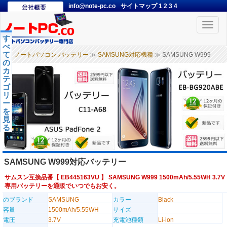
info@note-pc.co
サイトマップ
1
2
3
4
Toggle
naviga
す
べ
て
ノートパソコン バッテリー
≫
SAMSUNG対応機種
≫ SAMSUNG W999
の
カ
テ
ゴ
リ
ー
を
見
る
SAMSUNG W999対応バッテリー
サムスン互換品番【
EB445163VU
】 SAMSUNG W999 1500mAh/5.55WH 3.7V
専用バッテリーを通販でいつでもお安く。
のブランド
SAMSUNG
カラー
Black
容量
1500mAh/5.55WH
サイズ
電圧
3.7V
充電池種類
Li-ion