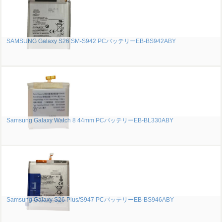
SAMSUNG Galaxy S26 SM-S942 PCバッテリーEB-BS942ABY
Samsung Galaxy Watch 8 44mm PCバッテリーEB-BL330ABY
Samsung Galaxy S26 Plus/S947 PCバッテリーEB-BS946ABY