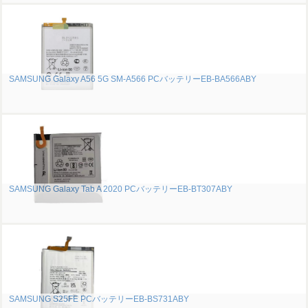
SAMSUNG Galaxy A56 5G SM-A566 PCバッテリーEB-BA566ABY
SAMSUNG Galaxy Tab A 2020 PCバッテリーEB-BT307ABY
SAMSUNG S25FE PCバッテリーEB-BS731ABY