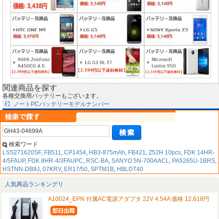
関連商品を探す
各種交換用バッテリーもございます。
ノートPCバッテリーモデルナンバー
検索ワード
LSS271620SF
,
FB511
,
CP1454
,
HB3-875mAh
,
FB421
,
Z52H 10pcs
,
FDK 14HR-
4/5FAUP
,
FDK 8HR-4/3FAUPC
,
RSC-BA
,
SANYO 5N-700AACL
,
PA5265U-1BRS
,
HSTNN-DB9J
,
07KRV
,
ER17/50
,
SPTM1B
,
HBLDT40
人気商品ランキングリ
A10024_EPN 付属AC電源アダプタ 22V 4.54A 価格 12,618円