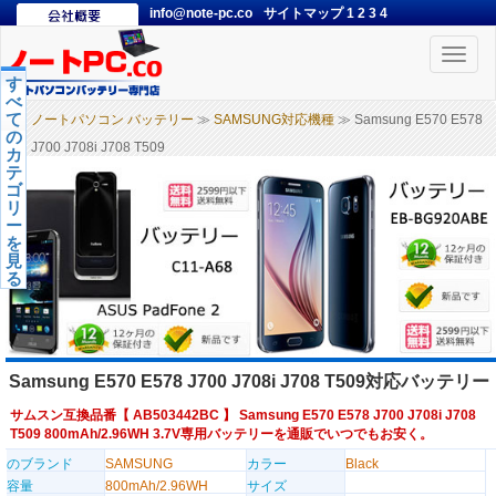
info@note-pc.co
サイトマップ
1
2
3
4
Toggle
naviga
す
べ
て
ノートパソコン バッテリー
≫
SAMSUNG対応機種
≫ Samsung E570 E578
の
J700 J708i J708 T509
カ
テ
ゴ
リ
ー
を
見
る
Samsung E570 E578 J700 J708i J708 T509対応バッテリー
サムスン互換品番【
AB503442BC
】 Samsung E570 E578 J700 J708i J708
T509 800mAh/2.96WH 3.7V専用バッテリーを通販でいつでもお安く。
のブランド
SAMSUNG
カラー
Black
容量
800mAh/2.96WH
サイズ