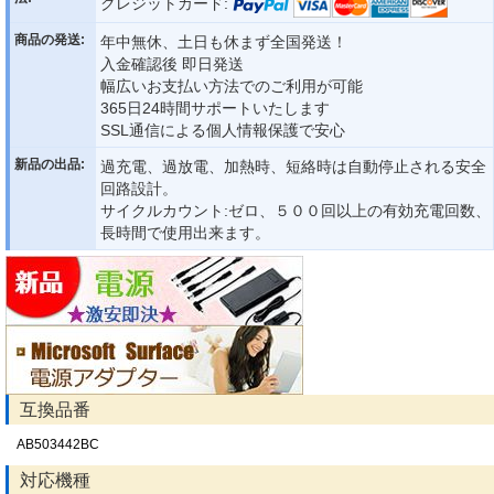
クレジットカード:
商品の発送:
年中無休、土日も休まず全国発送！
入金確認後 即日発送
幅広いお支払い方法でのご利用が可能
365日24時間サポートいたします
SSL通信による個人情報保護で安心
新品の出品:
過充電、過放電、加熱時、短絡時は自動停止される安全
回路設計。
サイクルカウント:ゼロ、５００回以上の有効充電回数、
長時間で使用出来ます。
互換品番
AB503442BC
対応機種