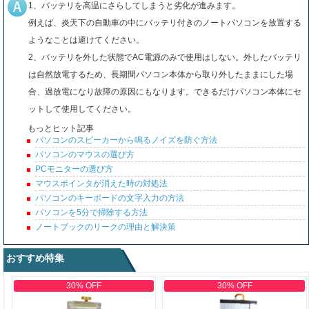
1、バッテリを高温にさらしてしまうと劣化が進みます。
例えば、炎天下の自動車の中にバッテリ付きのノートパソコンを放置する
ようなことは避けてください。
2、バッテリを外した状態でAC電源のみで使用はしない。外したバッテリ
は自然放電するため、長期間パソコン本体から取り外したままにした場
合、過放電になり故障の原因にもなります。できるだけパソコン本体にセ
ットして使用してください。
もっとヒット記事
パソコンのスピーカーから鳴るノイズを防ぐ方法
パソコンのマウスの選び方
PCモニターの選び方
マウスポインタが消えた時の対処法
パソコンのキーボードの文字入力の方法
パソコンを5分で掃除する方法
ノートブックのリークの理由と解決策
おすすめ特集
30% OFF
30% OFF