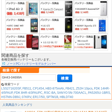
関連商品を探す
各種交換用バッテリーもございます。
ノートPCバッテリーモデルナンバー
検索ワード
LSS271620SF
,
FB511
,
CP1454
,
HB3-875mAh
,
FB421
,
Z52H 10pcs
,
FDK 14HR-
4/5FAUP
,
FDK 8HR-4/3FAUPC
,
RSC-BA
,
SANYO 5N-700AACL
,
PA5265U-1BRS
,
HSTNN-DB9J
,
07KRV
,
ER17/50
,
SPTM1B
,
HBLDT40
人気商品ランキングリ