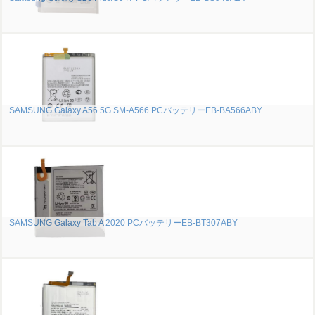
SAMSUNG Galaxy A56 5G SM-A566 PCバッテリーEB-BA566ABY
SAMSUNG Galaxy Tab A 2020 PCバッテリーEB-BT307ABY