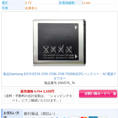
電圧
3.7V
充電池種類
Li-ion
可用
在庫有り
新品Samsung E570 E578 J700 J708i J708 T509対応PCバッテリー・AC電源ア
ダプター
製品番号 20IV076_Te
販売価格
4,754
3,328円
（送料・手数料の合計金額は、「ショッピングカ
ート」にてご確認いただけます。）
お支払い方
銀行振込（前払い）.
法: