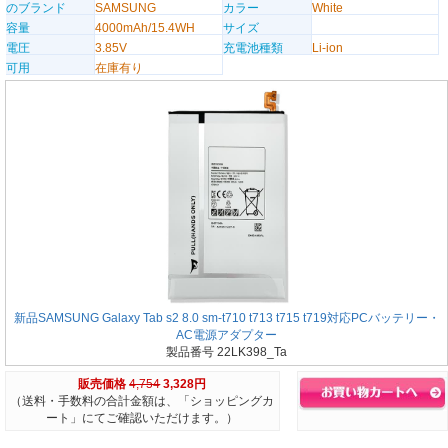
のブランド
SAMSUNG
カラー
White
容量
4000mAh/15.4WH
サイズ
電圧
3.85V
充電池種類
Li-ion
可用
在庫有り
新品SAMSUNG Galaxy Tab s2 8.0 sm-t710 t713 t715 t719対応PCバッテリー・
AC電源アダプター
製品番号 22LK398_Ta
販売価格
4,754
3,328円
（送料・手数料の合計金額は、「ショッピングカ
ート」にてご確認いただけます。）