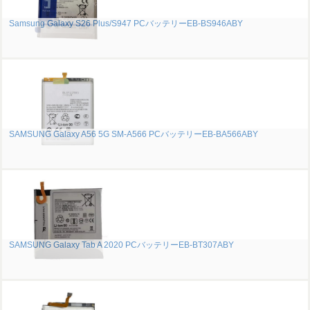
Samsung Galaxy S26 Plus/S947 PCバッテリーEB-BS946ABY
SAMSUNG Galaxy A56 5G SM-A566 PCバッテリーEB-BA566ABY
SAMSUNG Galaxy Tab A 2020 PCバッテリーEB-BT307ABY