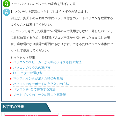
ノートパソコンのバッテリの寿命を延ばす方法
1、バッテリを高温にさらしてしまうと劣化が進みます。
例えば、炎天下の自動車の中にバッテリ付きのノートパソコンを放置する
ようなことは避けてください。
2、バッテリを外した状態でAC電源のみで使用はしない。外したバッテリ
は自然放電するため、長期間パソコン本体から取り外したままにした場
合、過放電になり故障の原因にもなります。できるだけパソコン本体にセ
ットして使用してください。
もっとヒット記事
パソコンのスピーカーから鳴るノイズを防ぐ方法
パソコンのマウスの選び方
PCモニターの選び方
マウスポインタが消えた時の対処法
パソコンのキーボードの文字入力の方法
パソコンを5分で掃除する方法
ノートブックのリークの理由と解決策
おすすめ特集