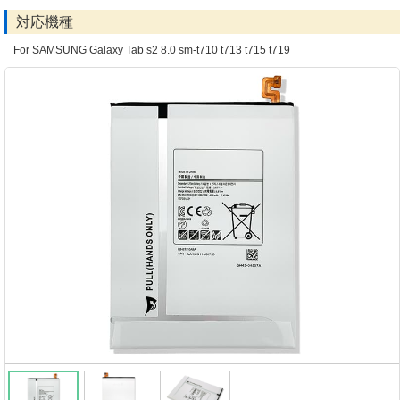
対応機種
For SAMSUNG Galaxy Tab s2 8.0 sm-t710 t713 t715 t719