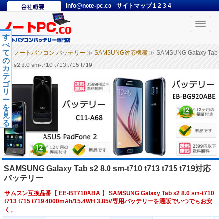
info@note-pc.co
サイトマップ
1
2
3
4
Toggle
naviga
す
べ
て
ノートパソコン バッテリー
≫
SAMSUNG対応機種
≫ SAMSUNG Galaxy Tab
の
s2 8.0 sm-t710 t713 t715 t719
カ
テ
ゴ
リ
ー
を
見
る
SAMSUNG Galaxy Tab s2 8.0 sm-t710 t713 t715 t719対応
バッテリー
サムスン互換品番【
EB-BT710ABA
】 SAMSUNG Galaxy Tab s2 8.0 sm-t710
t713 t715 t719 4000mAh/15.4WH 3.85V専用バッテリーを通販でいつでもお安
く。