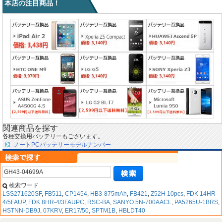
本店の注目商品！
関連商品を探す
各種交換用バッテリーもございます。
ノートPCバッテリーモデルナンバー
検索ワード
LSS271620SF
,
FB511
,
CP1454
,
HB3-875mAh
,
FB421
,
Z52H 10pcs
,
FDK 14HR-
4/5FAUP
,
FDK 8HR-4/3FAUPC
,
RSC-BA
,
SANYO 5N-700AACL
,
PA5265U-1BRS
,
HSTNN-DB9J
,
07KRV
,
ER17/50
,
SPTM1B
,
HBLDT40