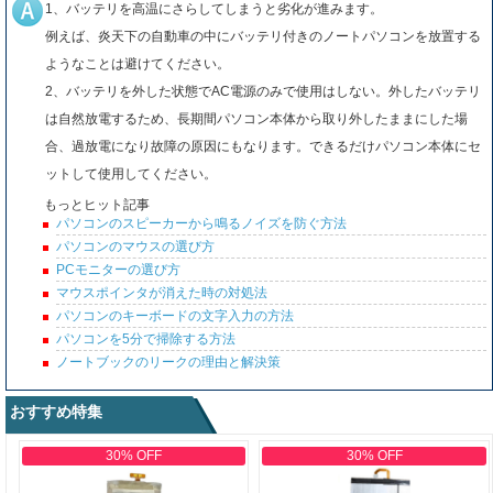
1、バッテリを高温にさらしてしまうと劣化が進みます。
例えば、炎天下の自動車の中にバッテリ付きのノートパソコンを放置する
ようなことは避けてください。
2、バッテリを外した状態でAC電源のみで使用はしない。外したバッテリ
は自然放電するため、長期間パソコン本体から取り外したままにした場
合、過放電になり故障の原因にもなります。できるだけパソコン本体にセ
ットして使用してください。
もっとヒット記事
パソコンのスピーカーから鳴るノイズを防ぐ方法
パソコンのマウスの選び方
PCモニターの選び方
マウスポインタが消えた時の対処法
パソコンのキーボードの文字入力の方法
パソコンを5分で掃除する方法
ノートブックのリークの理由と解決策
おすすめ特集
30% OFF
30% OFF