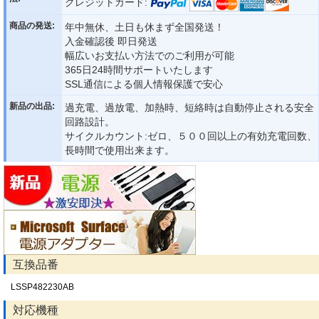
クレジットカード:
商品の発送:
年中無休、土日も休まず全国発送！
入金確認後 即日発送
幅広いお支払い方法でのご利用が可能
365日24時間サポートいたします
SSL通信による個人情報保護で安心
新品の出品:
過充電、過放電、加熱時、短絡時は自動停止される安全
回路設計。
サイクルカウント:ゼロ、５００回以上の有効充電回数、
長時間で使用出来ます。
互換品番
LSSP482230AB
対応機種