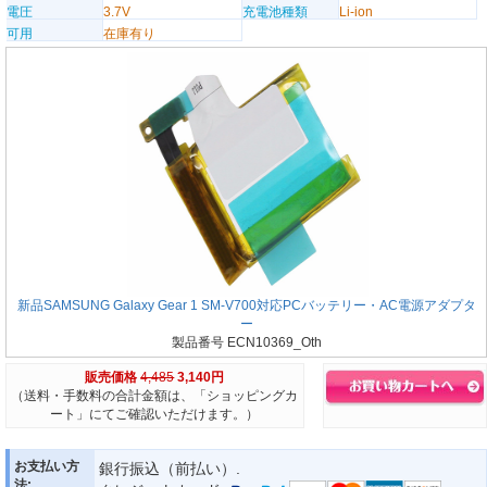
電圧
3.7V
充電池種類
Li-ion
可用
在庫有り
新品SAMSUNG Galaxy Gear 1 SM-V700対応PCバッテリー・AC電源アダプタ
ー
製品番号 ECN10369_Oth
販売価格
4,485
3,140円
（送料・手数料の合計金額は、「ショッピングカ
ート」にてご確認いただけます。）
お支払い方
銀行振込（前払い）.
法: