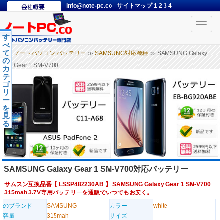
info@note-pc.co
サイトマップ
1
2
3
4
Toggle
naviga
す
べ
て
ノートパソコン バッテリー
≫
SAMSUNG対応機種
≫ SAMSUNG Galaxy
の
Gear 1 SM-V700
カ
テ
ゴ
リ
ー
を
見
る
SAMSUNG Galaxy Gear 1 SM-V700対応バッテリー
サムスン互換品番【
LSSP482230AB
】 SAMSUNG Galaxy Gear 1 SM-V700
315mah 3.7V専用バッテリーを通販でいつでもお安く。
のブランド
SAMSUNG
カラー
white
容量
315mah
サイズ