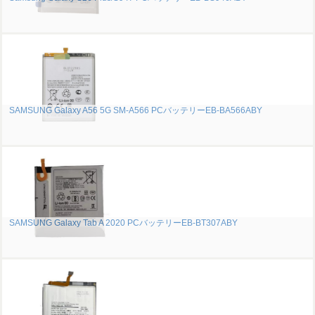
SAMSUNG Galaxy A56 5G SM-A566 PCバッテリーEB-BA566ABY
SAMSUNG Galaxy Tab A 2020 PCバッテリーEB-BT307ABY