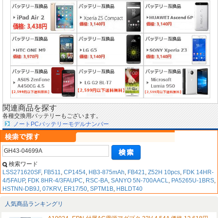
関連商品を探す
各種交換用バッテリーもございます。
ノートPCバッテリーモデルナンバー
検索ワード
LSS271620SF
,
FB511
,
CP1454
,
HB3-875mAh
,
FB421
,
Z52H 10pcs
,
FDK 14HR-
4/5FAUP
,
FDK 8HR-4/3FAUPC
,
RSC-BA
,
SANYO 5N-700AACL
,
PA5265U-1BRS
,
HSTNN-DB9J
,
07KRV
,
ER17/50
,
SPTM1B
,
HBLDT40
人気商品ランキングリ