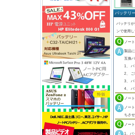
バッテリ
バッテリが
ンで使用し
ノート
製品に
互換バ
1、 
2、 
3、 
4、 
ノート
ノート
ちさせ
ノート
1、バ