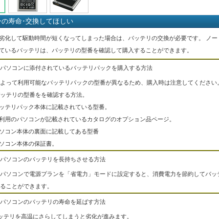
ーの寿命･交換してほしい
劣化して駆動時間が短くなってしまった場合は、バッテリの交換が必要です。 ノー
ているバッテリは、バッテリの型番を確認して購入することができます。
パソコンに添付されているバッテリパックを購入する方法
よって利用可能なバッテリパックの型番が異なるため、購入時は注意してください
ッテリの型番をを確認する方法。
バッテリパック本体に記載されている型番。
ご利用のパソコンが記載されているカタログのオプション品ページ。
パソコン本体の裏面に記載してある型番
パソコン本体の保証書。
パソコンのバッテリを長持ちさせる方法
パソコンで電源プランを「省電力」モードに設定すると、消費電力を節約してバッ
ることができます。
パソコンのバッテリの寿命を延ばす方法
ッテリを高温にさらしてしまうと劣化が進みます。