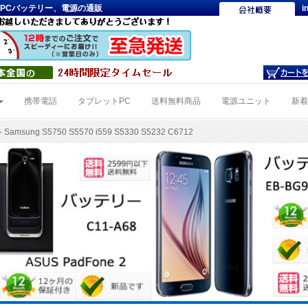
6712対 応PCバッテリー、電源の通販
i
携帯電話
タブレットPC
送料無料商品
電源ユニット
新
 Samsung S5750 S5570 i559 S5330 S5232 C6712