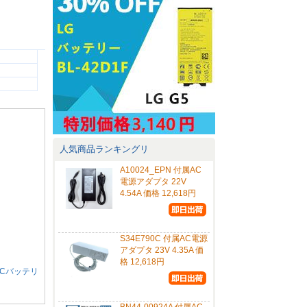
人気商品ランキングリ
A10024_EPN 付属AC
電源アダプタ 22V
4.54A 価格 12,618円
S34E790C 付属AC電源
アダプタ 23V 4.35A 価
格 12,618円
対応PCバッテリ