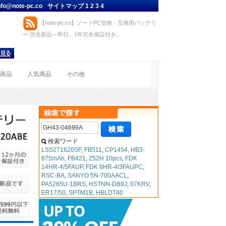
nfo@note-pc.co
サイトマップ
1
2
3
4
【note-pc.co】ノートPC交換・互換用バッテリ
ー 完全新品～即日、1年完全保証付き。
着商品
人気商品
その他
検索ワード
LSS271620SF
,
FB511
,
CP1454
,
HB3-
875mAh
,
FB421
,
Z52H 10pcs
,
FDK
14HR-4/5FAUP
,
FDK 8HR-4/3FAUPC
,
RSC-BA
,
SANYO 5N-700AACL
,
PA5265U-1BRS
,
HSTNN-DB9J
,
07KRV
,
ER17/50
,
SPTM1B
,
HBLDT40