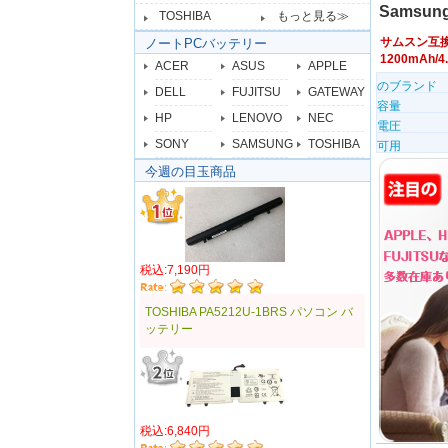
Samsung
TOSHIBA
もっと見る≫
サムスン互
ノートPCバッテリー
1200mAh
ACER
ASUS
APPLE
のブランド
DELL
FUJITSU
GATEWAY
容量
HP
LENOVO
NEC
電圧
SONY
SAMSUNG
TOSHIBA
可用
今週の目玉商品
税込:7,190円
TOSHIBA PA5212U-1BRS パソコン バ
ッテリー
税込:6,840円