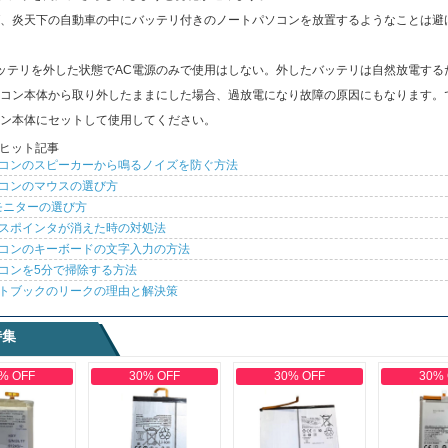
、炎天下の自動車の中にバッテリ付きのノートパソコンを放置するようなことは避
ッテリを外した状態でAC電源のみで使用はしない。外したバッテリは自然放電する
コン本体から取り外したままにした場合、過放電になり故障の原因にもなります。
ン本体にセットして使用してください。
ヒット記事
コンのスピーカーから鳴るノイズを防ぐ方法
コンのマウスの選び方
モニターの選び方
スポインタが消えた時の対処法
コンのキーボードの文字入力の方法
コンを5分で掃除する方法
トブックのリークの理由と解決策
特集
% OFF
30% OFF
30% OFF
30%