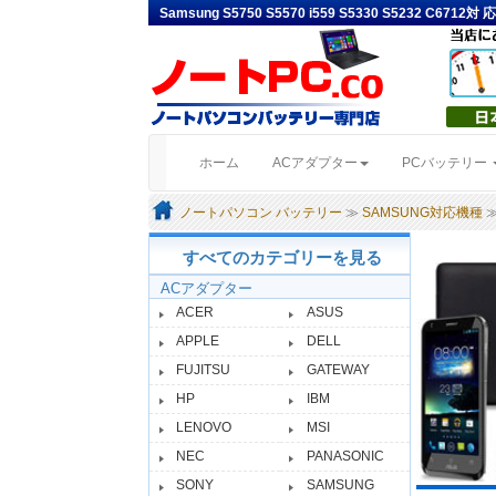
Samsung S5750 S5570 i559 S5330 S5232 C
(current)
ホーム
ACアダプター
PCバッテリー
ノートパソコン バッテリー
≫
SAMSUNG対応機種
≫
すべてのカテゴリーを見る
ACアダプター
ACER
ASUS
APPLE
DELL
FUJITSU
GATEWAY
HP
IBM
LENOVO
MSI
NEC
PANASONIC
SONY
SAMSUNG