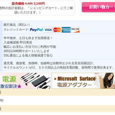
販売価格
4,485
3,140円
数料の合計金額は、「ショッピングカート」にてご確
認いただけます。）
銀行振込（前払い）.
クレジットカード:
年中無休、土日も休まず全国発送！
入金確認後 即日発送
幅広いお支払い方法でのご利用が可能
365日24時間サポートいたします
SSL通信による個人情報保護で安心
過充電、過放電、加熱時、短絡時は自動停止される安全回路設計。
サイクルカウント:ゼロ、５００回以上の有効充電回数、長時間で使用出来ます
番
VU
種