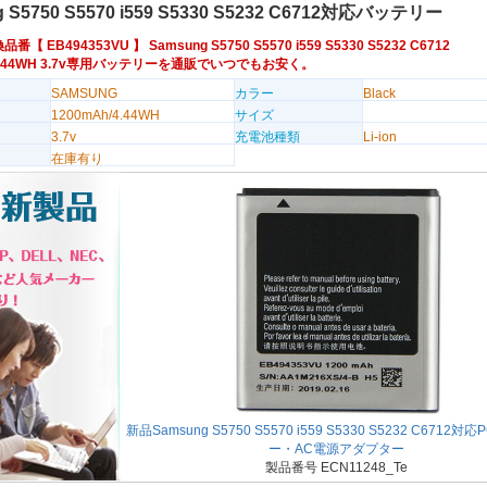
 S5750 S5570 i559 S5330 S5232 C6712対応バッテリー
換品番【
EB494353VU
】 Samsung S5750 S5570 i559 S5330 S5232 C6712
/4.44WH 3.7v専用バッテリーを通販でいつでもお安く。
SAMSUNG
カラー
Black
1200mAh/4.44WH
サイズ
3.7v
充電池種類
Li-ion
在庫有り
新品Samsung S5750 S5570 i559 S5330 S5232 C6712
ー・AC電源アダプター
製品番号 ECN11248_Te