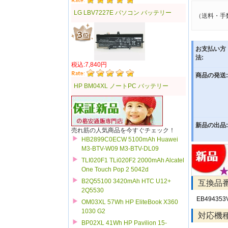
LG LBV7227E パソコン バッテリー
（送料・手
お支払い方
法:
税込:7,840円
商品の発送:
HP BM04XL ノートPC バッテリー
新品の出品:
売れ筋の人気商品を今すぐチェック！
HB2899C0ECW 5100mAh Huawei
M3-BTV-W09 M3-BTV-DL09
TLI020F1 TLi020F2 2000mAh Alcatel
One Touch Pop 2 5042d
B2Q55100 3420mAh HTC U12+
互換品
2Q5530
EB494353
OM03XL 57Wh HP EliteBook X360
1030 G2
対応機
BP02XL 41Wh HP Pavilion 15-