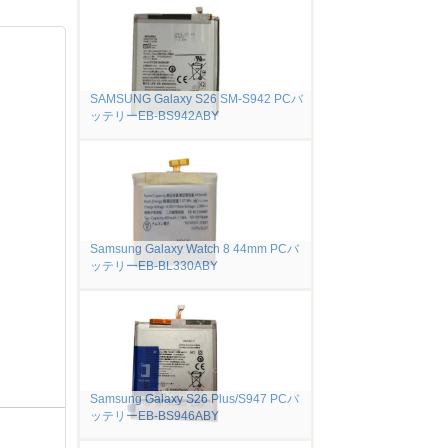
SAMSUNG Galaxy S26 SM-S942 PCバ
ッテリーEB-BS942ABY
Samsung Galaxy Watch 8 44mm PCバ
ッテリーEB-BL330ABY
Samsung Galaxy S26 Plus/S947 PCバ
ッテリーEB-BS946ABY