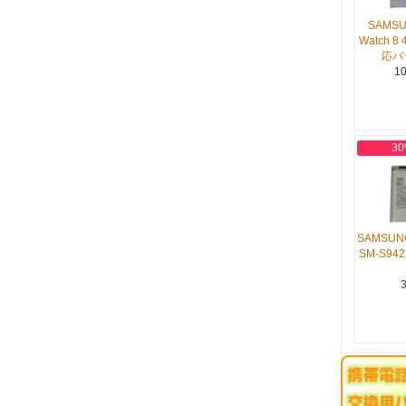
SAMSU
Watch 8 
応バ
10
30
SAMSUNG
SM-S9
3