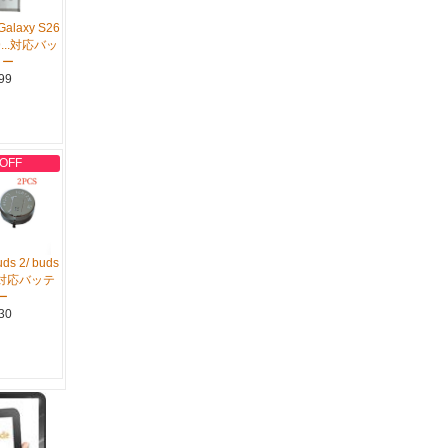
alaxy S26
S9...対応バッ
リー
99
 OFF
ds 2/ buds
...対応バッテ
ー
30