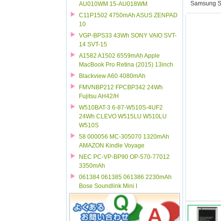
Samsung S
AU010WM 15-AU018WM
C11P1502 4750mAh ASUS ZENPAD
10
VGP-BPS33 43Wh SONY VAIO SVT-
14 SVT-15
A1582 A1502 6559mAh Apple
MacBook Pro Retina (2015) 13inch
Blackview A60 4080mAh
FMVNBP212 FPCBP342 24Wh
Fujitsu AH42/H
W510BAT-3 6-87-W510S-4UF2
24Wh CLEVO W515LU W510LU
W510S
58 000056 MC-305070 1320mAh
AMAZON Kindle Voyage
NEC PC-VP-BP90 OP-570-77012
3350mAh
061384 061385 061386 2230mAh
Bose Soundlink Mini I