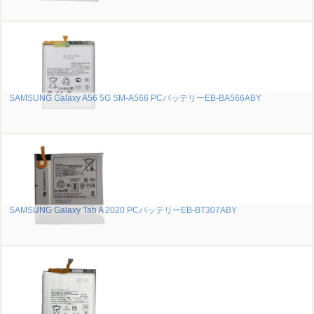
SAMSUNG Galaxy A56 5G SM-A566 PCバッテリーEB-BA566ABY
SAMSUNG Galaxy Tab A 2020 PCバッテリーEB-BT307ABY