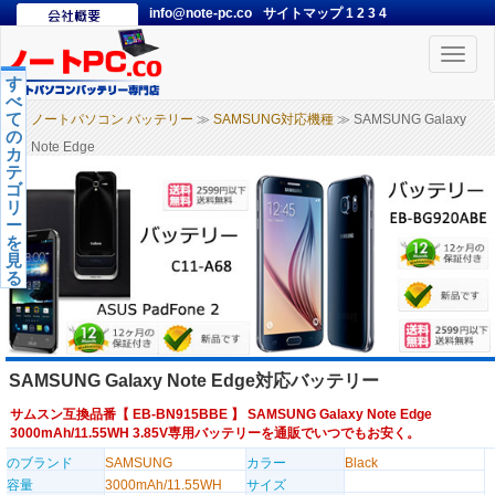
info@note-pc.co
サイトマップ
1
2
3
4
Toggle
naviga
す
べ
て
ノートパソコン バッテリー
≫
SAMSUNG対応機種
≫ SAMSUNG Galaxy
の
Note Edge
カ
テ
ゴ
リ
ー
を
見
る
SAMSUNG Galaxy Note Edge対応バッテリー
サムスン互換品番【
EB-BN915BBE
】 SAMSUNG Galaxy Note Edge
3000mAh/11.55WH 3.85V専用バッテリーを通販でいつでもお安く。
のブランド
SAMSUNG
カラー
Black
容量
3000mAh/11.55WH
サイズ