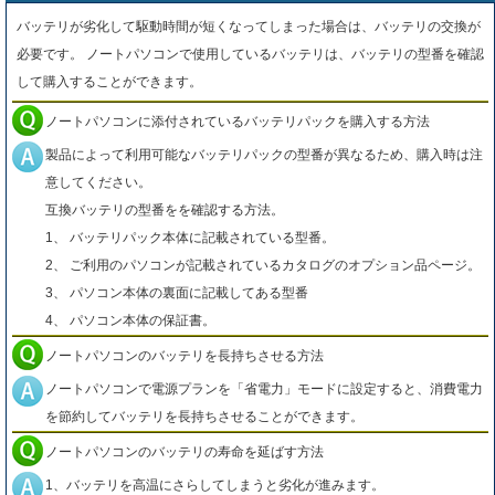
バッテリが劣化して駆動時間が短くなってしまった場合は、バッテリの交換が
必要です。 ノートパソコンで使用しているバッテリは、バッテリの型番を確認
して購入することができます。
ノートパソコンに添付されているバッテリパックを購入する方法
製品によって利用可能なバッテリパックの型番が異なるため、購入時は注
意してください。
互換バッテリの型番をを確認する方法。
1、 バッテリパック本体に記載されている型番。
2、 ご利用のパソコンが記載されているカタログのオプション品ページ。
3、 パソコン本体の裏面に記載してある型番
4、 パソコン本体の保証書。
ノートパソコンのバッテリを長持ちさせる方法
ノートパソコンで電源プランを「省電力」モードに設定すると、消費電力
を節約してバッテリを長持ちさせることができます。
ノートパソコンのバッテリの寿命を延ばす方法
1、バッテリを高温にさらしてしまうと劣化が進みます。