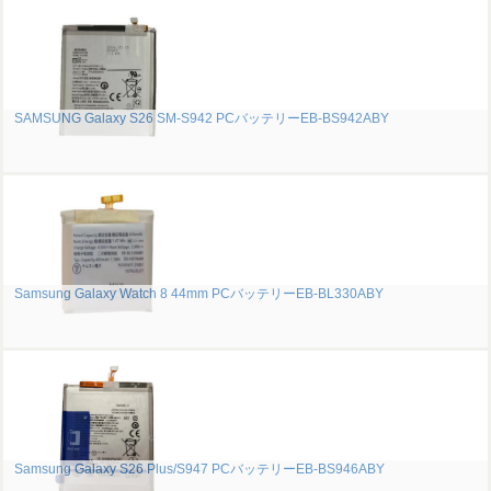
SAMSUNG Galaxy S26 SM-S942 PCバッテリーEB-BS942ABY
Samsung Galaxy Watch 8 44mm PCバッテリーEB-BL330ABY
Samsung Galaxy S26 Plus/S947 PCバッテリーEB-BS946ABY