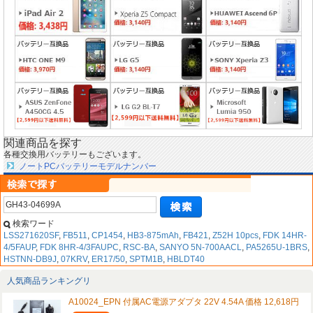
関連商品を探す
各種交換用バッテリーもございます。
ノートPCバッテリーモデルナンバー
検索ワード
LSS271620SF
,
FB511
,
CP1454
,
HB3-875mAh
,
FB421
,
Z52H 10pcs
,
FDK 14HR-
4/5FAUP
,
FDK 8HR-4/3FAUPC
,
RSC-BA
,
SANYO 5N-700AACL
,
PA5265U-1BRS
,
HSTNN-DB9J
,
07KRV
,
ER17/50
,
SPTM1B
,
HBLDT40
人気商品ランキングリ
A10024_EPN 付属AC電源アダプタ 22V 4.54A 価格 12,618円