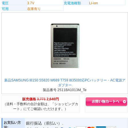
電圧
3.7V
充電池種類
Li-ion
可用
在庫有り
新品SAMSUNG I8150 S5820 W689 T759 I8350対応PCバッテリー・AC電源ア
ダプター
製品番号 2511BA1013M_Te
販売価格
3,771
2,640円
（送料・手数料の合計金額は、「ショッピングカ
ート」にてご確認いただけます。）
お支払い方
銀行振込（前払い）.
法: