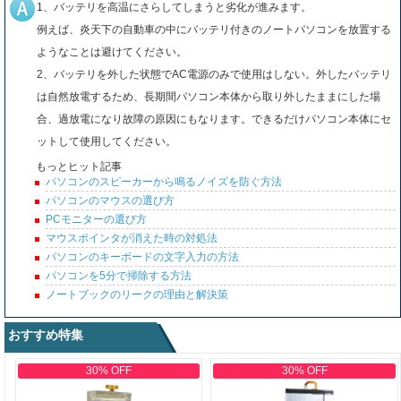
1、バッテリを高温にさらしてしまうと劣化が進みます。
例えば、炎天下の自動車の中にバッテリ付きのノートパソコンを放置する
ようなことは避けてください。
2、バッテリを外した状態でAC電源のみで使用はしない。外したバッテリ
は自然放電するため、長期間パソコン本体から取り外したままにした場
合、過放電になり故障の原因にもなります。できるだけパソコン本体にセ
ットして使用してください。
もっとヒット記事
パソコンのスピーカーから鳴るノイズを防ぐ方法
パソコンのマウスの選び方
PCモニターの選び方
マウスポインタが消えた時の対処法
パソコンのキーボードの文字入力の方法
パソコンを5分で掃除する方法
ノートブックのリークの理由と解決策
おすすめ特集
30% OFF
30% OFF