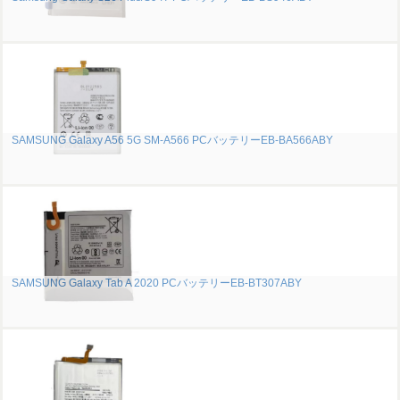
SAMSUNG Galaxy A56 5G SM-A566 PCバッテリーEB-BA566ABY
SAMSUNG Galaxy Tab A 2020 PCバッテリーEB-BT307ABY