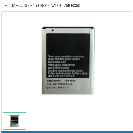
For SAMSUNG I8150 S5820 W689 T759 I8350