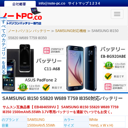
info@note-pc.co
サイトマップ
1
2
3
4
Toggle
naviga
す
べ
て
ノートパソコン バッテリー
≫
SAMSUNG対応機種
≫ SAMSUNG I8150
の
S5820 W689 T759 I8350
カ
テ
ゴ
リ
ー
を
見
る
SAMSUNG I8150 S5820 W689 T759 I8350対応バッテリー
サムスン互換品番【
EB484659VU
】 SAMSUNG I8150 S5820 W689 T759
I8350 1500mAh/5.55Wh 3.7V専用バッテリーを通販でいつでもお安く。
のブランド
SAMSUNG
カラー
White
容量
1500mAh/5.55Wh
サイズ
*mm(L x W x H)