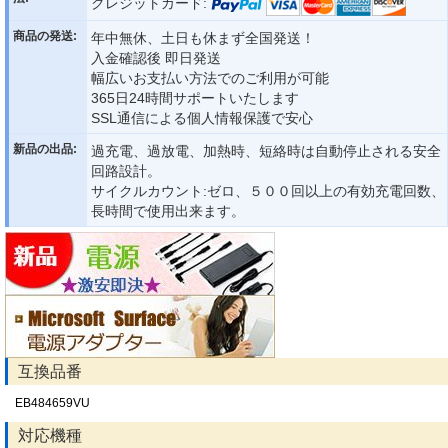
クレジットカード:
商品の発送:
年中無休、土日も休まず全国発送！
入金確認後 即日発送
幅広いお支払い方法でのご利用が可能
365日24時間サポートいたします
SSL通信による個人情報保護で安心
新品の出品:
過充電、過放電、加熱時、短絡時は自動停止される安全
回路設計。
サイクルカウント:ゼロ、５００回以上の有効充電回数、
長時間で使用出来ます。
互換品番
EB484659VU
対応機種