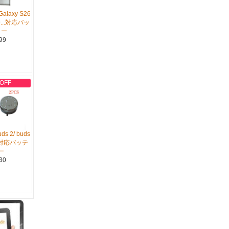
alaxy S26
S9...対応バッ
リー
99
 OFF
ds 2/ buds
...対応バッテ
ー
30