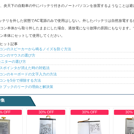
、炎天下の自動車の中にバッテリ付きのノートパソコンを放置するようなことは避
ッテリを外した状態でAC電源のみで使用はしない。外したバッテリは自然放電する
コン本体から取り外したままにした場合、過放電になり故障の原因にもなります。
ン本体にセットして使用してください。
ヒット記事
コンのスピーカーから鳴るノイズを防ぐ方法
コンのマウスの選び方
モニターの選び方
スポインタが消えた時の対処法
コンのキーボードの文字入力の方法
コンを5分で掃除する方法
トブックのリークの理由と解決策
特集
% OFF
30% OFF
30% OFF
30%