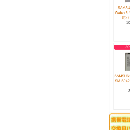
SAMSU
Watch 8 
応バ
10
30
SAMSUNG
SM-S9
3