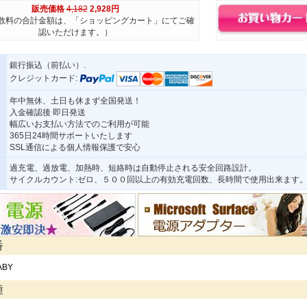
販売価格
4,182
2,928円
数料の合計金額は、「ショッピングカート」にてご確
認いただけます。）
銀行振込（前払い）.
クレジットカード:
年中無休、土日も休まず全国発送！
入金確認後 即日発送
幅広いお支払い方法でのご利用が可能
365日24時間サポートいたします
SSL通信による個人情報保護で安心
過充電、過放電、加熱時、短絡時は自動停止される安全回路設計。
サイクルカウント:ゼロ、５００回以上の有効充電回数、長時間で使用出来ます
番
ABY
種