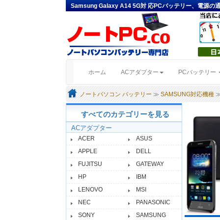
Samsung Galaxy A14 5G対 応PCバッテリー、電源の
(current)
ホーム
ACアダプター
PCバッテリー
ノートパソコン バッテリー
≫
SAMSUNG対応機種
≫
すべてのカテゴリーを見る
ACアダプター
ACER
ASUS
APPLE
DELL
FUJITSU
GATEWAY
HP
IBM
LENOVO
MSI
NEC
PANASONIC
SONY
SAMSUNG