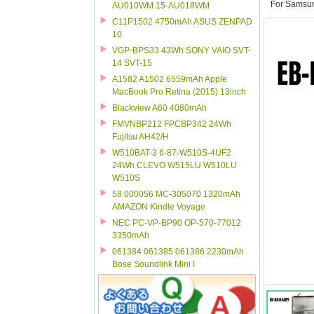
For Samsu
AU010WM 15-AU018WM
C11P1502 4750mAh ASUS ZENPAD
10
VGP-BPS33 43Wh SONY VAIO SVT-
14 SVT-15
A1582 A1502 6559mAh Apple
MacBook Pro Retina (2015) 13inch
Blackview A60 4080mAh
FMVNBP212 FPCBP342 24Wh
Fujitsu AH42/H
W510BAT-3 6-87-W510S-4UF2
24Wh CLEVO W515LU W510LU
W510S
58 000056 MC-305070 1320mAh
AMAZON Kindle Voyage
NEC PC-VP-BP90 OP-570-77012
3350mAh
061384 061385 061386 2230mAh
Bose Soundlink Mini I