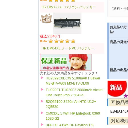
LG LBV7227E パソコン バッテリー
（送料・手
お支払い方
法:
税込:7,840円
商品の発送:
HP BM04XL ノートPC バッテリー
新品の出品:
売れ筋の人気商品を今すぐチェック！
HB2899C0ECW 5100mAh Huawei
M3-BTV-W09 M3-BTV-DL09
TLI020F1 TLi020F2 2000mAh Alcatel
One Touch Pop 2 5042d
B2Q55100 3420mAh HTC U12+
互換品
2Q5530
EB-BA146
OM03XL 57Wh HP EliteBook X360
1030 G2
対応機
BP02XL 41Wh HP Pavilion 15-