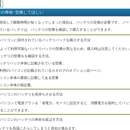
ーの寿命･交換してほしい
劣化して駆動時間が短くなってしまった場合は、バッテリの交換が必要です。 ノー
ているバッテリは、バッテリの型番を確認して購入することができます。
パソコンに添付されているバッテリパックを購入する方法
よって利用可能なバッテリパックの型番が異なるため、購入時は注意してください
ッテリの型番をを確認する方法。
バッテリパック本体に記載されている型番。
ご利用のパソコンが記載されているカタログのオプション品ページ。
パソコン本体の裏面に記載してある型番
パソコン本体の保証書。
パソコンのバッテリを長持ちさせる方法
パソコンで電源プランを「省電力」モードに設定すると、消費電力を節約してバッ
ることができます。
パソコンのバッテリの寿命を延ばす方法
ッテリを高温にさらしてしまうと劣化が進みます。