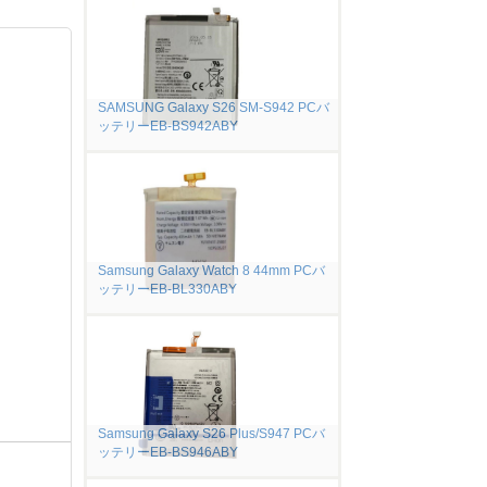
SAMSUNG Galaxy S26 SM-S942 PCバ
ッテリーEB-BS942ABY
Samsung Galaxy Watch 8 44mm PCバ
ッテリーEB-BL330ABY
Samsung Galaxy S26 Plus/S947 PCバ
ッテリーEB-BS946ABY