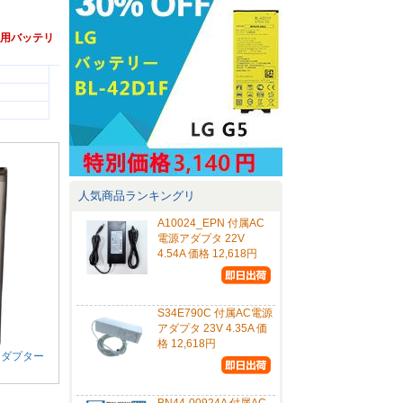
85V専用バッテリ
人気商品ランキングリ
A10024_EPN 付属AC
電源アダプタ 22V
4.54A 価格 12,618円
S34E790C 付属AC電源
アダプタ 23V 4.35A 価
格 12,618円
源アダプター