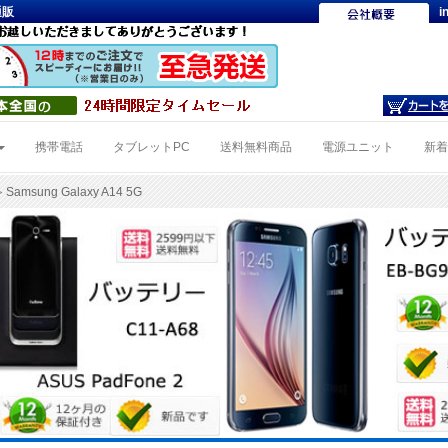
通販
i
携帯電話
タブレットPC
送料無料商品
電源ユニット
新
 Samsung Galaxy A14 5G