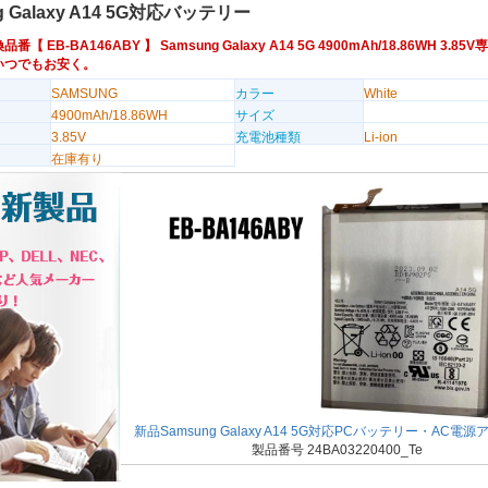
g Galaxy A14 5G対応バッテリー
換品番【
EB-BA146ABY
】 Samsung Galaxy A14 5G 4900mAh/18.86WH 3.
いつでもお安く。
SAMSUNG
カラー
White
4900mAh/18.86WH
サイズ
3.85V
充電池種類
Li-ion
在庫有り
新品Samsung Galaxy A14 5G対応PCバッテリー・AC電
製品番号 24BA03220400_Te