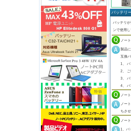
バッテリ
バッテリが
ンで使用し
ノート
製品に
互換バ
1、 
2、 
3、 
4、 
ノート
ノート
ちさせ
ノート
1、バ