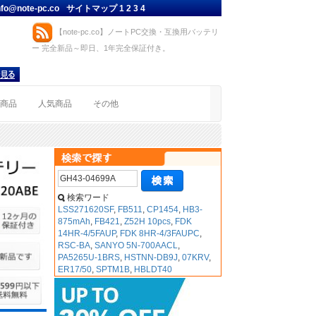
nfo@note-pc.co
サイトマップ
1
2
3
4
【note-pc.co】ノートPC交換・互換用バッテリ
ー 完全新品～即日、1年完全保証付き。
着商品
人気商品
その他
検索ワード
LSS271620SF
,
FB511
,
CP1454
,
HB3-
875mAh
,
FB421
,
Z52H 10pcs
,
FDK
14HR-4/5FAUP
,
FDK 8HR-4/3FAUPC
,
RSC-BA
,
SANYO 5N-700AACL
,
PA5265U-1BRS
,
HSTNN-DB9J
,
07KRV
,
ER17/50
,
SPTM1B
,
HBLDT40