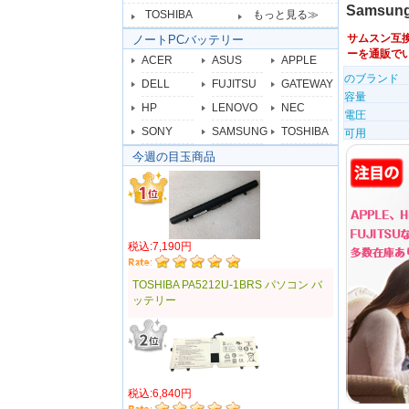
Samsun
TOSHIBA
もっと見る≫
サムスン互
ノートPCバッテリー
ーを通販で
ACER
ASUS
APPLE
のブランド
DELL
FUJITSU
GATEWAY
容量
HP
LENOVO
NEC
電圧
SONY
SAMSUNG
TOSHIBA
可用
今週の目玉商品
税込:7,190円
TOSHIBA PA5212U-1BRS パソコン バ
ッテリー
税込:6,840円