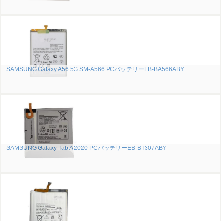
SAMSUNG Galaxy A56 5G SM-A566 PCバッテリーEB-BA566ABY
SAMSUNG Galaxy Tab A 2020 PCバッテリーEB-BT307ABY