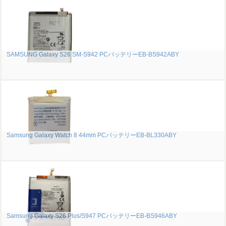
SAMSUNG Galaxy S26 SM-S942 PCバッテリーEB-BS942ABY
Samsung Galaxy Watch 8 44mm PCバッテリーEB-BL330ABY
Samsung Galaxy S26 Plus/S947 PCバッテリーEB-BS946ABY