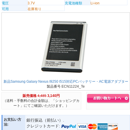
電圧
3.7V
充電池種類
Li-ion
可用
在庫有り
新品Samsung Galaxy Nexus I9250 I515対応PCバッテリー・AC電源アダプター
製品番号 ECN11224_Te
販売価格
4,485
3,140円
（送料・手数料の合計金額は、「ショッピングカ
ート」にてご確認いただけます。）
お支払い方
銀行振込（前払い）.
法:
クレジットカード: