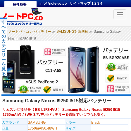
info@note-pc.co
サイトマップ
1
2
3
4
Toggle
naviga
す
べ
て
ノートパソコン バッテリー
≫
SAMSUNG対応機種
≫ Samsung Galaxy
の
Nexus I9250 I515
カ
テ
ゴ
リ
ー
を
見
る
Samsung Galaxy Nexus I9250 I515対応バッテリー
サムスン互換品番【
EB-L1F2HVU
】 Samsung Galaxy Nexus I9250 I515
1750mAh/6.48WH 3.7V専用バッテリーを通販でいつでもお安く。
のブランド
SAMSUNG
カラー
Black
容量
1750mAh/6.48WH
サイズ