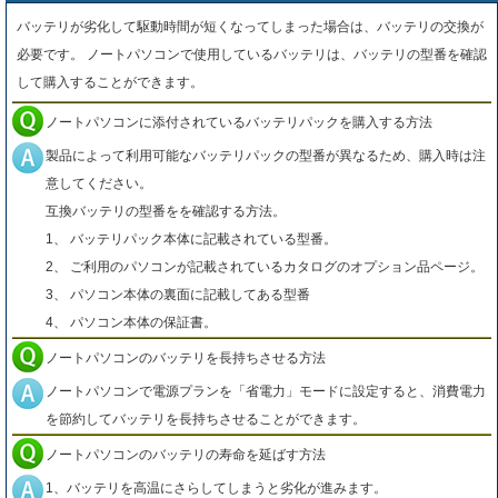
バッテリが劣化して駆動時間が短くなってしまった場合は、バッテリの交換が
必要です。 ノートパソコンで使用しているバッテリは、バッテリの型番を確認
して購入することができます。
ノートパソコンに添付されているバッテリパックを購入する方法
製品によって利用可能なバッテリパックの型番が異なるため、購入時は注
意してください。
互換バッテリの型番をを確認する方法。
1、 バッテリパック本体に記載されている型番。
2、 ご利用のパソコンが記載されているカタログのオプション品ページ。
3、 パソコン本体の裏面に記載してある型番
4、 パソコン本体の保証書。
ノートパソコンのバッテリを長持ちさせる方法
ノートパソコンで電源プランを「省電力」モードに設定すると、消費電力
を節約してバッテリを長持ちさせることができます。
ノートパソコンのバッテリの寿命を延ばす方法
1、バッテリを高温にさらしてしまうと劣化が進みます。