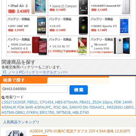
関連商品を探す
各種交換用バッテリーもございます。
ノートPCバッテリーモデルナンバー
検索ワード
LSS271620SF
,
FB511
,
CP1454
,
HB3-875mAh
,
FB421
,
Z52H 10pcs
,
FDK 14HR-
4/5FAUP
,
FDK 8HR-4/3FAUPC
,
RSC-BA
,
SANYO 5N-700AACL
,
PA5265U-1BRS
,
HSTNN-DB9J
,
07KRV
,
ER17/50
,
SPTM1B
,
HBLDT40
人気商品ランキングリ
A10024_EPN 付属AC電源アダプタ 22V 4.54A 価格 12,618円