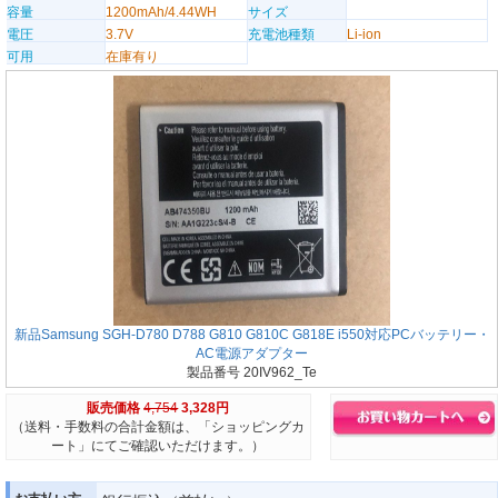
容量
1200mAh/4.44WH
サイズ
電圧
3.7V
充電池種類
Li-ion
可用
在庫有り
新品Samsung SGH-D780 D788 G810 G810C G818E i550対応PCバッテリー・
AC電源アダプター
製品番号 20IV962_Te
販売価格
4,754
3,328円
（送料・手数料の合計金額は、「ショッピングカ
ート」にてご確認いただけます。）