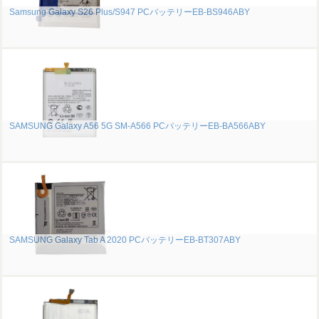
Samsung Galaxy S26 Plus/S947 PCバッテリーEB-BS946ABY
SAMSUNG Galaxy A56 5G SM-A566 PCバッテリーEB-BA566ABY
SAMSUNG Galaxy Tab A 2020 PCバッテリーEB-BT307ABY