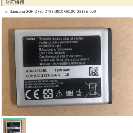
対応機種
for Samsung SGH-D780 D788 G810 G810C G818E i550