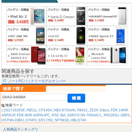
関連商品を探す
各種交換用バッテリーもございます。
ノートPCバッテリーモデルナンバー
検索ワード
LSS271620SF
,
FB511
,
CP1454
,
HB3-875mAh
,
FB421
,
Z52H 10pcs
,
FDK 14HR-
4/5FAUP
,
FDK 8HR-4/3FAUPC
,
RSC-BA
,
SANYO 5N-700AACL
,
PA5265U-1BRS
,
HSTNN-DB9J
,
07KRV
,
ER17/50
,
SPTM1B
,
HBLDT40
人気商品ランキングリ