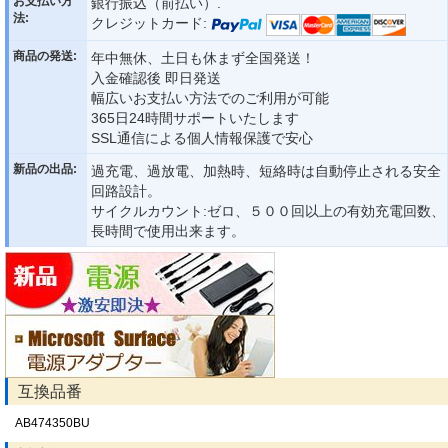
お支払い方
銀行振込（前払い）.
法:
クレジットカード:
商品の発送:
年中無休、土日も休まず全国発送！
入金確認後 即日発送
幅広いお支払い方法でのご利用が可能
365日24時間サポートいたします
SSL通信による個人情報保護で安心
新品の出品:
過充電、過放電、加熱時、短絡時は自動停止される安全
回路設計。
サイクルカウント:ゼロ、５００回以上の有効充電回数、
長時間で使用出来ます。
互換品番
AB474350BU