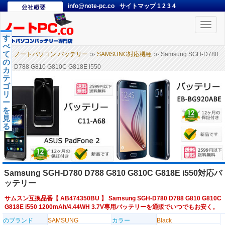
info@note-pc.co
サイトマップ
1
2
3
4
Toggle
naviga
す
べ
て
ノートパソコン バッテリー
≫
SAMSUNG対応機種
≫ Samsung SGH-D780
の
D788 G810 G810C G818E i550
カ
テ
ゴ
リ
ー
を
見
る
Samsung SGH-D780 D788 G810 G810C G818E i550対応バ
ッテリー
サムスン互換品番【
AB474350BU
】 Samsung SGH-D780 D788 G810 G810C
G818E i550 1200mAh/4.44WH 3.7V専用バッテリーを通販でいつでもお安く。
のブランド
SAMSUNG
カラー
Black