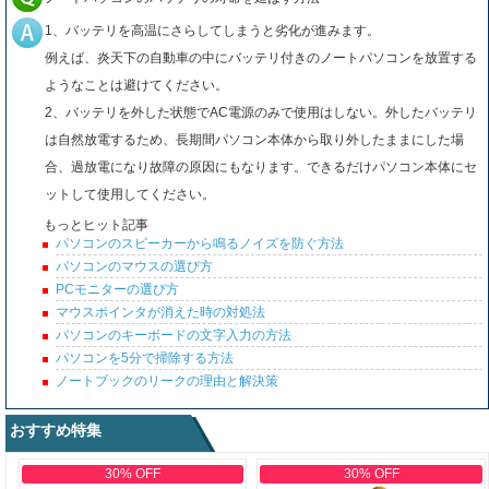
1、バッテリを高温にさらしてしまうと劣化が進みます。
例えば、炎天下の自動車の中にバッテリ付きのノートパソコンを放置する
ようなことは避けてください。
2、バッテリを外した状態でAC電源のみで使用はしない。外したバッテリ
は自然放電するため、長期間パソコン本体から取り外したままにした場
合、過放電になり故障の原因にもなります。できるだけパソコン本体にセ
ットして使用してください。
もっとヒット記事
パソコンのスピーカーから鳴るノイズを防ぐ方法
パソコンのマウスの選び方
PCモニターの選び方
マウスポインタが消えた時の対処法
パソコンのキーボードの文字入力の方法
パソコンを5分で掃除する方法
ノートブックのリークの理由と解決策
おすすめ特集
30% OFF
30% OFF