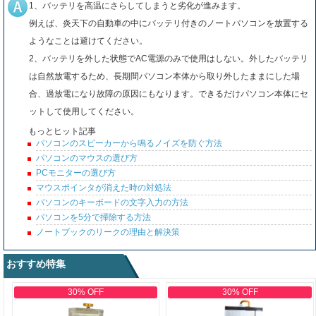
1、バッテリを高温にさらしてしまうと劣化が進みます。
例えば、炎天下の自動車の中にバッテリ付きのノートパソコンを放置する
ようなことは避けてください。
2、バッテリを外した状態でAC電源のみで使用はしない。外したバッテリ
は自然放電するため、長期間パソコン本体から取り外したままにした場
合、過放電になり故障の原因にもなります。できるだけパソコン本体にセ
ットして使用してください。
もっとヒット記事
パソコンのスピーカーから鳴るノイズを防ぐ方法
パソコンのマウスの選び方
PCモニターの選び方
マウスポインタが消えた時の対処法
パソコンのキーボードの文字入力の方法
パソコンを5分で掃除する方法
ノートブックのリークの理由と解決策
おすすめ特集
30% OFF
30% OFF