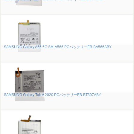
SAMSUNG Galaxy A56 5G SM-A566 PCバッテリーEB-BA566ABY
SAMSUNG Galaxy Tab A 2020 PCバッテリーEB-BT307ABY