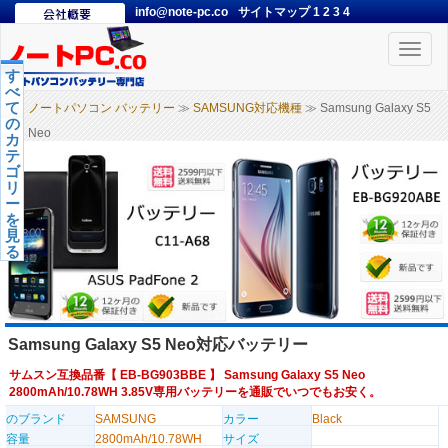
info@note-pc.co
サイトマップ
1
2
3
4
Toggle
naviga
す
べ
て
ノートパソコン バッテリー
≫
SAMSUNG対応機種
≫ Samsung Galaxy S5
の
Neo
カ
テ
ゴ
リ
ー
を
見
る
Samsung Galaxy S5 Neo対応バッテリー
サムスン互換品番【
EB-BG903BBE
】 Samsung Galaxy S5 Neo
2800mAh/10.78WH 3.85V専用バッテリーを通販でいつでもお安く。
のブランド
SAMSUNG
カラー
Black
容量
2800mAh/10.78WH
サイズ