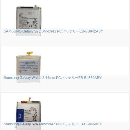
SAMSUNG Galaxy S26 SM-S942 PCバッテリーEB-BS942ABY
Samsung Galaxy Watch 8 44mm PCバッテリーEB-BL330ABY
Samsung Galaxy S26 Plus/S947 PCバッテリーEB-BS946ABY