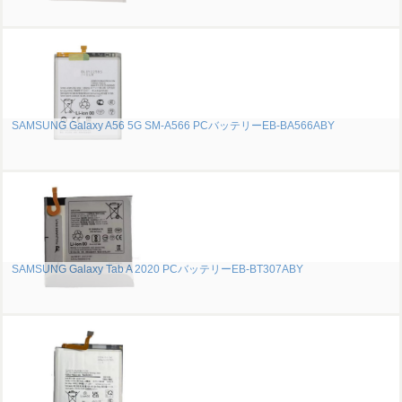
SAMSUNG Galaxy A56 5G SM-A566 PCバッテリーEB-BA566ABY
SAMSUNG Galaxy Tab A 2020 PCバッテリーEB-BT307ABY