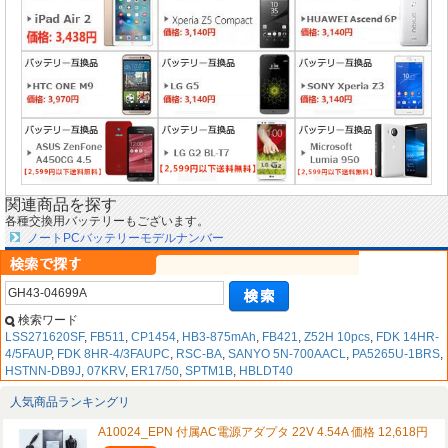
関連商品を探す
各種交換用バッテリーもございます。
ノートPCバッテリーモデルナンバー
検索ワード
LSS271620SF
,
FB511
,
CP1454
,
HB3-875mAh
,
FB421
,
Z52H 10pcs
,
FDK 14HR-
4/5FAUP
,
FDK 8HR-4/3FAUPC
,
RSC-BA
,
SANYO 5N-700AACL
,
PA5265U-1BRS
,
HSTNN-DB9J
,
07KRV
,
ER17/50
,
SPTM1B
,
HBLDT40
人気商品ランキングリ
A10024_EPN 付属AC電源アダプタ 22V 4.54A 価格 12,618円