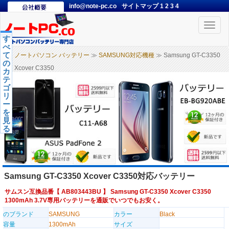
info@note-pc.co
サイトマップ
1
2
3
4
Toggle
naviga
す
べ
て
ノートパソコン バッテリー
≫
SAMSUNG対応機種
≫ Samsung GT-C3350
の
Xcover C3350
カ
テ
ゴ
リ
ー
を
見
る
Samsung GT-C3350 Xcover C3350対応バッテリー
サムスン互換品番【
AB803443BU
】 Samsung GT-C3350 Xcover C3350
1300mAh 3.7V専用バッテリーを通販でいつでもお安く。
のブランド
SAMSUNG
カラー
Black
容量
1300mAh
サイズ