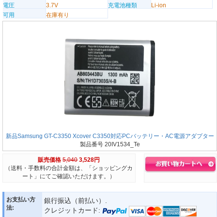
電圧
3.7V
充電池種類
Li-ion
可用
在庫有り
新品Samsung GT-C3350 Xcover C3350対応PCバッテリー・AC電源アダプター
製品番号 20IV1534_Te
販売価格
5,040
3,528円
（送料・手数料の合計金額は、「ショッピングカ
ート」にてご確認いただけます。）
お支払い方
銀行振込（前払い）.
法:
クレジットカード: