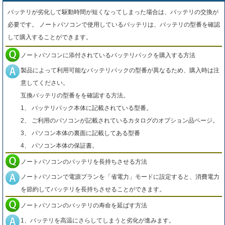
バッテリが劣化して駆動時間が短くなってしまった場合は、バッテリの交換が
必要です。 ノートパソコンで使用しているバッテリは、バッテリの型番を確認
して購入することができます。
ノートパソコンに添付されているバッテリパックを購入する方法
製品によって利用可能なバッテリパックの型番が異なるため、購入時は注
意してください。
互換バッテリの型番をを確認する方法。
1、 バッテリパック本体に記載されている型番。
2、 ご利用のパソコンが記載されているカタログのオプション品ページ。
3、 パソコン本体の裏面に記載してある型番
4、 パソコン本体の保証書。
ノートパソコンのバッテリを長持ちさせる方法
ノートパソコンで電源プランを「省電力」モードに設定すると、消費電力
を節約してバッテリを長持ちさせることができます。
ノートパソコンのバッテリの寿命を延ばす方法
1、バッテリを高温にさらしてしまうと劣化が進みます。