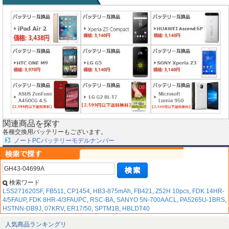
関連商品を探す
各種交換用バッテリーもございます。
ノートPCバッテリーモデルナンバー
検索ワード
LSS271620SF
,
FB511
,
CP1454
,
HB3-875mAh
,
FB421
,
Z52H 10pcs
,
FDK 14HR-
4/5FAUP
,
FDK 8HR-4/3FAUPC
,
RSC-BA
,
SANYO 5N-700AACL
,
PA5265U-1BRS
,
HSTNN-DB9J
,
07KRV
,
ER17/50
,
SPTM1B
,
HBLDT40
人気商品ランキングリ