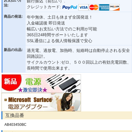
お支払い方
銀行振込（前払い）.
法:
クレジットカード:
商品の発送:
年中無休、土日も休まず全国発送！
入金確認後 即日発送
幅広いお支払い方法でのご利用が可能
365日24時間サポートいたします
SSL通信による個人情報保護で安心
新品の出品:
過充電、過放電、加熱時、短絡時は自動停止される安全
回路設計。
サイクルカウント:ゼロ、５００回以上の有効充電回数、
長時間で使用出来ます。
互換品番
AB403450BC