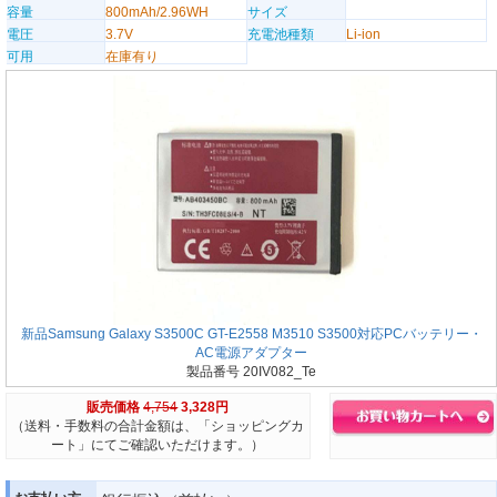
容量
800mAh/2.96WH
サイズ
電圧
3.7V
充電池種類
Li-ion
可用
在庫有り
新品Samsung Galaxy S3500C GT-E2558 M3510 S3500対応PCバッテリー・
AC電源アダプター
製品番号 20IV082_Te
販売価格
4,754
3,328円
（送料・手数料の合計金額は、「ショッピングカ
ート」にてご確認いただけます。）