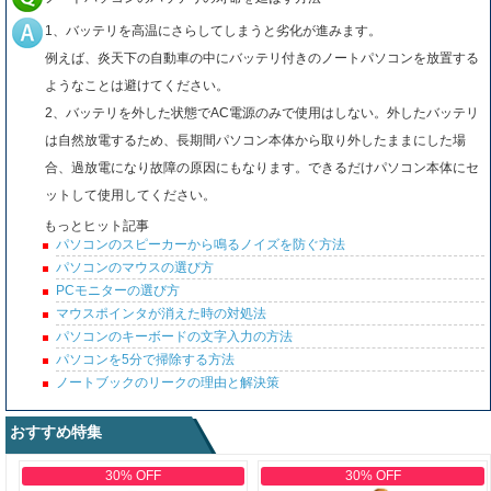
1、バッテリを高温にさらしてしまうと劣化が進みます。
例えば、炎天下の自動車の中にバッテリ付きのノートパソコンを放置する
ようなことは避けてください。
2、バッテリを外した状態でAC電源のみで使用はしない。外したバッテリ
は自然放電するため、長期間パソコン本体から取り外したままにした場
合、過放電になり故障の原因にもなります。できるだけパソコン本体にセ
ットして使用してください。
もっとヒット記事
パソコンのスピーカーから鳴るノイズを防ぐ方法
パソコンのマウスの選び方
PCモニターの選び方
マウスポインタが消えた時の対処法
パソコンのキーボードの文字入力の方法
パソコンを5分で掃除する方法
ノートブックのリークの理由と解決策
おすすめ特集
30% OFF
30% OFF