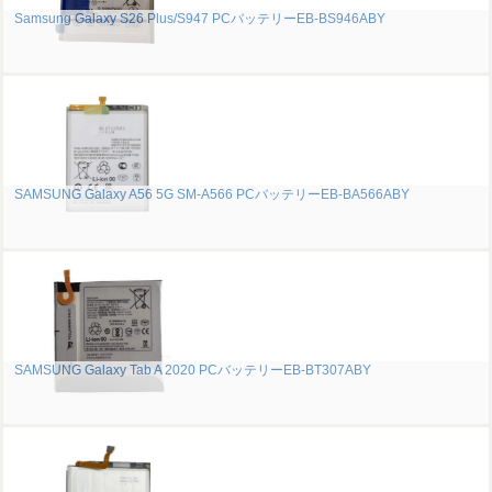
Samsung Galaxy S26 Plus/S947 PCバッテリーEB-BS946ABY
SAMSUNG Galaxy A56 5G SM-A566 PCバッテリーEB-BA566ABY
SAMSUNG Galaxy Tab A 2020 PCバッテリーEB-BT307ABY