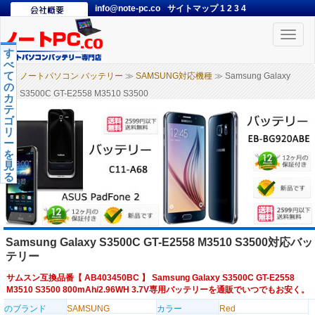
info@note-pc.co
サイトマップ
1
2
3
4
Toggle
naviga
す
べ
て
ノートパソコン バッテリー
≫
SAMSUNG対応機種
≫ Samsung Galaxy
の
S3500C GT-E2558 M3510 S3500
カ
テ
ゴ
リ
ー
を
見
る
Samsung Galaxy S3500C GT-E2558 M3510 S3500対応バッ
テリー
サムスン互換品番【
AB403450BC
】 Samsung Galaxy S3500C GT-E2558
M3510 S3500 800mAh/2.96WH 3.7V専用バッテリーを通販でいつでもお安く。
のブランド
SAMSUNG
カラー
Red