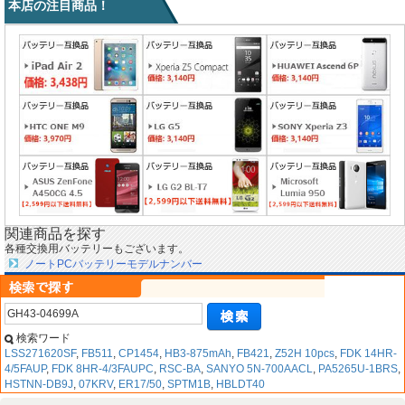
本店の注目商品！
関連商品を探す
各種交換用バッテリーもございます。
ノートPCバッテリーモデルナンバー
検索ワード
LSS271620SF
,
FB511
,
CP1454
,
HB3-875mAh
,
FB421
,
Z52H 10pcs
,
FDK 14HR-
4/5FAUP
,
FDK 8HR-4/3FAUPC
,
RSC-BA
,
SANYO 5N-700AACL
,
PA5265U-1BRS
,
HSTNN-DB9J
,
07KRV
,
ER17/50
,
SPTM1B
,
HBLDT40