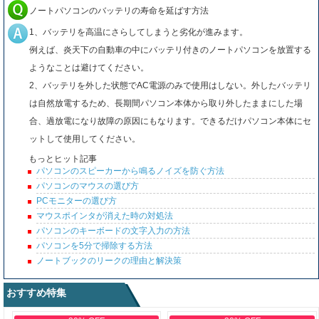
ノートパソコンのバッテリの寿命を延ばす方法
1、バッテリを高温にさらしてしまうと劣化が進みます。
例えば、炎天下の自動車の中にバッテリ付きのノートパソコンを放置する
ようなことは避けてください。
2、バッテリを外した状態でAC電源のみで使用はしない。外したバッテリ
は自然放電するため、長期間パソコン本体から取り外したままにした場
合、過放電になり故障の原因にもなります。できるだけパソコン本体にセ
ットして使用してください。
もっとヒット記事
パソコンのスピーカーから鳴るノイズを防ぐ方法
パソコンのマウスの選び方
PCモニターの選び方
マウスポインタが消えた時の対処法
パソコンのキーボードの文字入力の方法
パソコンを5分で掃除する方法
ノートブックのリークの理由と解決策
おすすめ特集