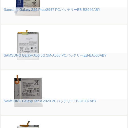
Samsung Galaxy S26 Plus/S947 PCバッテリーEB-BS946ABY
SAMSUNG Galaxy A56 5G SM-A566 PCバッテリーEB-BA566ABY
SAMSUNG Galaxy Tab A 2020 PCバッテリーEB-BT307ABY