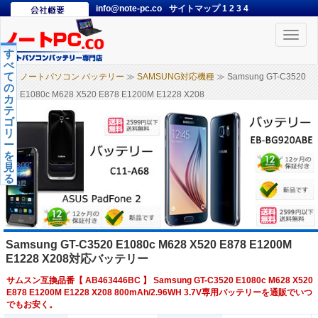
info@note-pc.co
サイトマップ
1
2
3
4
Toggle
naviga
す
べ
て
ノートパソコン バッテリー
≫
SAMSUNG対応機種
≫ Samsung GT-C3520
の
E1080c M628 X520 E878 E1200M E1228 X208
カ
テ
ゴ
リ
ー
を
見
る
Samsung GT-C3520 E1080c M628 X520 E878 E1200M
E1228 X208対応バッテリー
サムスン互換品番【
AB463446BC
】 Samsung GT-C3520 E1080c M628 X520
E878 E1200M E1228 X208 800mAh/2.96WH 3.7V専用バッテリーを通販でいつ
でもお安く。