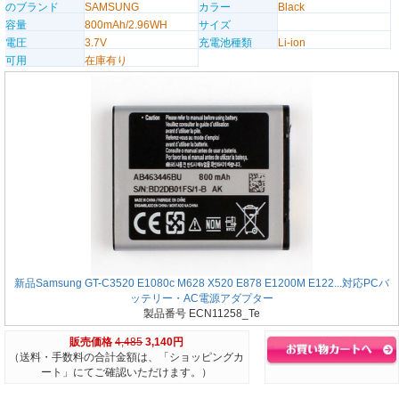
のブランド
SAMSUNG
カラー
Black
容量
800mAh/2.96WH
サイズ
電圧
3.7V
充電池種類
Li-ion
可用
在庫有り
新品Samsung GT-C3520 E1080c M628 X520 E878 E1200M E122...対応PCバ
ッテリー・AC電源アダプター
製品番号 ECN11258_Te
販売価格
4,485
3,140円
（送料・手数料の合計金額は、「ショッピングカ
ート」にてご確認いただけます。）