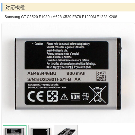
対応機種
Samsung GT-C3520 E1080c M628 X520 E878 E1200M E1228 X208