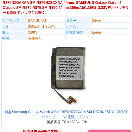
R870NZGAXAA SM-R870NZSCXAA 44mm, SAMSUNG Galaxy Watch 4
Classic SM-R870 R875 SM-R890 44mm 350mAh/1.35Wh 3.88V専用バッテリ
ーを通販でいつでもお安く。
のブランド
SAMSUNG
カラー
Silver
容量
350mAh/1.35Wh
サイズ
電圧
3.88V
充電池種類
Li-ion
可用
在庫有り
新品Samsung Galaxy Watch 4 SM-R870NZGAXAA SM-R870NZSCX...対応PC
バッテリー・AC電源アダプター
製品番号 ECN12824_Oth
販売価格
4,199
2,939円