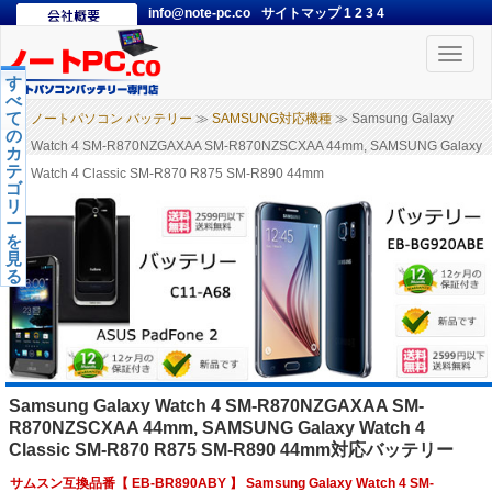
info@note-pc.co
サイトマップ
1
2
3
4
Toggle
naviga
す
べ
て
ノートパソコン バッテリー
≫
SAMSUNG対応機種
≫ Samsung Galaxy
の
Watch 4 SM-R870NZGAXAA SM-R870NZSCXAA 44mm, SAMSUNG Galaxy
カ
テ
Watch 4 Classic SM-R870 R875 SM-R890 44mm
ゴ
リ
ー
を
見
る
Samsung Galaxy Watch 4 SM-R870NZGAXAA SM-
R870NZSCXAA 44mm, SAMSUNG Galaxy Watch 4
Classic SM-R870 R875 SM-R890 44mm対応バッテリー
サムスン互換品番【
EB-BR890ABY
】 Samsung Galaxy Watch 4 SM-