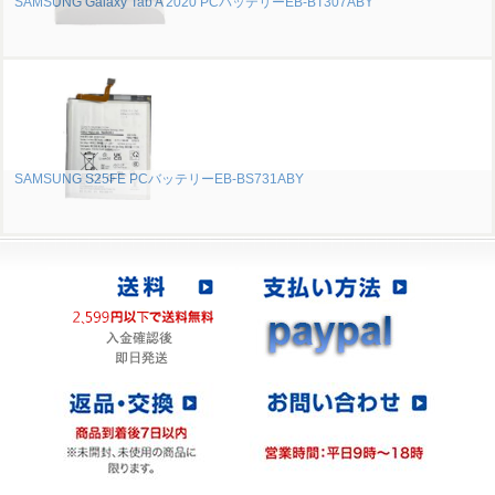
SAMSUNG Galaxy Tab A 2020 PCバッテリーEB-BT307ABY
SAMSUNG S25FE PCバッテリーEB-BS731ABY