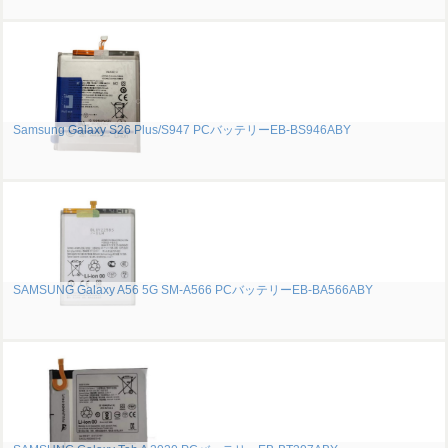
Samsung Galaxy S26 Plus/S947 PCバッテリーEB-BS946ABY
SAMSUNG Galaxy A56 5G SM-A566 PCバッテリーEB-BA566ABY