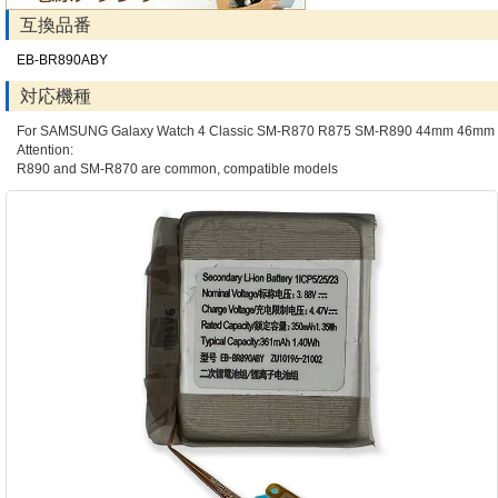
互換品番
EB-BR890ABY
対応機種
For SAMSUNG Galaxy Watch 4 Classic SM-R870 R875 SM-R890 44mm 46mm
Attention:
R890 and SM-R870 are common, compatible models