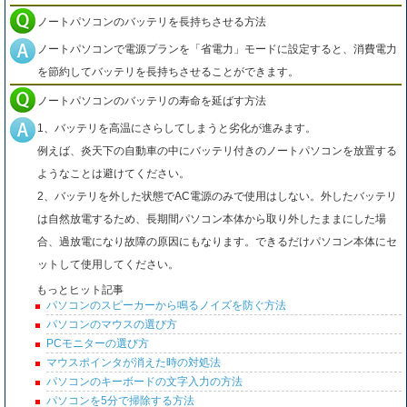
ノートパソコンのバッテリを長持ちさせる方法
ノートパソコンで電源プランを「省電力」モードに設定すると、消費電力
を節約してバッテリを長持ちさせることができます。
ノートパソコンのバッテリの寿命を延ばす方法
1、バッテリを高温にさらしてしまうと劣化が進みます。
例えば、炎天下の自動車の中にバッテリ付きのノートパソコンを放置する
ようなことは避けてください。
2、バッテリを外した状態でAC電源のみで使用はしない。外したバッテリ
は自然放電するため、長期間パソコン本体から取り外したままにした場
合、過放電になり故障の原因にもなります。できるだけパソコン本体にセ
ットして使用してください。
もっとヒット記事
パソコンのスピーカーから鳴るノイズを防ぐ方法
パソコンのマウスの選び方
PCモニターの選び方
マウスポインタが消えた時の対処法
パソコンのキーボードの文字入力の方法
パソコンを5分で掃除する方法