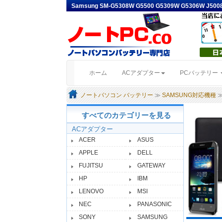
Samsung SM-G5308W G5500 G5309W G5306W J
(current)
ホーム
ACアダプター
PCバッテリー
ノートパソコン バッテリー
≫
SAMSUNG対応機種
≫
すべてのカテゴリーを見る
ACアダプター
ACER
ASUS
APPLE
DELL
FUJITSU
GATEWAY
HP
IBM
LENOVO
MSI
NEC
PANASONIC
SONY
SAMSUNG