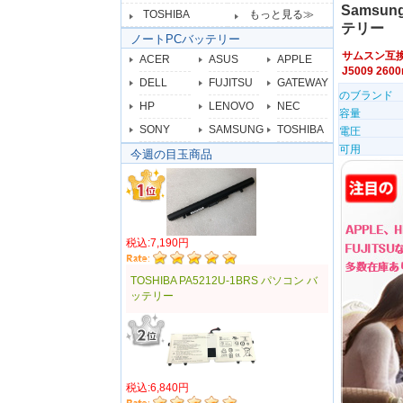
Samsung
TOSHIBA
もっと見る≫
テリー
ノートPCバッテリー
サムスン互
ACER
ASUS
APPLE
J5009 2
DELL
FUJITSU
GATEWAY
のブランド
HP
LENOVO
NEC
容量
SONY
SAMSUNG
TOSHIBA
電圧
可用
今週の目玉商品
税込:7,190円
TOSHIBA PA5212U-1BRS パソコン バ
ッテリー
税込:6,840円