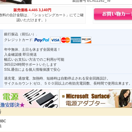
製品番号 ECN11162_Te
販売価格
4,485
3,140円
数料の合計金額は、「ショッピングカート」にてご確
認いただけます。）
銀行振込（前払い）.
クレジットカード:
年中無休、土日も休まず全国発送！
入金確認後 即日発送
幅広いお支払い方法でのご利用が可能
365日24時間サポートいたします
SSL通信による個人情報保護で安心
過充電、過放電、加熱時、短絡時は自動停止される安全回路設計。
サイクルカウント:ゼロ、５００回以上の有効充電回数、長時間で使用出来ます
番
BBC
1