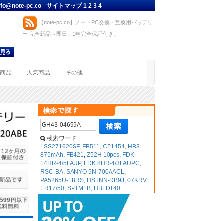
nfo@note-pc.co
サイトマップ
1
2
3
4
【note-pc.co】ノートPC交換・互換用バッテリ
ー 完全新品～即日、1年完全保証付き。
着商品
人気商品
その他
検索ワード
LSS271620SF
,
FB511
,
CP1454
,
HB3-
875mAh
,
FB421
,
Z52H 10pcs
,
FDK
14HR-4/5FAUP
,
FDK 8HR-4/3FAUPC
,
RSC-BA
,
SANYO 5N-700AACL
,
PA5265U-1BRS
,
HSTNN-DB9J
,
07KRV
,
ER17/50
,
SPTM1B
,
HBLDT40