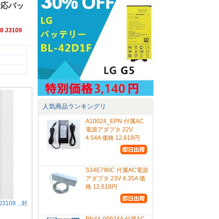
09対応バッ
8 J3109
人気商品ランキングリ
A10024_EPN 付属AC
電源アダプタ 22V
4.54A 価格 12,618円
S34E790C 付属AC電源
アダプタ 23V 4.35A 価
格 12,618円
3109 ...対