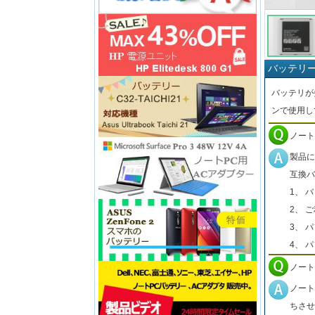
バッテリ
バッテリが
ンで使用し
ノート
製品に
互換バ
1、 
2、 
3、 
4、 
ノート
ノート
ちさせ