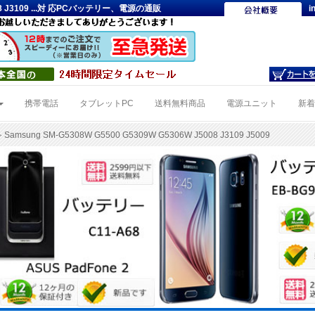
5008 J3109 ...対 応PCバッテリー、電源の通販
i
携帯電話
タブレットPC
送料無料商品
電源ユニット
新
 Samsung SM-G5308W G5500 G5309W G5306W J5008 J3109 J5009