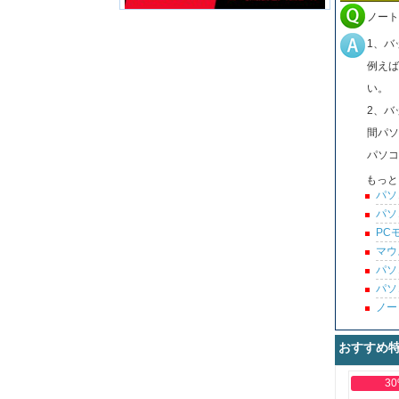
ノート
1、バ
例えば
い。
2、バ
間パソ
パソコ
もっと
パソ
パソ
PC
マウ
パソ
パソ
ノー
おすすめ
30