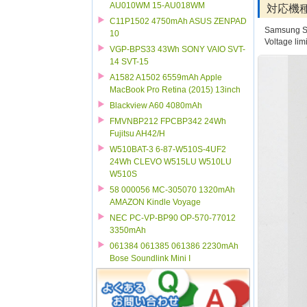
AU010WM 15-AU018WM
対応機
C11P1502 4750mAh ASUS ZENPAD
Samsung S
10
Voltage lim
VGP-BPS33 43Wh SONY VAIO SVT-
14 SVT-15
A1582 A1502 6559mAh Apple
MacBook Pro Retina (2015) 13inch
Blackview A60 4080mAh
FMVNBP212 FPCBP342 24Wh
Fujitsu AH42/H
W510BAT-3 6-87-W510S-4UF2
24Wh CLEVO W515LU W510LU
W510S
58 000056 MC-305070 1320mAh
AMAZON Kindle Voyage
NEC PC-VP-BP90 OP-570-77012
3350mAh
061384 061385 061386 2230mAh
Bose Soundlink Mini I