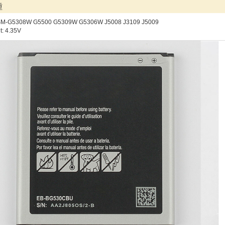
種
M-G5308W G5500 G5309W G5306W J5008 J3109 J5009
it: 4.35V