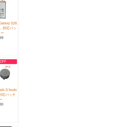
alaxy S26
S9...対応バッ
リー
99
 OFF
ds 2/ buds
...対応バッテ
ー
30