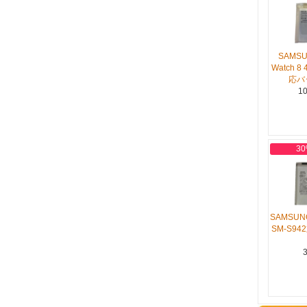
SAMSU
Watch 8 
応バ
10
30
SAMSUNG
SM-S9
3