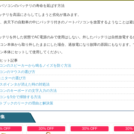
パソコンのバッテリの寿命を延ばす方法
ッテリを高温にさらしてしまうと劣化が進みます。
、炎天下の自動車の中にバッテリ付きのノートパソコンを放置するようなことは避
ッテリを外した状態でAC電源のみで使用はしない。外したバッテリは自然放電する
コン本体から取り外したままにした場合、過放電になり故障の原因にもなります。
ン本体にセットして使用してください。
ヒット記事
コンのスピーカーから鳴るノイズを防ぐ方法
コンのマウスの選び方
モニターの選び方
スポインタが消えた時の対処法
コンのキーボードの文字入力の方法
コンを5分で掃除する方法
トブックのリークの理由と解決策
特集
% OFF
30% OFF
30% OFF
30%