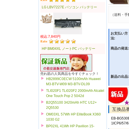
LG LBV7227E パソコン バッテリー
（送料・手
お支払い方
税込:7,840円
法:
商品の発送:
HP BM04XL ノートPC バッテリー
売れ筋の人気商品を今すぐチェック！
新品の出品:
HB2899C0ECW 5100mAh Huawei
M3-BTV-W09 M3-BTV-DL09
TLI020F1 TLi020F2 2000mAh Alcatel
One Touch Pop 2 5042d
B2Q55100 3420mAh HTC U12+
2Q5530
互換品
OM03XL 57Wh HP EliteBook X360
EB-BG530
1030 G2
1ICP6/57/6
BP02XL 41Wh HP Pavilion 15-