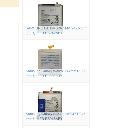
SAMSUNG Galaxy S26 SM-S942 PCバ
ッテリーEB-BS942ABY
Samsung Galaxy Watch 8 44mm PCバ
ッテリーEB-BL330ABY
Samsung Galaxy S26 Plus/S947 PCバ
ッテリーEB-BS946ABY