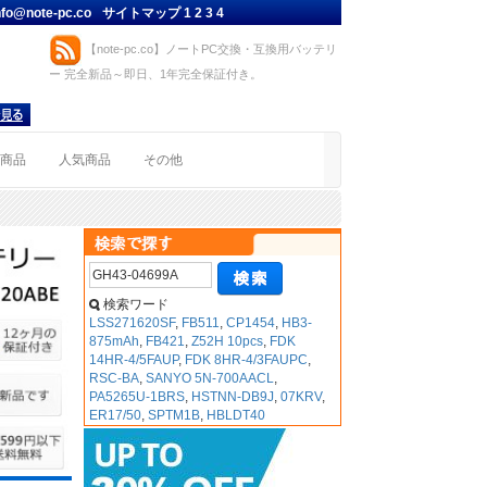
nfo@note-pc.co
サイトマップ
1
2
3
4
【note-pc.co】ノートPC交換・互換用バッテリ
ー 完全新品～即日、1年完全保証付き。
着商品
人気商品
その他
検索ワード
LSS271620SF
,
FB511
,
CP1454
,
HB3-
875mAh
,
FB421
,
Z52H 10pcs
,
FDK
14HR-4/5FAUP
,
FDK 8HR-4/3FAUPC
,
RSC-BA
,
SANYO 5N-700AACL
,
PA5265U-1BRS
,
HSTNN-DB9J
,
07KRV
,
ER17/50
,
SPTM1B
,
HBLDT40