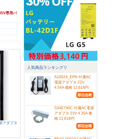
3.85V専用バ
人気商品ランキングリ
A10024_EPN 付属AC
電源アダプタ 22V
4.54A 価格 12,618円
S34E790C 付属AC電源
アダプタ 23V 4.35A 価
格 12,618円
C電源アダプタ