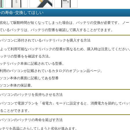
ーの寿命･交換してほしい
劣化して駆動時間が短くなってしまった場合は、バッテリの交換が必要です。 ノー
ているバッテリは、バッテリの型番を確認して購入することができます。
パソコンに添付されているバッテリパックを購入する方法
よって利用可能なバッテリパックの型番が異なるため、購入時は注意してください
ッテリの型番をを確認する方法。
バッテリパック本体に記載されている型番。
ご利用のパソコンが記載されているカタログのオプション品ページ。
パソコン本体の裏面に記載してある型番
パソコン本体の保証書。
パソコンのバッテリを長持ちさせる方法
パソコンで電源プランを「省電力」モードに設定すると、消費電力を節約してバッ
ることができます。
パソコンのバッテリの寿命を延ばす方法
ッテリを高温にさらしてしまうと劣化が進みます。