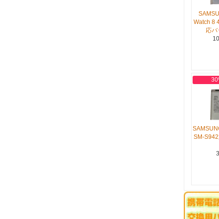
SAMSU
Watch 8 
応バ
10
30
SAMSUNG
SM-S9
3