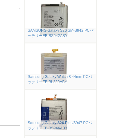
SAMSUNG Galaxy S26 SM-S942 PCバ
ッテリーEB-BS942ABY
Samsung Galaxy Watch 8 44mm PCバ
ッテリーEB-BL330ABY
Samsung Galaxy S26 Plus/S947 PCバ
ッテリーEB-BS946ABY