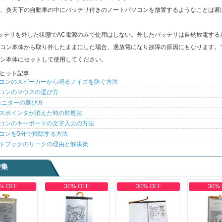
、炎天下の自動車の中にバッテリ付きのノートパソコンを放置するようなことは避
ッテリを外した状態でAC電源のみで使用はしない。外したバッテリは自然放電する
コン本体から取り外したままにした場合、過放電になり故障の原因にもなります。
ン本体にセットして使用してください。
ヒット記事
コンのスピーカーから鳴るノイズを防ぐ方法
コンのマウスの選び方
モニターの選び方
スポインタが消えた時の対処法
コンのキーボードの文字入力の方法
コンを5分で掃除する方法
トブックのリークの理由と解決策
特集
% OFF
30% OFF
30% OFF
30%