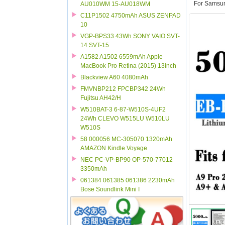
For Samsu
AU010WM 15-AU018WM
C11P1502 4750mAh ASUS ZENPAD
10
VGP-BPS33 43Wh SONY VAIO SVT-
14 SVT-15
A1582 A1502 6559mAh Apple
MacBook Pro Retina (2015) 13inch
Blackview A60 4080mAh
FMVNBP212 FPCBP342 24Wh
Fujitsu AH42/H
W510BAT-3 6-87-W510S-4UF2
24Wh CLEVO W515LU W510LU
W510S
58 000056 MC-305070 1320mAh
AMAZON Kindle Voyage
NEC PC-VP-BP90 OP-570-77012
3350mAh
061384 061385 061386 2230mAh
Bose Soundlink Mini I