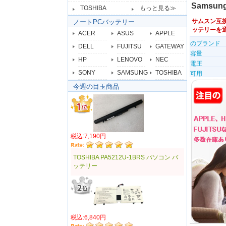
Samsun
TOSHIBA
もっと見る≫
サムスン互
ノートPCバッテリー
ッテリーを
ACER
ASUS
APPLE
のブランド
DELL
FUJITSU
GATEWAY
容量
HP
LENOVO
NEC
電圧
SONY
SAMSUNG
TOSHIBA
可用
今週の目玉商品
税込:7,190円
TOSHIBA PA5212U-1BRS パソコン バ
ッテリー
税込:6,840円