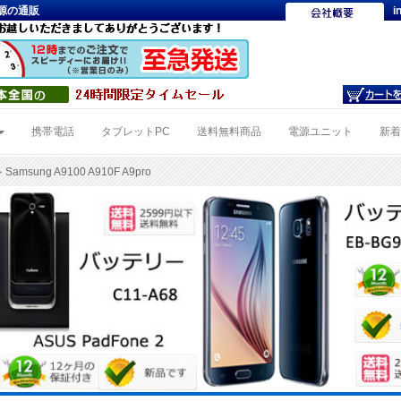
、電源の通販
i
携帯電話
タブレットPC
送料無料商品
電源ユニット
新
 Samsung A9100 A910F A9pro