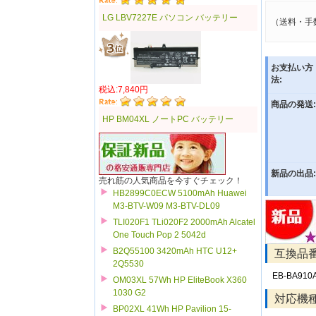
LG LBV7227E パソコン バッテリー
（送料・手
お支払い方
法:
税込:7,840円
商品の発送:
HP BM04XL ノートPC バッテリー
新品の出品:
売れ筋の人気商品を今すぐチェック！
HB2899C0ECW 5100mAh Huawei
M3-BTV-W09 M3-BTV-DL09
TLI020F1 TLi020F2 2000mAh Alcatel
One Touch Pop 2 5042d
B2Q55100 3420mAh HTC U12+
互換品
2Q5530
EB-BA910
OM03XL 57Wh HP EliteBook X360
1030 G2
対応機
BP02XL 41Wh HP Pavilion 15-