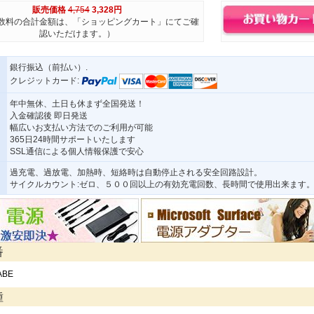
販売価格
4,754
3,328円
数料の合計金額は、「ショッピングカート」にてご確
認いただけます。）
銀行振込（前払い）.
クレジットカード:
年中無休、土日も休まず全国発送！
入金確認後 即日発送
幅広いお支払い方法でのご利用が可能
365日24時間サポートいたします
SSL通信による個人情報保護で安心
過充電、過放電、加熱時、短絡時は自動停止される安全回路設計。
サイクルカウント:ゼロ、５００回以上の有効充電回数、長時間で使用出来ます
番
ABE
種