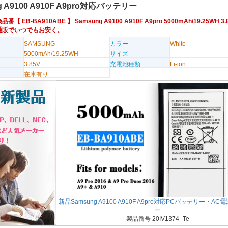
g A9100 A910F A9pro対応バッテリー
換品番【
EB-BA910ABE
】 Samsung A9100 A910F A9pro 5000mAh/19.25WH 
通販でいつでもお安く。
SAMSUNG
カラー
White
5000mAh/19.25WH
サイズ
3.85V
充電池種類
Li-ion
在庫有り
新品Samsung A9100 A910F A9pro対応PCバッテリー・A
ー
製品番号 20IV1374_Te