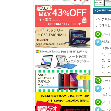
バッテリ
バッテリが
ンで使用し
ノート
製品に
互換バ
1、 
2、 
3、 
4、 
ノート
ノート
ちさせ
ノート
1、バ