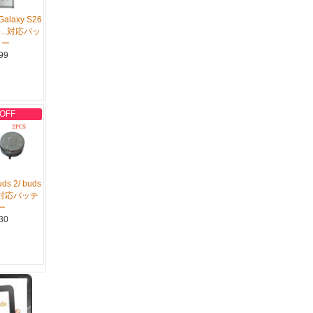
alaxy S26
S9...対応バッ
リー
99
 OFF
ds 2/ buds
...対応バッテ
ー
30