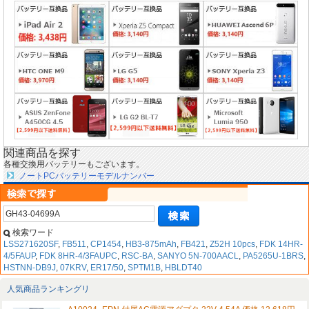
関連商品を探す
各種交換用バッテリーもございます。
ノートPCバッテリーモデルナンバー
検索ワード
LSS271620SF
,
FB511
,
CP1454
,
HB3-875mAh
,
FB421
,
Z52H 10pcs
,
FDK 14HR-
4/5FAUP
,
FDK 8HR-4/3FAUPC
,
RSC-BA
,
SANYO 5N-700AACL
,
PA5265U-1BRS
,
HSTNN-DB9J
,
07KRV
,
ER17/50
,
SPTM1B
,
HBLDT40
人気商品ランキングリ