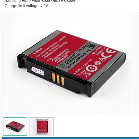
Samsung E950 F609 E958 U908E U808E
Charge limit voltage: 4.2V