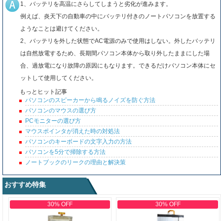
1、バッテリを高温にさらしてしまうと劣化が進みます。
例えば、炎天下の自動車の中にバッテリ付きのノートパソコンを放置する
ようなことは避けてください。
2、バッテリを外した状態でAC電源のみで使用はしない。外したバッテリ
は自然放電するため、長期間パソコン本体から取り外したままにした場
合、過放電になり故障の原因にもなります。できるだけパソコン本体にセ
ットして使用してください。
もっとヒット記事
パソコンのスピーカーから鳴るノイズを防ぐ方法
パソコンのマウスの選び方
PCモニターの選び方
マウスポインタが消えた時の対処法
パソコンのキーボードの文字入力の方法
パソコンを5分で掃除する方法
ノートブックのリークの理由と解決策
おすすめ特集
30% OFF
30% OFF