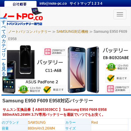
info@note-pc.co
サイトマップ
1
2
3
4
Toggle
naviga
す
べ
て
ノートパソコン バッテリー
≫
SAMSUNG対応機種
≫ Samsung E950 F609
の
E958
カ
テ
ゴ
リ
ー
を
見
る
Samsung E950 F609 E958対応バッテリー
サムスン互換品番【
AB653039CC
】 Samsung E950 F609 E958
880mAh/3.26WH 3.7V専用バッテリーを通販でいつでもお安く。
のブランド
SAMSUNG
カラー
Red
容量
880mAh/3.26WH
サイズ