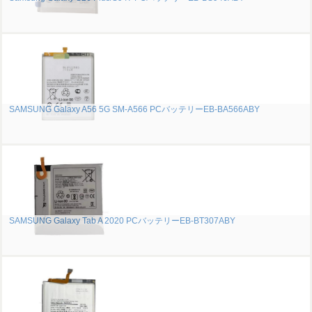
SAMSUNG Galaxy A56 5G SM-A566 PCバッテリーEB-BA566ABY
SAMSUNG Galaxy Tab A 2020 PCバッテリーEB-BT307ABY