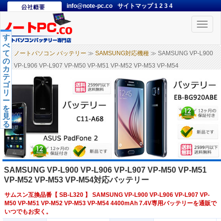
info@note-pc.co
サイトマップ
1
2
3
4
Toggle
naviga
す
べ
て
ノートパソコン バッテリー
≫
SAMSUNG対応機種
≫ SAMSUNG VP-L900
の
VP-L906 VP-L907 VP-M50 VP-M51 VP-M52 VP-M53 VP-M54
カ
テ
ゴ
リ
ー
を
見
る
SAMSUNG VP-L900 VP-L906 VP-L907 VP-M50 VP-M51
VP-M52 VP-M53 VP-M54対応バッテリー
サムスン互換品番【
SB-L320
】 SAMSUNG VP-L900 VP-L906 VP-L907 VP-
M50 VP-M51 VP-M52 VP-M53 VP-M54 4400mAh 7.4V専用バッテリーを通販で
いつでもお安く。