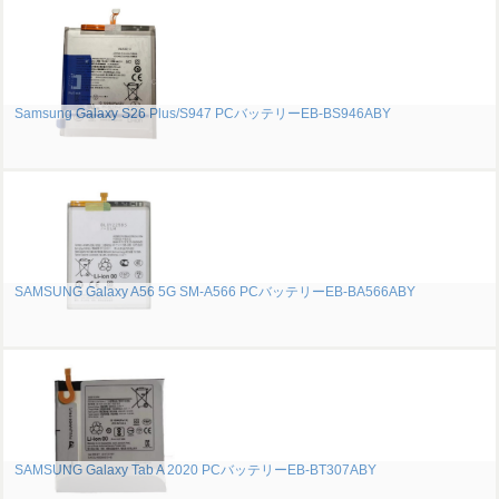
Samsung Galaxy S26 Plus/S947 PCバッテリーEB-BS946ABY
SAMSUNG Galaxy A56 5G SM-A566 PCバッテリーEB-BA566ABY
SAMSUNG Galaxy Tab A 2020 PCバッテリーEB-BT307ABY