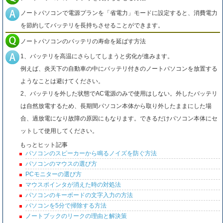
ノートパソコンで電源プランを「省電力」モードに設定すると、消費電力
を節約してバッテリを長持ちさせることができます。
ノートパソコンのバッテリの寿命を延ばす方法
1、バッテリを高温にさらしてしまうと劣化が進みます。
例えば、炎天下の自動車の中にバッテリ付きのノートパソコンを放置する
ようなことは避けてください。
2、バッテリを外した状態でAC電源のみで使用はしない。外したバッテリ
は自然放電するため、長期間パソコン本体から取り外したままにした場
合、過放電になり故障の原因にもなります。できるだけパソコン本体にセ
ットして使用してください。
もっとヒット記事
パソコンのスピーカーから鳴るノイズを防ぐ方法
パソコンのマウスの選び方
PCモニターの選び方
マウスポインタが消えた時の対処法
パソコンのキーボードの文字入力の方法
パソコンを5分で掃除する方法
ノートブックのリークの理由と解決策