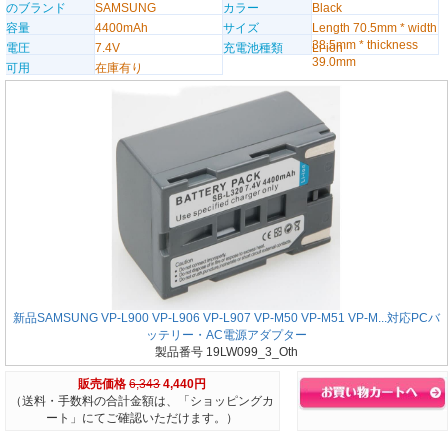
のブランド
SAMSUNG
カラー
Black
容量
4400mAh
サイズ
Length 70.5mm * width
38.5mm * thickness
電圧
7.4V
充電池種類
Li-ion
39.0mm
可用
在庫有り
新品SAMSUNG VP-L900 VP-L906 VP-L907 VP-M50 VP-M51 VP-M...対応PCバ
ッテリー・AC電源アダプター
製品番号 19LW099_3_Oth
販売価格
6,343
4,440円
（送料・手数料の合計金額は、「ショッピングカ
ート」にてご確認いただけます。）