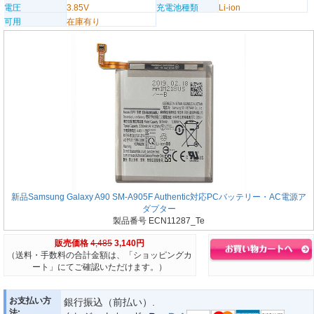
電圧
3.85V
充電池種類
Li-ion
可用
在庫有り
新品Samsung Galaxy A90 SM-A905F Authentic対応PCバッテリー・AC電源ア
ダプター
製品番号 ECN11287_Te
販売価格
4,485
3,140円
（送料・手数料の合計金額は、「ショッピングカ
ート」にてご確認いただけます。）
お支払い方
銀行振込（前払い）.
法: