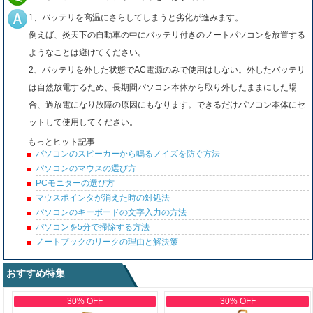
1、バッテリを高温にさらしてしまうと劣化が進みます。
例えば、炎天下の自動車の中にバッテリ付きのノートパソコンを放置する
ようなことは避けてください。
2、バッテリを外した状態でAC電源のみで使用はしない。外したバッテリ
は自然放電するため、長期間パソコン本体から取り外したままにした場
合、過放電になり故障の原因にもなります。できるだけパソコン本体にセ
ットして使用してください。
もっとヒット記事
パソコンのスピーカーから鳴るノイズを防ぐ方法
パソコンのマウスの選び方
PCモニターの選び方
マウスポインタが消えた時の対処法
パソコンのキーボードの文字入力の方法
パソコンを5分で掃除する方法
ノートブックのリークの理由と解決策
おすすめ特集
30% OFF
30% OFF