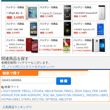
関連商品を探す
各種交換用バッテリーもございます。
ノートPCバッテリーモデルナンバー
検索ワード
LSS271620SF
,
FB511
,
CP1454
,
HB3-875mAh
,
FB421
,
Z52H 10pcs
,
FDK 14HR-
4/5FAUP
,
FDK 8HR-4/3FAUPC
,
RSC-BA
,
SANYO 5N-700AACL
,
PA5265U-1BRS
,
HSTNN-DB9J
,
07KRV
,
ER17/50
,
SPTM1B
,
HBLDT40
人気商品ランキングリ