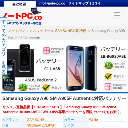
info@note-pc.co
サイトマップ
1
2
3
4
Toggle
naviga
す
べ
て
ノートパソコン バッテリー
≫
SAMSUNG対応機種
≫ Samsung Galaxy A90
の
SM-A905F Authentic
カ
テ
ゴ
リ
ー
を
見
る
Samsung Galaxy A90 SM-A905F Authentic対応バッテリー
サムスン互換品番【
EB-BA905ABU
】 Samsung Galaxy A90 SM-A905F
Authentic 3610mAh/13.9WH 3.85V専用バッテリーを通販でいつでもお安く。
のブランド
SAMSUNG
カラー
White
容量
3610mAh/13.9WH
サイズ