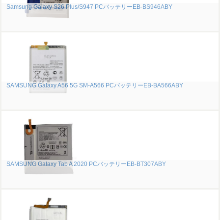
Samsung Galaxy S26 Plus/S947 PCバッテリーEB-BS946ABY
SAMSUNG Galaxy A56 5G SM-A566 PCバッテリーEB-BA566ABY
SAMSUNG Galaxy Tab A 2020 PCバッテリーEB-BT307ABY