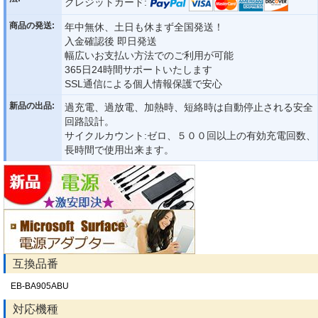
クレジットカード:
商品の発送:
年中無休、土日も休まず全国発送！
入金確認後 即日発送
幅広いお支払い方法でのご利用が可能
365日24時間サポートいたします
SSL通信による個人情報保護で安心
新品の出品:
過充電、過放電、加熱時、短絡時は自動停止される安全
回路設計。
サイクルカウント:ゼロ、５００回以上の有効充電回数、
長時間で使用出来ます。
互換品番
EB-BA905ABU
対応機種