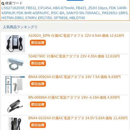
検索ワード
LSS271620SF
,
FB511
,
CP1454
,
HB3-875mAh
,
FB421
,
Z52H 10pcs
,
FDK 14HR-
4/5FAUP
,
FDK 8HR-4/3FAUPC
,
RSC-BA
,
SANYO 5N-700AACL
,
PA5265U-1BRS
,
HSTNN-DB9J
,
07KRV
,
ER17/50
,
SPTM1B
,
HBLDT40
人気商品ランキングリ
A10024_EPN 付属AC電源アダプタ 22V 4.54A 価格 12,618円
S34E790C 付属AC電源アダプタ 23V 4.35A 価格 12,618円
BN44-00924A 付属AC電源アダプタ 24V 7.5A 価格 9,439円
BN-00888A 付属AC電源アダプタ 19V--4.19A 価格 4,939円
BN44-01024A 付属AC電源アダプタ 24.0V 5.83A 価格 11,439円