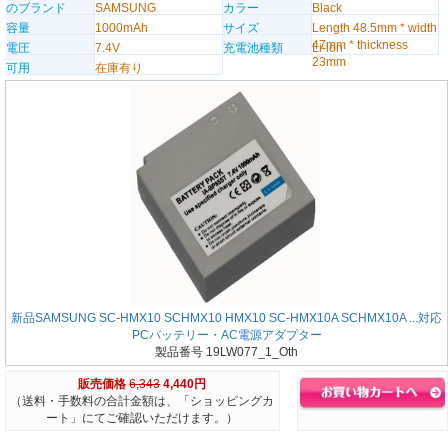
のブランド
SAMSUNG
カラー
Black
容量
1000mAh
サイズ
Length 48.5mm * width
47mm * thickness
電圧
7.4V
充電池種類
Li-ion
23mm
可用
在庫有り
新品SAMSUNG SC-HMX10 SCHMX10 HMX10 SC-HMX10A SCHMX10A ...対応
PCバッテリー・AC電源アダプター
製品番号 19LW077_1_Oth
販売価格
6,343
4,440円
（送料・手数料の合計金額は、「ショッピングカ
ート」にてご確認いただけます。）