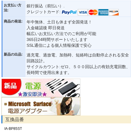
お支払い方
銀行振込（前払い）.
法:
クレジットカード:
商品の発送:
年中無休、土日も休まず全国発送！
入金確認後 即日発送
幅広いお支払い方法でのご利用が可能
365日24時間サポートいたします
SSL通信による個人情報保護で安心
新品の出品:
過充電、過放電、加熱時、短絡時は自動停止される安全
回路設計。
サイクルカウント:ゼロ、５００回以上の有効充電回数、
長時間で使用出来ます。
互換品番
IA-BP85ST