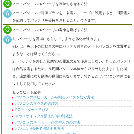
ノートパソコンのバッテリを長持ちさせる方法
ノートパソコンで電源プランを「省電力」モードに設定すると、消費電力
を節約してバッテリを長持ちさせることができます。
ノートパソコンのバッテリの寿命を延ばす方法
1、バッテリを高温にさらしてしまうと劣化が進みます。
例えば、炎天下の自動車の中にバッテリ付きのノートパソコンを放置する
ようなことは避けてください。
2、バッテリを外した状態でAC電源のみで使用はしない。外したバッテリ
は自然放電するため、長期間パソコン本体から取り外したままにした場
合、過放電になり故障の原因にもなります。できるだけパソコン本体にセ
ットして使用してください。
もっとヒット記事
パソコンのスピーカーから鳴るノイズを防ぐ方法
パソコンのマウスの選び方
PCモニターの選び方
マウスポインタが消えた時の対処法
パソコンのキーボードの文字入力の方法
パソコンを5分で掃除する方法