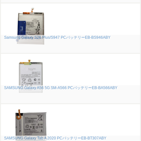
Samsung Galaxy S26 Plus/S947 PCバッテリーEB-BS946ABY
SAMSUNG Galaxy A56 5G SM-A566 PCバッテリーEB-BA566ABY
SAMSUNG Galaxy Tab A 2020 PCバッテリーEB-BT307ABY