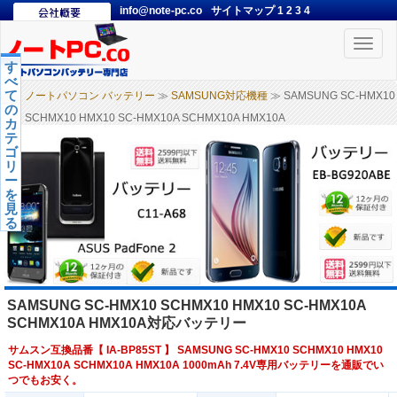
info@note-pc.co
サイトマップ
1
2
3
4
Toggle
naviga
す
べ
て
ノートパソコン バッテリー
≫
SAMSUNG対応機種
≫ SAMSUNG SC-HMX10
の
SCHMX10 HMX10 SC-HMX10A SCHMX10A HMX10A
カ
テ
ゴ
リ
ー
を
見
る
SAMSUNG SC-HMX10 SCHMX10 HMX10 SC-HMX10A
SCHMX10A HMX10A対応バッテリー
サムスン互換品番【
IA-BP85ST
】 SAMSUNG SC-HMX10 SCHMX10 HMX10
SC-HMX10A SCHMX10A HMX10A 1000mAh 7.4V専用バッテリーを通販でい
つでもお安く。