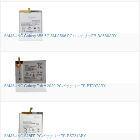
SAMSUNG Galaxy A56 5G SM-A566 PCバッテリーEB-BA566ABY
SAMSUNG Galaxy Tab A 2020 PCバッテリーEB-BT307ABY
SAMSUNG S25FE PCバッテリーEB-BS731ABY