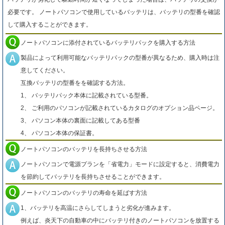
必要です。 ノートパソコンで使用しているバッテリは、バッテリの型番を確認
して購入することができます。
ノートパソコンに添付されているバッテリパックを購入する方法
製品によって利用可能なバッテリパックの型番が異なるため、購入時は注
意してください。
互換バッテリの型番をを確認する方法。
1、 バッテリパック本体に記載されている型番。
2、 ご利用のパソコンが記載されているカタログのオプション品ページ。
3、 パソコン本体の裏面に記載してある型番
4、 パソコン本体の保証書。
ノートパソコンのバッテリを長持ちさせる方法
ノートパソコンで電源プランを「省電力」モードに設定すると、消費電力
を節約してバッテリを長持ちさせることができます。
ノートパソコンのバッテリの寿命を延ばす方法
1、バッテリを高温にさらしてしまうと劣化が進みます。
例えば、炎天下の自動車の中にバッテリ付きのノートパソコンを放置する