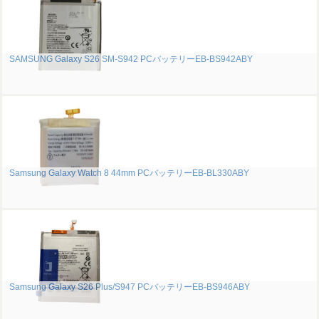
SAMSUNG Galaxy S26 SM-S942 PCバッテリーEB-BS942ABY
Samsung Galaxy Watch 8 44mm PCバッテリーEB-BL330ABY
Samsung Galaxy S26 Plus/S947 PCバッテリーEB-BS946ABY