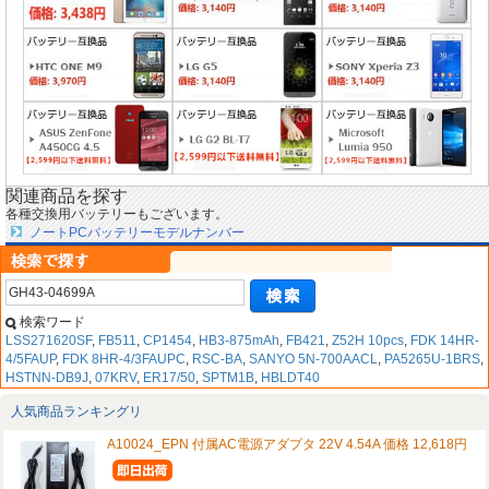
関連商品を探す
各種交換用バッテリーもございます。
ノートPCバッテリーモデルナンバー
検索ワード
LSS271620SF
,
FB511
,
CP1454
,
HB3-875mAh
,
FB421
,
Z52H 10pcs
,
FDK 14HR-
4/5FAUP
,
FDK 8HR-4/3FAUPC
,
RSC-BA
,
SANYO 5N-700AACL
,
PA5265U-1BRS
,
HSTNN-DB9J
,
07KRV
,
ER17/50
,
SPTM1B
,
HBLDT40
人気商品ランキングリ
A10024_EPN 付属AC電源アダプタ 22V 4.54A 価格 12,618円