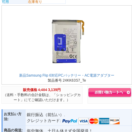
可用
在庫有り
新品Samsung Flip 6対応PCバッテリー・AC電源アダプター
製品番号 24KK63S7_Te
販売価格
4,484
3,139円
（送料・手数料の合計金額は、「ショッピングカ
ート」にてご確認いただけます。）
お支払い方
銀行振込（前払い）.
法:
クレジットカード:
商品の発送:
年中無休、土日も休まず全国発送！