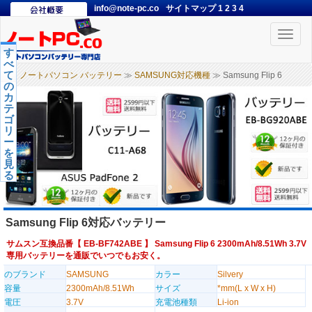
info@note-pc.co
サイトマップ
1
2
3
4
Toggle
naviga
す
べ
て
ノートパソコン バッテリー
≫
SAMSUNG対応機種
≫ Samsung Flip 6
の
カ
テ
ゴ
リ
ー
を
見
る
Samsung Flip 6対応バッテリー
サムスン互換品番【
EB-BF742ABE
】 Samsung Flip 6 2300mAh/8.51Wh 3.7V
専用バッテリーを通販でいつでもお安く。
のブランド
SAMSUNG
カラー
Silvery
容量
2300mAh/8.51Wh
サイズ
*mm(L x W x H)
電圧
3.7V
充電池種類
Li-ion