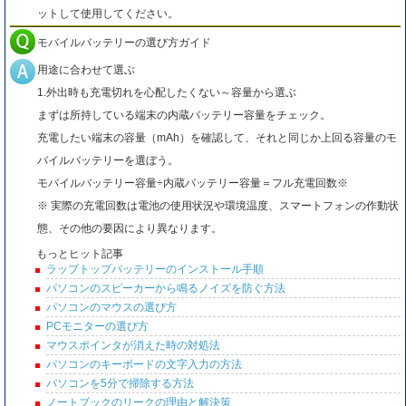
ットして使用してください。
モバイルバッテリーの選び方ガイド
用途に合わせて選ぶ
1.外出時も充電切れを心配したくない～容量から選ぶ
まずは所持している端末の内蔵バッテリー容量をチェック。
充電したい端末の容量（mAh）を確認して、それと同じか上回る容量のモ
バイルバッテリーを選ぼう。
モバイルバッテリー容量÷内蔵バッテリー容量＝フル充電回数※
※ 実際の充電回数は電池の使用状況や環境温度、スマートフォンの作動状
態、その他の要因により異なります。
もっとヒット記事
ラップトップバッテリーのインストール手順
パソコンのスピーカーから鳴るノイズを防ぐ方法
パソコンのマウスの選び方
PCモニターの選び方
マウスポインタが消えた時の対処法
パソコンのキーボードの文字入力の方法
パソコンを5分で掃除する方法
ノートブックのリークの理由と解決策