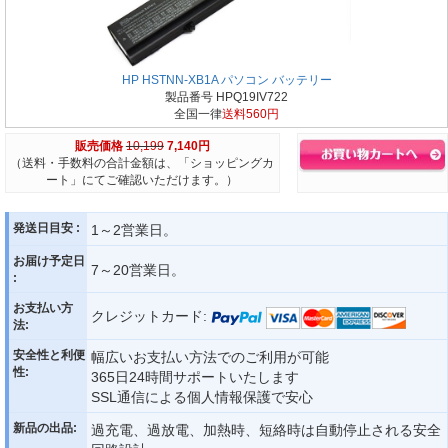
HP HSTNN-XB1A パソコン バッテリー
製品番号 HPQ19IV722
全国一律
送料560円
販売価格
10,199
7,140円
（送料・手数料の合計金額は、「ショッピングカ
ート」にてご確認いただけます。）
発送日目安 :
1～2営業日。
お届け予定日
7～20営業日。
:
お支払い方
クレジットカード:
法:
安全性と利便
幅広いお支払い方法でのご利用が可能
性:
365日24時間サポートいたします
SSL通信による個人情報保護で安心
新品の出品:
過充電、過放電、加熱時、短絡時は自動停止される安全