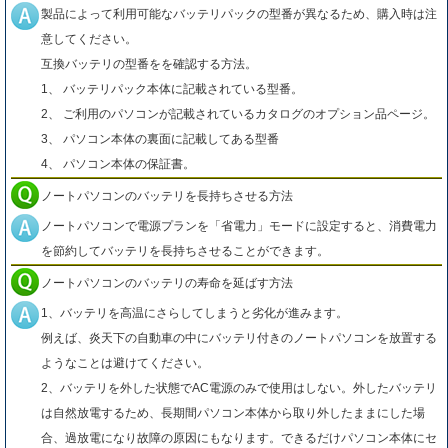
製品によって利用可能なバッテリパックの型番が異なるため、購入時は注
意してください。
互換バッテリの型番をを確認する方法。
1、 バッテリパック本体に記載されている型番。
2、 ご利用のパソコンが記載されているカタログのオプション品ページ。
3、 パソコン本体の裏面に記載してある型番
4、 パソコン本体の保証書。
ノートパソコンのバッテリを長持ちさせる方法
ノートパソコンで電源プランを「省電力」モードに設定すると、消費電力
を節約してバッテリを長持ちさせることができます。
ノートパソコンのバッテリの寿命を延ばす方法
1、バッテリを高温にさらしてしまうと劣化が進みます。
例えば、炎天下の自動車の中にバッテリ付きのノートパソコンを放置する
ようなことは避けてください。
2、バッテリを外した状態でAC電源のみで使用はしない。外したバッテリ
は自然放電するため、長期間パソコン本体から取り外したままにした場
合、過放電になり故障の原因にもなります。できるだけパソコン本体にセ