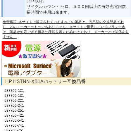
回路設計。
サイクルカウント:ゼロ、５００回以上の有効充電回数、
長時間で使用出来ます。
免責事項: 本サイトで販売されているすべての製品は、汎用型の交換部品であ
り、どのメーカーのものでもありません。当サイトで掲載しているブランド名
は、製品が対応できる機器の種類を示すためだけであり、メーカーとは関係あり
ません。
HP HSTNN-XB1Aバッテリー互換品番
587706-121
587706-131
587706-221
587706-241
587706-251
587706-421
587706-541
587706-741
587706-751