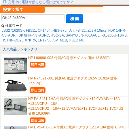
充電中に電話が熱くなる理由は何ですか？
検索ワード
LSS271620SF
,
FB511
,
CP1454
,
HB3-875mAh
,
FB421
,
Z52H 10pcs
,
FDK 14HR-
4/5FAUP
,
FDK 8HR-4/3FAUPC
,
RSC-BA
,
SANYO 5N-700AACL
,
PA5265U-1BRS
,
HSTNN-DB9J
,
07KRV
,
ER17/50
,
SPTM1B
,
HBLDT40
人気商品ランキングリ
HP L80890-003 付属AC電源アダプタ 価格 13,820円
HP N74821-001 付属AC電源アダプタ 19.5V 16.92A 価格
17,519円
HP PA-3451-1HA 付属AC電源アダプタ +12.0VMAIN==18A
+12.1VCPU==18A
+12.1VCPU2==18A+12.1VMAIN&+12.1VCPU&+12.1VCPU2
価格 10,639円
HP DPS-450-30A 付属AC電源アダプタ 12.1V 18A 価格 10,440