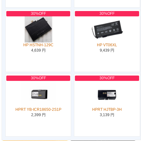
30%OFF
30%OFF
HP HSTNH-129C
HP VT06XL
4,639 円
9,439 円
30%OFF
30%OFF
HPRT YB-ICR18650-2S1P
HPRT HJTBP-3H
2,399 円
3,139 円