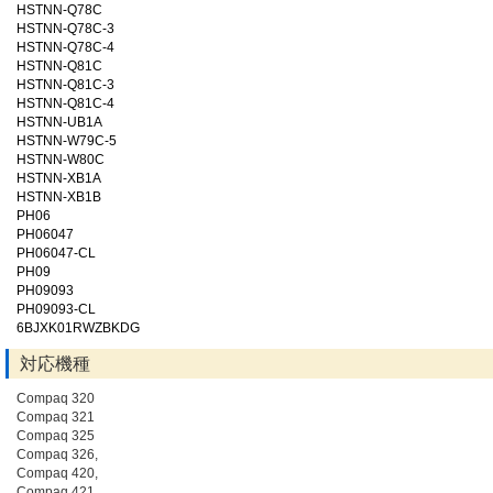
HSTNN-Q78C
HSTNN-Q78C-3
HSTNN-Q78C-4
HSTNN-Q81C
HSTNN-Q81C-3
HSTNN-Q81C-4
HSTNN-UB1A
HSTNN-W79C-5
HSTNN-W80C
HSTNN-XB1A
HSTNN-XB1B
PH06
PH06047
PH06047-CL
PH09
PH09093
PH09093-CL
6BJXK01RWZBKDG
対応機種
Compaq 320
Compaq 321
Compaq 325
Compaq 326,
Compaq 420,
Compaq 421,