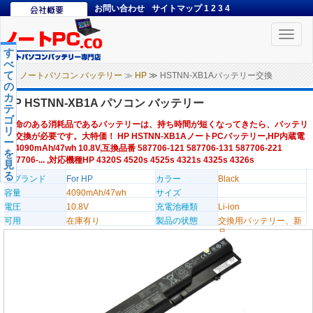
お問い合わせ
サイトマップ
1
2
3
4
Toggle
naviga
す
べ
て
ノートパソコン バッテリー
≫
HP
≫ HSTNN-XB1Aバッテリー交換
の
カ
HP HSTNN-XB1A パソコン バッテリー
テ
ゴ
寿命のある消耗品であるバッテリーは、持ち時間が短くなってきたら、バッテリ
リ
ー交換が必要です。大特価！ HP HSTNN-XB1AノートPCバッテリー,HP内蔵電
ー
池4090mAh/47wh 10.8V,互換品番 587706-121 587706-131 587706-221
を
587706-... ,対応機種HP 4320S 4520s 4525s 4321s 4325s 4326s
見
る
のブランド
For HP
カラー
Black
容量
4090mAh/47wh
サイズ
電圧
10.8V
充電池種類
Li-ion
可用
在庫有り
製品の状態
交換用バッテリー、新
品