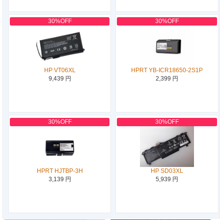
30%OFF
30%OFF
HP VT06XL
HPRT YB-ICR18650-2S1P
9,439 円
2,399 円
30%OFF
30%OFF
HPRT HJTBP-3H
HP SD03XL
3,139 円
5,939 円