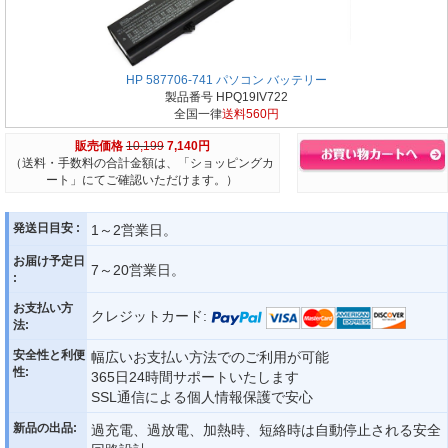
HP 587706-741 パソコン バッテリー
製品番号 HPQ19IV722
全国一律
送料560円
販売価格
10,199
7,140円
（送料・手数料の合計金額は、「ショッピングカ
ート」にてご確認いただけます。）
発送日目安 :
1～2営業日。
お届け予定日
7～20営業日。
:
お支払い方
クレジットカード:
法:
安全性と利便
幅広いお支払い方法でのご利用が可能
性:
365日24時間サポートいたします
SSL通信による個人情報保護で安心
新品の出品:
過充電、過放電、加熱時、短絡時は自動停止される安全