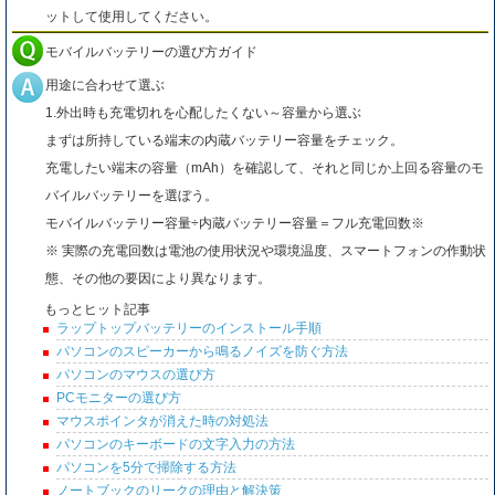
ットして使用してください。
モバイルバッテリーの選び方ガイド
用途に合わせて選ぶ
1.外出時も充電切れを心配したくない～容量から選ぶ
まずは所持している端末の内蔵バッテリー容量をチェック。
充電したい端末の容量（mAh）を確認して、それと同じか上回る容量のモ
バイルバッテリーを選ぼう。
モバイルバッテリー容量÷内蔵バッテリー容量＝フル充電回数※
※ 実際の充電回数は電池の使用状況や環境温度、スマートフォンの作動状
態、その他の要因により異なります。
もっとヒット記事
ラップトップバッテリーのインストール手順
パソコンのスピーカーから鳴るノイズを防ぐ方法
パソコンのマウスの選び方
PCモニターの選び方
マウスポインタが消えた時の対処法
パソコンのキーボードの文字入力の方法
パソコンを5分で掃除する方法
ノートブックのリークの理由と解決策