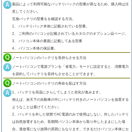
製品によって利用可能なバッテリパックの型番が異なるため、購入時は注
意してください。
互換バッテリの型番をを確認する方法。
1、 バッテリパック本体に記載されている型番。
2、 ご利用のパソコンが記載されているカタログのオプション品ページ。
3、 パソコン本体の裏面に記載してある型番
4、 パソコン本体の保証書。
ノートパソコンのバッテリを長持ちさせる方法
ノートパソコンで電源プランを「省電力」モードに設定すると、消費電力
を節約してバッテリを長持ちさせることができます。
ノートパソコンのバッテリの寿命を延ばす方法
1、バッテリを高温にさらしてしまうと劣化が進みます。
例えば、炎天下の自動車の中にバッテリ付きのノートパソコンを放置する
ようなことは避けてください。
2、バッテリを外した状態でAC電源のみで使用はしない。外したバッテリ
は自然放電するため、長期間パソコン本体から取り外したままにした場
合、過放電になり故障の原因にもなります。できるだけパソコン本体にセ