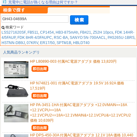
充電中に電話が熱くなる理由は何ですか？
検索ワード
LSS271620SF
,
FB511
,
CP1454
,
HB3-875mAh
,
FB421
,
Z52H 10pcs
,
FDK 14HR-
4/5FAUP
,
FDK 8HR-4/3FAUPC
,
RSC-BA
,
SANYO 5N-700AACL
,
PA5265U-1BRS
,
HSTNN-DB9J
,
07KRV
,
ER17/50
,
SPTM1B
,
HBLDT40
人気商品ランキングリ
HP L80890-003 付属AC電源アダプタ 価格 13,820円
HP N74821-001 付属AC電源アダプタ 19.5V 16.92A 価格
17,519円
HP PA-3451-1HA 付属AC電源アダプタ +12.0VMAIN==18A
+12.1VCPU==18A
+12.1VCPU2==18A+12.1VMAIN&+12.1VCPU&+12.1VCPU2
価格 10,639円
HP DPS-450-30A 付属AC電源アダプタ 12.1V 18A 価格 10,440