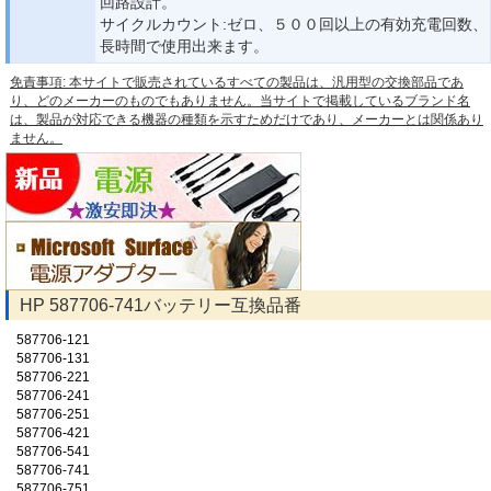
回路設計。
サイクルカウント:ゼロ、５００回以上の有効充電回数、
長時間で使用出来ます。
免責事項: 本サイトで販売されているすべての製品は、汎用型の交換部品であ
り、どのメーカーのものでもありません。当サイトで掲載しているブランド名
は、製品が対応できる機器の種類を示すためだけであり、メーカーとは関係あり
ません。
HP 587706-741バッテリー互換品番
587706-121
587706-131
587706-221
587706-241
587706-251
587706-421
587706-541
587706-741
587706-751