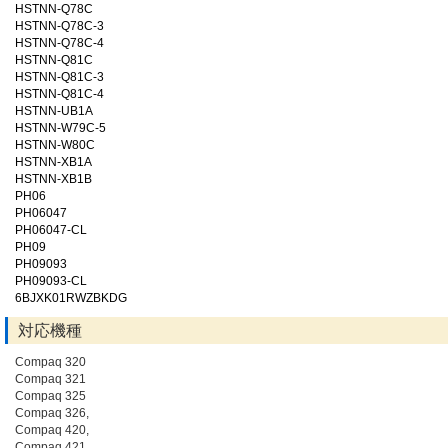
HSTNN-Q78C
HSTNN-Q78C-3
HSTNN-Q78C-4
HSTNN-Q81C
HSTNN-Q81C-3
HSTNN-Q81C-4
HSTNN-UB1A
HSTNN-W79C-5
HSTNN-W80C
HSTNN-XB1A
HSTNN-XB1B
PH06
PH06047
PH06047-CL
PH09
PH09093
PH09093-CL
6BJXK01RWZBKDG
対応機種
Compaq 320
Compaq 321
Compaq 325
Compaq 326,
Compaq 420,
Compaq 421,