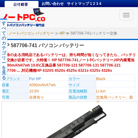
お問い合わせ
サイトマップ
1
2
3
4
Toggle
naviga
す
べ
て
ノートパソコン バッテリー
≫
HP
≫ 587706-741バッテリー交換
の
カ
HP 587706-741 パソコン バッテリー
テ
ゴ
寿命のある消耗品であるバッテリーは、持ち時間が短くなってきたら、バッテリ
リ
ー交換が必要です。大特価！ HP 587706-741ノートPCバッテリー,HP内蔵電池
ー
4090mAh/47wh 10.8V,互換品番 587706-121 587706-131 587706-221
を
587706-... ,対応機種HP 4320S 4520s 4525s 4321s 4325s 4326s
見
る
のブランド
For HP
カラー
Black
容量
4090mAh/47wh
サイズ
電圧
10.8V
充電池種類
Li-ion
可用
在庫有り
製品の状態
交換用バッテリー、新
品