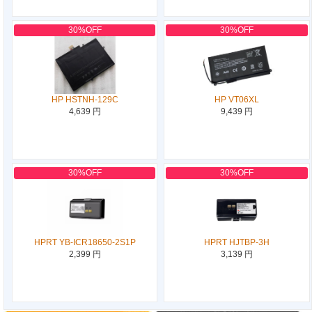
30%OFF
30%OFF
HP HSTNH-129C
HP VT06XL
4,639 円
9,439 円
30%OFF
30%OFF
HPRT YB-ICR18650-2S1P
HPRT HJTBP-3H
2,399 円
3,139 円