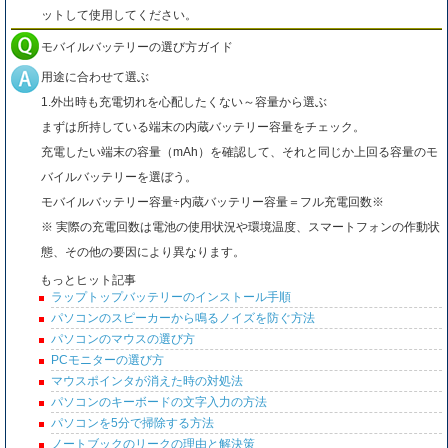
ットして使用してください。
モバイルバッテリーの選び方ガイド
用途に合わせて選ぶ
1.外出時も充電切れを心配したくない～容量から選ぶ
まずは所持している端末の内蔵バッテリー容量をチェック。
充電したい端末の容量（mAh）を確認して、それと同じか上回る容量のモ
バイルバッテリーを選ぼう。
モバイルバッテリー容量÷内蔵バッテリー容量＝フル充電回数※
※ 実際の充電回数は電池の使用状況や環境温度、スマートフォンの作動状
態、その他の要因により異なります。
もっとヒット記事
ラップトップバッテリーのインストール手順
パソコンのスピーカーから鳴るノイズを防ぐ方法
パソコンのマウスの選び方
PCモニターの選び方
マウスポインタが消えた時の対処法
パソコンのキーボードの文字入力の方法
パソコンを5分で掃除する方法
ノートブックのリークの理由と解決策