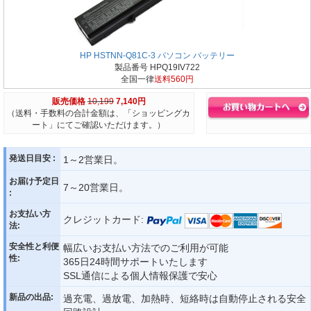
HP HSTNN-Q81C-3 パソコン バッテリー
製品番号 HPQ19IV722
全国一律
送料560円
販売価格
10,199
7,140円
（送料・手数料の合計金額は、「ショッピングカ
ート」にてご確認いただけます。）
発送日目安 :
1～2営業日。
お届け予定日
7～20営業日。
:
お支払い方
クレジットカード:
法:
安全性と利便
幅広いお支払い方法でのご利用が可能
性:
365日24時間サポートいたします
SSL通信による個人情報保護で安心
新品の出品:
過充電、過放電、加熱時、短絡時は自動停止される安全