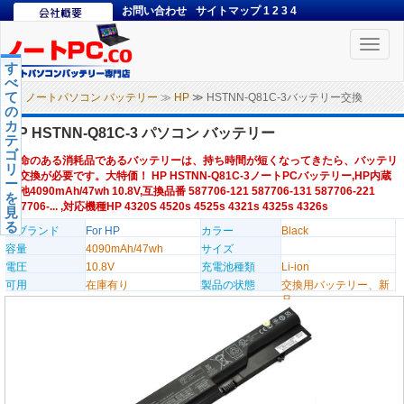
お問い合わせ
サイトマップ
1
2
3
4
Toggle
naviga
す
べ
て
ノートパソコン バッテリー
≫
HP
≫ HSTNN-Q81C-3バッテリー交換
の
カ
HP HSTNN-Q81C-3 パソコン バッテリー
テ
ゴ
寿命のある消耗品であるバッテリーは、持ち時間が短くなってきたら、バッテリ
リ
ー交換が必要です。大特価！ HP HSTNN-Q81C-3ノートPCバッテリー,HP内蔵
ー
電池4090mAh/47wh 10.8V,互換品番 587706-121 587706-131 587706-221
を
587706-... ,対応機種HP 4320S 4520s 4525s 4321s 4325s 4326s
見
る
のブランド
For HP
カラー
Black
容量
4090mAh/47wh
サイズ
電圧
10.8V
充電池種類
Li-ion
可用
在庫有り
製品の状態
交換用バッテリー、新
品