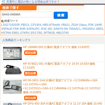
充電中に電話が熱くなる理由は何ですか？
検索ワード
LSS271620SF
,
FB511
,
CP1454
,
HB3-875mAh
,
FB421
,
Z52H 10pcs
,
FDK 14HR-
4/5FAUP
,
FDK 8HR-4/3FAUPC
,
RSC-BA
,
SANYO 5N-700AACL
,
PA5265U-1BRS
,
HSTNN-DB9J
,
07KRV
,
ER17/50
,
SPTM1B
,
HBLDT40
人気商品ランキングリ
HP L80890-003 付属AC電源アダプタ 価格 13,820円
HP N74821-001 付属AC電源アダプタ 19.5V 16.92A 価格
17,519円
HP PA-3451-1HA 付属AC電源アダプタ +12.0VMAIN==18A
+12.1VCPU==18A
+12.1VCPU2==18A+12.1VMAIN&+12.1VCPU&+12.1VCPU2
価格 10,639円
HP DPS-450-30A 付属AC電源アダプタ 12.1V 18A 価格 10,440