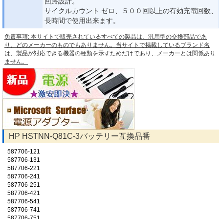
回路設計。
サイクルカウント:ゼロ、５００回以上の有効充電回数、
長時間で使用出来ます。
免責事項: 本サイトで販売されているすべての製品は、汎用型の交換部品であ
り、どのメーカーのものでもありません。当サイトで掲載しているブランド名
は、製品が対応できる機器の種類を示すためだけであり、メーカーとは関係あり
ません。
HP HSTNN-Q81C-3バッテリー互換品番
587706-121
587706-131
587706-221
587706-241
587706-251
587706-421
587706-541
587706-741
587706-751