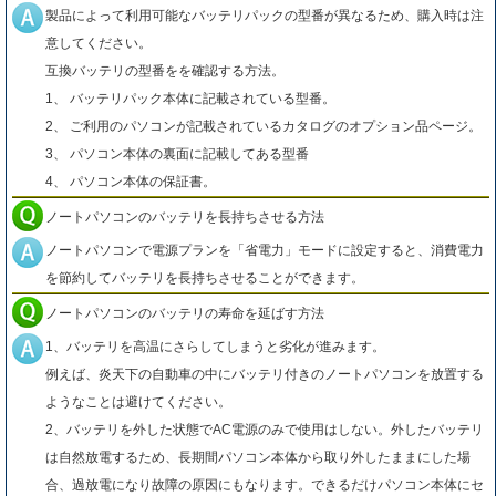
製品によって利用可能なバッテリパックの型番が異なるため、購入時は注
意してください。
互換バッテリの型番をを確認する方法。
1、 バッテリパック本体に記載されている型番。
2、 ご利用のパソコンが記載されているカタログのオプション品ページ。
3、 パソコン本体の裏面に記載してある型番
4、 パソコン本体の保証書。
ノートパソコンのバッテリを長持ちさせる方法
ノートパソコンで電源プランを「省電力」モードに設定すると、消費電力
を節約してバッテリを長持ちさせることができます。
ノートパソコンのバッテリの寿命を延ばす方法
1、バッテリを高温にさらしてしまうと劣化が進みます。
例えば、炎天下の自動車の中にバッテリ付きのノートパソコンを放置する
ようなことは避けてください。
2、バッテリを外した状態でAC電源のみで使用はしない。外したバッテリ
は自然放電するため、長期間パソコン本体から取り外したままにした場
合、過放電になり故障の原因にもなります。できるだけパソコン本体にセ