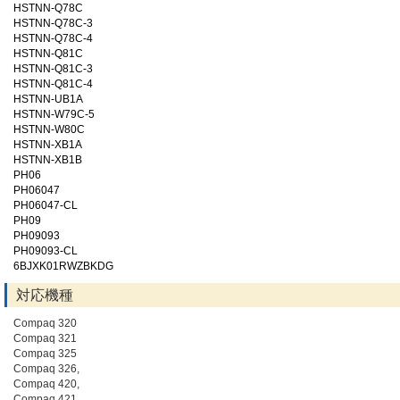
HSTNN-Q78C
HSTNN-Q78C-3
HSTNN-Q78C-4
HSTNN-Q81C
HSTNN-Q81C-3
HSTNN-Q81C-4
HSTNN-UB1A
HSTNN-W79C-5
HSTNN-W80C
HSTNN-XB1A
HSTNN-XB1B
PH06
PH06047
PH06047-CL
PH09
PH09093
PH09093-CL
6BJXK01RWZBKDG
対応機種
Compaq 320
Compaq 321
Compaq 325
Compaq 326,
Compaq 420,
Compaq 421,