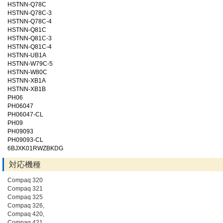
HSTNN-Q78C
HSTNN-Q78C-3
HSTNN-Q78C-4
HSTNN-Q81C
HSTNN-Q81C-3
HSTNN-Q81C-4
HSTNN-UB1A
HSTNN-W79C-5
HSTNN-W80C
HSTNN-XB1A
HSTNN-XB1B
PH06
PH06047
PH06047-CL
PH09
PH09093
PH09093-CL
6BJXK01RWZBKDG
対応機種
Compaq 320
Compaq 321
Compaq 325
Compaq 326,
Compaq 420,
Compaq 421,