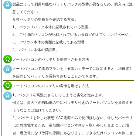
製品によって利用可能なバッテリパックの型番が異なるため、購入時は注
意してください。
互換バッテリの型番をを確認する方法。
1、 バッテリパック本体に記載されている型番。
2、 ご利用のパソコンが記載されているカタログのオプション品ページ。
3、 パソコン本体の裏面に記載してある型番
4、 パソコン本体の保証書。
ノートパソコンのバッテリを長持ちさせる方法
ノートパソコンで電源プランを「省電力」モードに設定すると、消費電力
を節約してバッテリを長持ちさせることができます。
ノートパソコンのバッテリの寿命を延ばす方法
1、バッテリを高温にさらしてしまうと劣化が進みます。
例えば、炎天下の自動車の中にバッテリ付きのノートパソコンを放置する
ようなことは避けてください。
2、バッテリを外した状態でAC電源のみで使用はしない。外したバッテリ
は自然放電するため、長期間パソコン本体から取り外したままにした場
合、過放電になり故障の原因にもなります。できるだけパソコン本体にセ