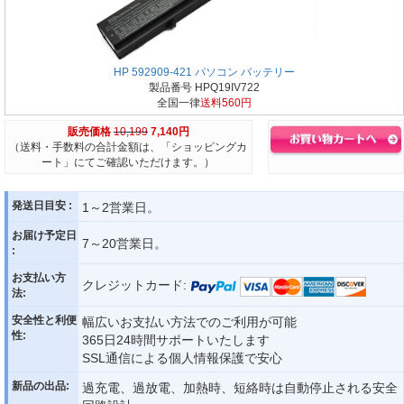
HP 592909-421 パソコン バッテリー
製品番号 HPQ19IV722
全国一律
送料560円
販売価格
10,199
7,140円
（送料・手数料の合計金額は、「ショッピングカ
ート」にてご確認いただけます。）
発送日目安 :
1～2営業日。
お届け予定日
7～20営業日。
:
お支払い方
クレジットカード:
法:
安全性と利便
幅広いお支払い方法でのご利用が可能
性:
365日24時間サポートいたします
SSL通信による個人情報保護で安心
新品の出品:
過充電、過放電、加熱時、短絡時は自動停止される安全