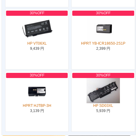
30%OFF
30%OFF
HP VT06XL
HPRT YB-ICR18650-2S1P
9,439 円
2,399 円
30%OFF
30%OFF
HPRT HJTBP-3H
HP SD03XL
3,139 円
5,939 円