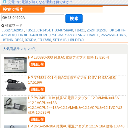
充電中に電話が熱くなる理由は何ですか？
検索ワード
LSS271620SF
,
FB511
,
CP1454
,
HB3-875mAh
,
FB421
,
Z52H 10pcs
,
FDK 14HR-
4/5FAUP
,
FDK 8HR-4/3FAUPC
,
RSC-BA
,
SANYO 5N-700AACL
,
PA5265U-1BRS
,
HSTNN-DB9J
,
07KRV
,
ER17/50
,
SPTM1B
,
HBLDT40
人気商品ランキングリ
HP L80890-003 付属AC電源アダプタ 価格 13,820円
HP N74821-001 付属AC電源アダプタ 19.5V 16.92A 価格
17,519円
HP PA-3451-1HA 付属AC電源アダプタ +12.0VMAIN==18A
+12.1VCPU==18A
+12.1VCPU2==18A+12.1VMAIN&+12.1VCPU&+12.1VCPU2
価格 10,639円
HP DPS-450-30A 付属AC電源アダプタ 12.1V 18A 価格 10,440