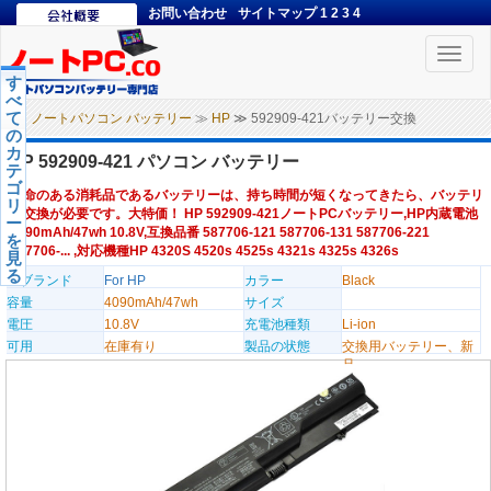
お問い合わせ
サイトマップ
1
2
3
4
Toggle
naviga
す
べ
て
ノートパソコン バッテリー
≫
HP
≫ 592909-421バッテリー交換
の
カ
HP 592909-421 パソコン バッテリー
テ
ゴ
寿命のある消耗品であるバッテリーは、持ち時間が短くなってきたら、バッテリ
リ
ー交換が必要です。大特価！ HP 592909-421ノートPCバッテリー,HP内蔵電池
ー
4090mAh/47wh 10.8V,互換品番 587706-121 587706-131 587706-221
を
587706-... ,対応機種HP 4320S 4520s 4525s 4321s 4325s 4326s
見
る
のブランド
For HP
カラー
Black
容量
4090mAh/47wh
サイズ
電圧
10.8V
充電池種類
Li-ion
可用
在庫有り
製品の状態
交換用バッテリー、新
品