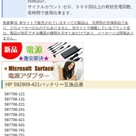
回路設計。
サイクルカウント:ゼロ、５００回以上の有効充電回数、
長時間で使用出来ます。
免責事項: 本サイトで販売されているすべての製品は、汎用型の交換部品であ
り、どのメーカーのものでもありません。当サイトで掲載しているブランド名
は、製品が対応できる機器の種類を示すためだけであり、メーカーとは関係あり
ません。
HP 592909-421バッテリー互換品番
587706-121
587706-131
587706-221
587706-241
587706-251
587706-421
587706-541
587706-741
587706-751