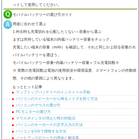
ットして使用してください。
モバイルバッテリーの選び方ガイド
用途に合わせて選ぶ
1.外出時も充電切れを心配したくない～容量から選ぶ
まずは所持している端末の内蔵バッテリー容量をチェック。
充電したい端末の容量（mAh）を確認して、それと同じか上回る容量のモ
バイルバッテリーを選ぼう。
モバイルバッテリー容量÷内蔵バッテリー容量＝フル充電回数※
※ 実際の充電回数は電池の使用状況や環境温度、スマートフォンの作動状
態、その他の要因により異なります。
もっとヒット記事
ラップトップバッテリーのインストール手順
パソコンのスピーカーから鳴るノイズを防ぐ方法
パソコンのマウスの選び方
PCモニターの選び方
マウスポインタが消えた時の対処法
パソコンのキーボードの文字入力の方法
パソコンを5分で掃除する方法
ノートブックのリークの理由と解決策