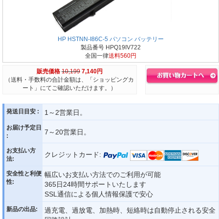
HP HSTNN-I86C-5 パソコン バッテリー
製品番号 HPQ19IV722
全国一律
送料560円
販売価格
10,199
7,140円
（送料・手数料の合計金額は、「ショッピングカ
ート」にてご確認いただけます。）
発送日目安 :
1～2営業日。
お届け予定日
7～20営業日。
:
お支払い方
クレジットカード:
法:
安全性と利便
幅広いお支払い方法でのご利用が可能
性:
365日24時間サポートいたします
SSL通信による個人情報保護で安心
新品の出品:
過充電、過放電、加熱時、短絡時は自動停止される安全