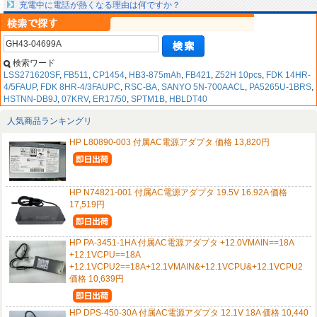
充電中に電話が熱くなる理由は何ですか？
検索ワード
LSS271620SF
,
FB511
,
CP1454
,
HB3-875mAh
,
FB421
,
Z52H 10pcs
,
FDK 14HR-
4/5FAUP
,
FDK 8HR-4/3FAUPC
,
RSC-BA
,
SANYO 5N-700AACL
,
PA5265U-1BRS
,
HSTNN-DB9J
,
07KRV
,
ER17/50
,
SPTM1B
,
HBLDT40
人気商品ランキングリ
HP L80890-003 付属AC電源アダプタ 価格 13,820円
HP N74821-001 付属AC電源アダプタ 19.5V 16.92A 価格
17,519円
HP PA-3451-1HA 付属AC電源アダプタ +12.0VMAIN==18A
+12.1VCPU==18A
+12.1VCPU2==18A+12.1VMAIN&+12.1VCPU&+12.1VCPU2
価格 10,639円
HP DPS-450-30A 付属AC電源アダプタ 12.1V 18A 価格 10,440