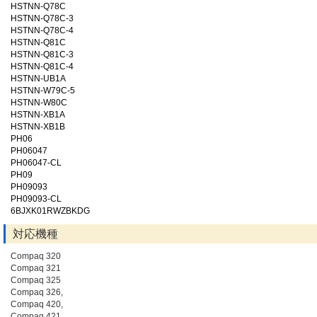
HSTNN-Q78C
HSTNN-Q78C-3
HSTNN-Q78C-4
HSTNN-Q81C
HSTNN-Q81C-3
HSTNN-Q81C-4
HSTNN-UB1A
HSTNN-W79C-5
HSTNN-W80C
HSTNN-XB1A
HSTNN-XB1B
PH06
PH06047
PH06047-CL
PH09
PH09093
PH09093-CL
6BJXK01RWZBKDG
対応機種
Compaq 320
Compaq 321
Compaq 325
Compaq 326,
Compaq 420,
Compaq 421,