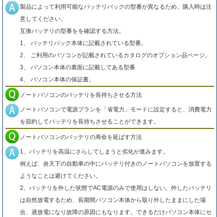
製品によって利用可能なバッテリパックの型番が異なるため、購入時は注
意してください。
互換バッテリの型番をを確認する方法。
1、 バッテリパック本体に記載されている型番。
2、 ご利用のパソコンが記載されているカタログのオプション品ページ。
3、 パソコン本体の裏面に記載してある型番
4、 パソコン本体の保証書。
ノートパソコンのバッテリを長持ちさせる方法
ノートパソコンで電源プランを「省電力」モードに設定すると、消費電力
を節約してバッテリを長持ちさせることができます。
ノートパソコンのバッテリの寿命を延ばす方法
1、バッテリを高温にさらしてしまうと劣化が進みます。
例えば、炎天下の自動車の中にバッテリ付きのノートパソコンを放置する
ようなことは避けてください。
2、バッテリを外した状態でAC電源のみで使用はしない。外したバッテリ
は自然放電するため、長期間パソコン本体から取り外したままにした場
合、過放電になり故障の原因にもなります。できるだけパソコン本体にセ