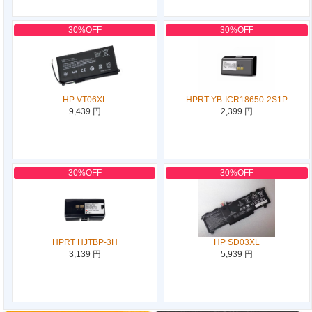
30%OFF
30%OFF
HP VT06XL
HPRT YB-ICR18650-2S1P
9,439 円
2,399 円
30%OFF
30%OFF
HPRT HJTBP-3H
HP SD03XL
3,139 円
5,939 円