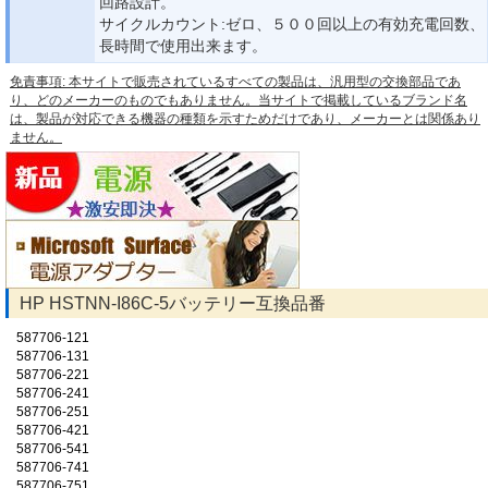
回路設計。
サイクルカウント:ゼロ、５００回以上の有効充電回数、
長時間で使用出来ます。
免責事項: 本サイトで販売されているすべての製品は、汎用型の交換部品であ
り、どのメーカーのものでもありません。当サイトで掲載しているブランド名
は、製品が対応できる機器の種類を示すためだけであり、メーカーとは関係あり
ません。
HP HSTNN-I86C-5バッテリー互換品番
587706-121
587706-131
587706-221
587706-241
587706-251
587706-421
587706-541
587706-741
587706-751