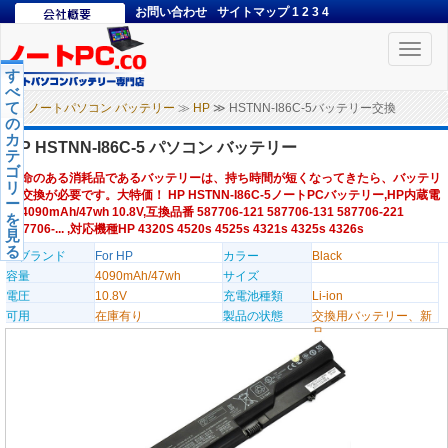
お問い合わせ
サイトマップ
1
2
3
4
Toggle
naviga
す
べ
て
ノートパソコン バッテリー
≫
HP
≫ HSTNN-I86C-5バッテリー交換
の
カ
HP HSTNN-I86C-5 パソコン バッテリー
テ
ゴ
寿命のある消耗品であるバッテリーは、持ち時間が短くなってきたら、バッテリ
リ
ー交換が必要です。大特価！ HP HSTNN-I86C-5ノートPCバッテリー,HP内蔵電
ー
池4090mAh/47wh 10.8V,互換品番 587706-121 587706-131 587706-221
を
587706-... ,対応機種HP 4320S 4520s 4525s 4321s 4325s 4326s
見
る
のブランド
For HP
カラー
Black
容量
4090mAh/47wh
サイズ
電圧
10.8V
充電池種類
Li-ion
可用
在庫有り
製品の状態
交換用バッテリー、新
品