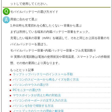
ットして使用してください。
モバイルバッテリーの選び方ガイド
用途に合わせて選ぶ
1.外出時も充電切れを心配したくない～容量から選ぶ
まずは所持している端末の内蔵バッテリー容量をチェック。
充電したい端末の容量（mAh）を確認して、それと同じか上回る容量のモ
バイルバッテリーを選ぼう。
モバイルバッテリー容量÷内蔵バッテリー容量＝フル充電回数※
※ 実際の充電回数は電池の使用状況や環境温度、スマートフォンの作動状
態、その他の要因により異なります。
もっとヒット記事
ラップトップバッテリーのインストール手順
パソコンのスピーカーから鳴るノイズを防ぐ方法
パソコンのマウスの選び方
PCモニターの選び方
マウスポインタが消えた時の対処法
パソコンのキーボードの文字入力の方法
パソコンを5分で掃除する方法
ノートブックのリークの理由と解決策