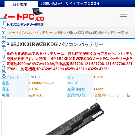
お問い合わせ
サイトマップ
1
2
3
4
Toggle
naviga
す
べ
て
ノートパソコン バッテリー
≫
HP
≫ 6BJXK01RWZBKDGバッテリー交換
の
カ
HP 6BJXK01RWZBKDG パソコン バッテリー
テ
ゴ
寿命のある消耗品であるバッテリーは、持ち時間が短くなってきたら、バッテリ
リ
ー交換が必要です。大特価！ HP 6BJXK01RWZBKDGノートPCバッテリー,HP
ー
内蔵電池4090mAh/47wh 10.8V,互換品番 587706-121 587706-131 587706-221
を
587706-... ,対応機種HP 4320S 4520s 4525s 4321s 4325s 4326s
見
る
のブランド
For HP
カラー
Black
容量
4090mAh/47wh
サイズ
電圧
10.8V
充電池種類
Li-ion
可用
在庫有り
製品の状態
交換用バッテリー、新
品