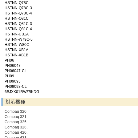
HSTNN-Q78C
HSTNN-Q78C-3
HSTNN-Q78C-4
HSTNN-Q81C
HSTNN-Q81C-3
HSTNN-Q81C-4
HSTNN-UB1A
HSTNN-W79C-5
HSTNN-W80C
HSTNN-XB1A
HSTNN-XB1B
PH06
PH06047
PH06047-CL
PH09
PH09093
PH09093-CL
6BJXK01RWZBKDG
対応機種
Compaq 320
Compaq 321
Compaq 325
Compaq 326,
Compaq 420,
Compaq 421,