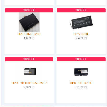
30%OFF
30%OFF
HP HSTNH-129C
HP VT06XL
4,639 円
9,439 円
30%OFF
30%OFF
HPRT YB-ICR18650-2S1P
HPRT HJTBP-3H
2,399 円
3,139 円