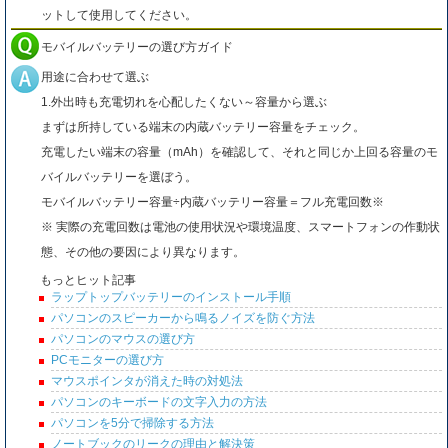
ットして使用してください。
モバイルバッテリーの選び方ガイド
用途に合わせて選ぶ
1.外出時も充電切れを心配したくない～容量から選ぶ
まずは所持している端末の内蔵バッテリー容量をチェック。
充電したい端末の容量（mAh）を確認して、それと同じか上回る容量のモ
バイルバッテリーを選ぼう。
モバイルバッテリー容量÷内蔵バッテリー容量＝フル充電回数※
※ 実際の充電回数は電池の使用状況や環境温度、スマートフォンの作動状
態、その他の要因により異なります。
もっとヒット記事
ラップトップバッテリーのインストール手順
パソコンのスピーカーから鳴るノイズを防ぐ方法
パソコンのマウスの選び方
PCモニターの選び方
マウスポインタが消えた時の対処法
パソコンのキーボードの文字入力の方法
パソコンを5分で掃除する方法
ノートブックのリークの理由と解決策