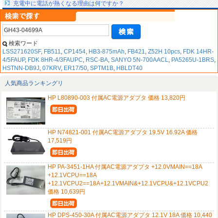
充電中に電話が熱くなる理由は何ですか？
検索ワード
LSS271620SF
,
FB511
,
CP1454
,
HB3-875mAh
,
FB421
,
Z52H 10pcs
,
FDK 14HR-
4/5FAUP
,
FDK 8HR-4/3FAUPC
,
RSC-BA
,
SANYO 5N-700AACL
,
PA5265U-1BRS
,
HSTNN-DB9J
,
07KRV
,
ER17/50
,
SPTM1B
,
HBLDT40
人気商品ランキングリ
HP L80890-003 付属AC電源アダプタ 価格 13,820円
HP N74821-001 付属AC電源アダプタ 19.5V 16.92A 価格
17,519円
HP PA-3451-1HA 付属AC電源アダプタ +12.0VMAIN==18A
+12.1VCPU==18A
+12.1VCPU2==18A+12.1VMAIN&+12.1VCPU&+12.1VCPU2
価格 10,639円
HP DPS-450-30A 付属AC電源アダプタ 12.1V 18A 価格 10,440