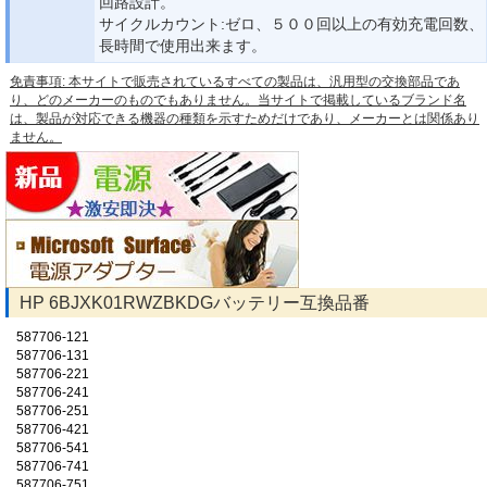
回路設計。
サイクルカウント:ゼロ、５００回以上の有効充電回数、
長時間で使用出来ます。
免責事項: 本サイトで販売されているすべての製品は、汎用型の交換部品であ
り、どのメーカーのものでもありません。当サイトで掲載しているブランド名
は、製品が対応できる機器の種類を示すためだけであり、メーカーとは関係あり
ません。
HP 6BJXK01RWZBKDGバッテリー互換品番
587706-121
587706-131
587706-221
587706-241
587706-251
587706-421
587706-541
587706-741
587706-751