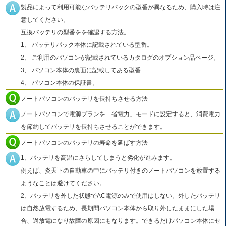
製品によって利用可能なバッテリパックの型番が異なるため、購入時は注
意してください。
互換バッテリの型番をを確認する方法。
1、 バッテリパック本体に記載されている型番。
2、 ご利用のパソコンが記載されているカタログのオプション品ページ。
3、 パソコン本体の裏面に記載してある型番
4、 パソコン本体の保証書。
ノートパソコンのバッテリを長持ちさせる方法
ノートパソコンで電源プランを「省電力」モードに設定すると、消費電力
を節約してバッテリを長持ちさせることができます。
ノートパソコンのバッテリの寿命を延ばす方法
1、バッテリを高温にさらしてしまうと劣化が進みます。
例えば、炎天下の自動車の中にバッテリ付きのノートパソコンを放置する
ようなことは避けてください。
2、バッテリを外した状態でAC電源のみで使用はしない。外したバッテリ
は自然放電するため、長期間パソコン本体から取り外したままにした場
合、過放電になり故障の原因にもなります。できるだけパソコン本体にセ