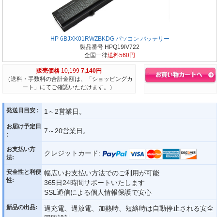
HP 6BJXK01RWZBKDG パソコン バッテリー
製品番号 HPQ19IV722
全国一律
送料560円
販売価格
10,199
7,140円
（送料・手数料の合計金額は、「ショッピングカ
ート」にてご確認いただけます。）
発送日目安 :
1～2営業日。
お届け予定日
7～20営業日。
:
お支払い方
クレジットカード:
法:
安全性と利便
幅広いお支払い方法でのご利用が可能
性:
365日24時間サポートいたします
SSL通信による個人情報保護で安心
新品の出品:
過充電、過放電、加熱時、短絡時は自動停止される安全