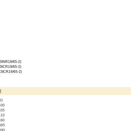
3INR19/65-2)
3ICR19/65-2)
3ICR19/65-2)
0
1
種
VO
400
405
410
480
485
490