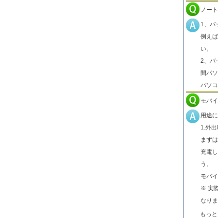
ノート
1、バ
例えば
い。
2、バ
間パソ
パソコ
モバイ
用途に
1.外
まずは
充電し
う。
モバイ
※ 実
なりま
もっと