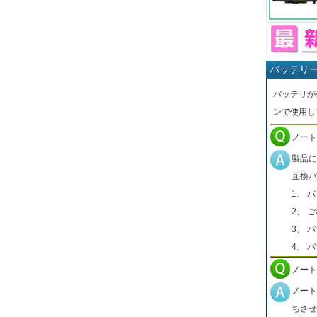
バッテリ
バッテリが
ンで使用し
ノート
製品に
互換バ
1、 
2、 
3、 
4、 
ノート
ノート
ちさせ