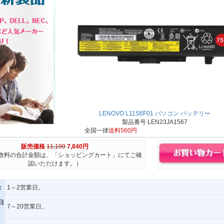
LENOVO L11S6F01 パソコン バッテリー
製品番号 LEN23JA1567
全国一律
送料560円
販売価格
11,199
7,840円
数料の合計金額は、「ショッピングカート」にてご確
認いただけます。）
:
1～2営業日。
日
7～20営業日。