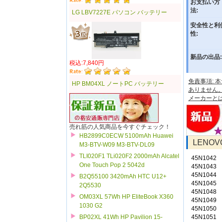
お支払い方
法:
LG LBV7227E パソコン バッテリー
安全性と利
性:
新品の出品:
税込:7,840円
免責事項:
HP BM04XL ノートPC バッテリー
ありません
メーカーと
売れ筋の人気商品を今すぐチェック！
HB2899C0ECW 5100mAh Huawei
LENO
M3-BTV-W09 M3-BTV-DL09
TLI020F1 TLi020F2 2000mAh Alcatel
45N1042
One Touch Pop 2 5042d
45N1043
45N1044
B2Q55100 3420mAh HTC U12+
45N1045
2Q5530
45N1048
OM03XL 57Wh HP EliteBook X360
45N1049
1030 G2
45N1050
45N1051
BP02XL 41Wh HP Pavilion 15-