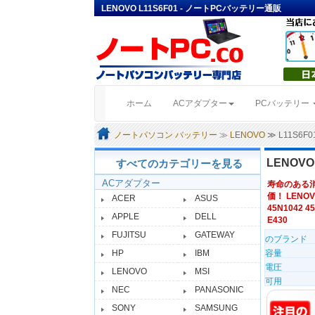
LENOVO L11S6F01 - ノートPCバッテリー通販
(current)
ホーム
ACアダプター
PCバッテリー
ノートパソコン バッテリー
≫
LENOVO
≫ L11S6
LENOVO
すべてのカテゴリーを見る
ACアダプター
寿命のある
価！ LENOV
ACER
ASUS
45N1042 4
APPLE
DELL
E430
FUJITSU
GATEWAY
のブランド
HP
IBM
容量
電圧
LENOVO
MSI
可用
NEC
PANASONIC
SONY
SAMSUNG