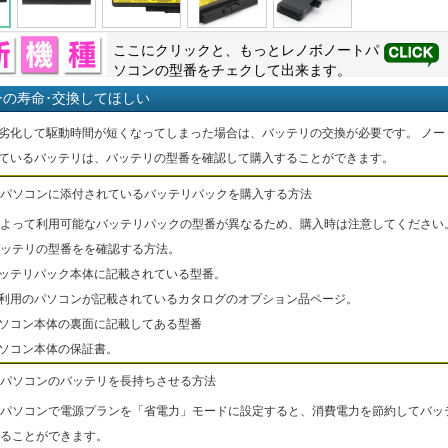
ここにクリックと、もっと
レノボ
ノートパ
ソコンの型番をチェクして出来ます。
ーの寿命･交換してほしい
劣化して駆動時間が短くなってしまった場合は、バッテリの交換が必要です。 ノー
ているバッテリは、バッテリの型番を確認して購入することができます。
パソコンに添付されているバッテリパックを購入する方法
よって利用可能なバッテリパックの型番が異なるため、購入時は注意してください
ッテリの型番をを確認する方法。
バッテリパック本体に記載されている型番。
ご利用のパソコンが記載されているカタログのオプション品ページ。
パソコン本体の裏面に記載してある型番
パソコン本体の保証書。
パソコンのバッテリを長持ちさせる方法
パソコンで電源プランを「省電力」モードに設定すると、消費電力を節約してバッ
ることができます。