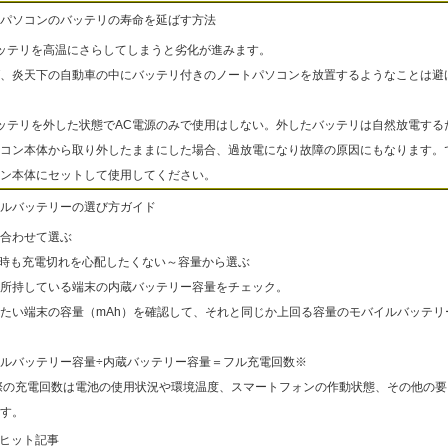
パソコンのバッテリの寿命を延ばす方法
ッテリを高温にさらしてしまうと劣化が進みます。
、炎天下の自動車の中にバッテリ付きのノートパソコンを放置するようなことは避
ッテリを外した状態でAC電源のみで使用はしない。外したバッテリは自然放電する
コン本体から取り外したままにした場合、過放電になり故障の原因にもなります。
ン本体にセットして使用してください。
ルバッテリーの選び方ガイド
合わせて選ぶ
出時も充電切れを心配したくない～容量から選ぶ
所持している端末の内蔵バッテリー容量をチェック。
たい端末の容量（mAh）を確認して、それと同じか上回る容量のモバイルバッテリ
ルバッテリー容量÷内蔵バッテリー容量＝フル充電回数※
際の充電回数は電池の使用状況や環境温度、スマートフォンの作動状態、その他の要
す。
ヒット記事