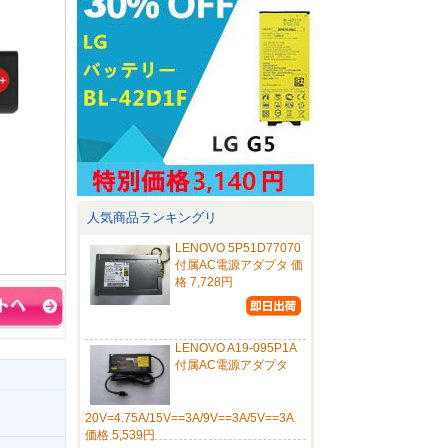
人気商品ランキングリ
LENOVO 5P51D77070
付属AC電源アダプタ 価
格 7,728円
LENOVO A19-095P1A
付属AC電源アダプタ
20V=4.75A/15V==3A/9V==3A/5V==3A
価格 5,539円