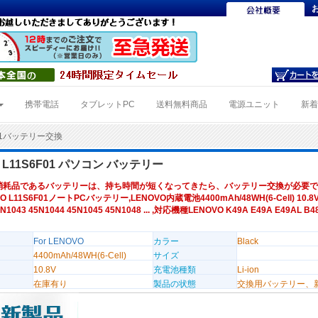
携帯電話
タブレットPC
送料無料商品
電源ユニット
新
F01バッテリー交換
 L11S6F01 パソコン バッテリー
消耗品であるバッテリーは、持ち時間が短くなってきたら、バッテリー交換が必要で
O L11S6F01ノートPCバッテリー,LENOVO内蔵電池4400mAh/48WH(6-Cell) 10.
5N1043 45N1044 45N1045 45N1048 ... ,対応機種LENOVO K49A E49A E49AL B4
For LENOVO
カラー
Black
4400mAh/48WH(6-Cell)
サイズ
10.8V
充電池種類
Li-ion
在庫有り
製品の状態
交換用バッテリー、