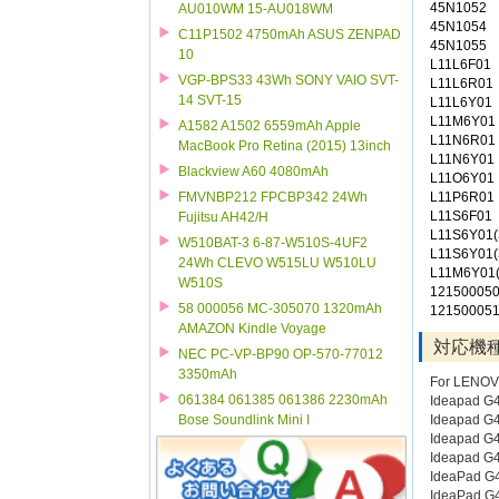
45N1052
AU010WM 15-AU018WM
45N1054
C11P1502 4750mAh ASUS ZENPAD
45N1055
10
L11L6F01
VGP-BPS33 43Wh SONY VAIO SVT-
L11L6R01
14 SVT-15
L11L6Y01
L11M6Y01
A1582 A1502 6559mAh Apple
L11N6R01
MacBook Pro Retina (2015) 13inch
L11N6Y01
Blackview A60 4080mAh
L11O6Y01
L11P6R01
FMVNBP212 FPCBP342 24Wh
L11S6F01
Fujitsu AH42/H
L11S6Y01(
W510BAT-3 6-87-W510S-4UF2
L11S6Y01(
24Wh CLEVO W515LU W510LU
L11M6Y01(
W510S
12150005
58 000056 MC-305070 1320mAh
12150005
AMAZON Kindle Voyage
対応機
NEC PC-VP-BP90 OP-570-77012
3350mAh
For LENO
061384 061385 061386 2230mAh
Ideapad G
Ideapad G
Bose Soundlink Mini I
Ideapad G
Ideapad G
IdeaPad G
IdeaPad G