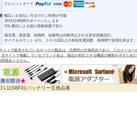
クレジットカード:
便
幅広いお支払い方法でのご利用が可能
365日24時間サポートいたします
SSL通信による個人情報保護で安心
過充電、過放電、加熱時、短絡時は自動停止される安全回路設計。
サイクルカウント:ゼロ、５００回以上の有効充電回数、長時間で使用出来ます
 本サイトで販売されているすべての製品は、汎用型の交換部品であり、どのメーカー
。当サイトで掲載しているブランド名は、製品が対応できる機器の種類を示すためだ
は関係ありません。
VO L11S6F01バッテリー互換品番