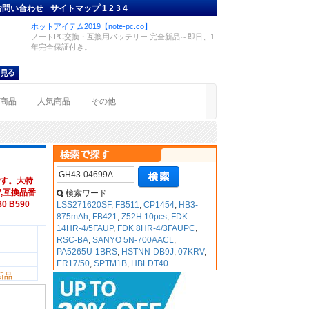
お問い合わせ
サイトマップ
1
2
3
4
ホットアイテム2019【note-pc.co】
ノートPC交換・互換用バッテリー 完全新品～即日、1
年完全保証付き。
着商品
人気商品
その他
す。大特
8V,互換品番
検索ワード
80 B590
LSS271620SF
,
FB511
,
CP1454
,
HB3-
875mAh
,
FB421
,
Z52H 10pcs
,
FDK
14HR-4/5FAUP
,
FDK 8HR-4/3FAUPC
,
RSC-BA
,
SANYO 5N-700AACL
,
PA5265U-1BRS
,
HSTNN-DB9J
,
07KRV
,
ER17/50
,
SPTM1B
,
HBLDT40
新品