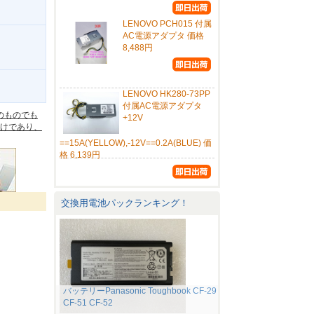
LENOVO PCH015 付属
AC電源アダプタ 価格
8,488円
。
LENOVO HK280-73PP
付属AC電源アダプタ
のものでも
+12V
けであり、
==15A(YELLOW),-12V==0.2A(BLUE) 価
格 6,139円
交換用電池パックランキング！
バッテリーPanasonic Toughbook CF-29
CF-51 CF-52