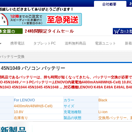
携帯電話
タブレットPC
送料無料商品
電源ユニット
新
49バッテリー交換
O 45N1049 パソコン バッテリー
消耗品であるバッテリーは、持ち時間が短くなってきたら、バッテリー交換が必要で
O 45N1049ノートPCバッテリー,LENOVO内蔵電池4400mAh/48WH(6-Cell) 10.8
5N1043 45N1044 45N1045 45N1048 ... ,対応機種LENOVO K49A E49A E49AL B4
For LENOVO
カラー
Black
4400mAh/48WH(6-Cell)
サイズ
10.8V
充電池種類
Li-ion
在庫有り
製品の状態
交換用バッテリー、