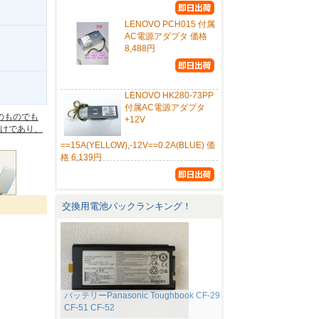
LENOVO PCH015 付属
AC電源アダプタ 価格
8,488円
。
LENOVO HK280-73PP
付属AC電源アダプタ
のものでも
+12V
けであり、
==15A(YELLOW),-12V==0.2A(BLUE) 価
格 6,139円
交換用電池パックランキング！
バッテリーPanasonic Toughbook CF-29
CF-51 CF-52