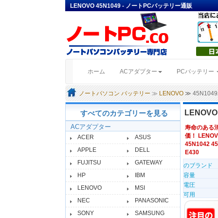
LENOVO 45N1049 - ノートPCバッテリー通販
(current)
ホーム
ACアダプター
PCバッテリー
ノートパソコン バッテリー
≫
LENOVO
≫ 45N10
LENOV
すべてのカテゴリーを見る
ACアダプター
寿命のある
価！ LENOV
ACER
ASUS
45N1042 4
APPLE
DELL
E430
FUJITSU
GATEWAY
のブランド
HP
IBM
容量
電圧
LENOVO
MSI
可用
NEC
PANASONIC
SONY
SAMSUNG