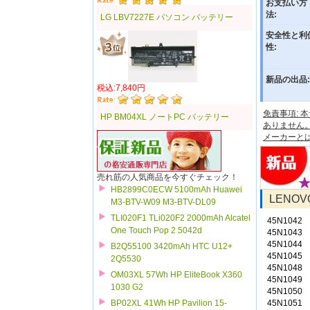
お支払い方
法:
LG LBV7227E パソコン バッテリー
安全性と利
性:
新品の出品:
税込:7,840円
免責事項:
HP BM04XL ノートPC バッテリー
ありません
メーカーと
売れ筋の人気商品を今すぐチェック！
HB2899C0ECW 5100mAh Huawei
LENO
M3-BTV-W09 M3-BTV-DL09
TLI020F1 TLi020F2 2000mAh Alcatel
45N1042
One Touch Pop 2 5042d
45N1043
45N1044
B2Q55100 3420mAh HTC U12+
45N1045
2Q5530
45N1048
OM03XL 57Wh HP EliteBook X360
45N1049
1030 G2
45N1050
45N1051
BP02XL 41Wh HP Pavilion 15-