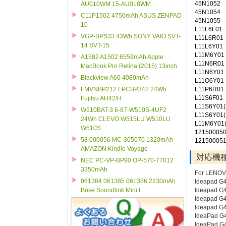
45N1052
AU010WM 15-AU018WM
45N1054
C11P1502 4750mAh ASUS ZENPAD
45N1055
10
L11L6F01
VGP-BPS33 43Wh SONY VAIO SVT-
L11L6R01
14 SVT-15
L11L6Y01
L11M6Y01
A1582 A1502 6559mAh Apple
L11N6R01
MacBook Pro Retina (2015) 13inch
L11N6Y01
Blackview A60 4080mAh
L11O6Y01
L11P6R01
FMVNBP212 FPCBP342 24Wh
L11S6F01
Fujitsu AH42/H
L11S6Y01(
W510BAT-3 6-87-W510S-4UF2
L11S6Y01(
24Wh CLEVO W515LU W510LU
L11M6Y01(
W510S
12150005
58 000056 MC-305070 1320mAh
12150005
AMAZON Kindle Voyage
対応機
NEC PC-VP-BP90 OP-570-77012
3350mAh
For LENO
061384 061385 061386 2230mAh
Ideapad G
Ideapad G
Bose Soundlink Mini I
Ideapad G
Ideapad G
IdeaPad G
IdeaPad G