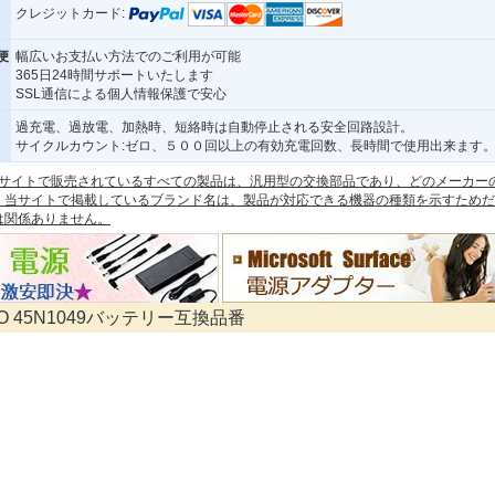
クレジットカード:
便
幅広いお支払い方法でのご利用が可能
365日24時間サポートいたします
SSL通信による個人情報保護で安心
過充電、過放電、加熱時、短絡時は自動停止される安全回路設計。
サイクルカウント:ゼロ、５００回以上の有効充電回数、長時間で使用出来ます
 本サイトで販売されているすべての製品は、汎用型の交換部品であり、どのメーカー
。当サイトで掲載しているブランド名は、製品が対応できる機器の種類を示すためだ
は関係ありません。
VO 45N1049バッテリー互換品番