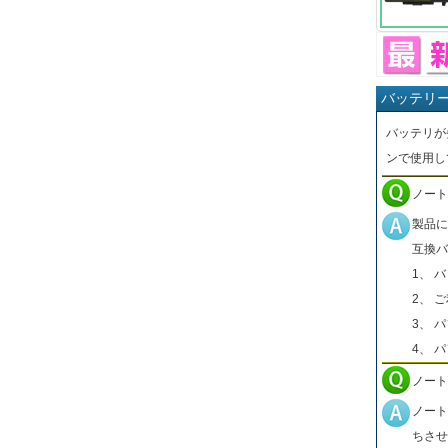
バッテリ
バッテリが
ンで使用し
ノート
製品に
互換バ
1、 
2、 
3、 
4、 
ノート
ノート
ちさせ