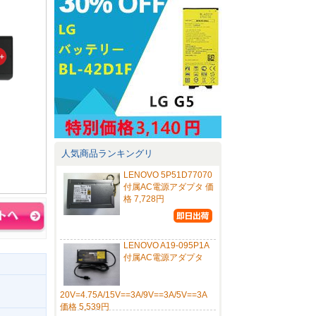
人気商品ランキングリ
LENOVO 5P51D77070
付属AC電源アダプタ 価
格 7,728円
LENOVO A19-095P1A
付属AC電源アダプタ
20V=4.75A/15V==3A/9V==3A/5V==3A
価格 5,539円