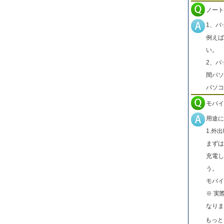
ノート
1、バ
例えば
い。
2、バ
間パソ
パソコ
モバイ
用途に
1.外
まずは
充電し
う。
モバイ
※ 実
なりま
もっと