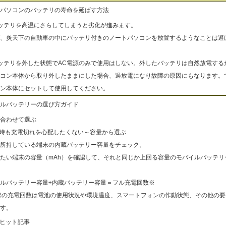
パソコンのバッテリの寿命を延ばす方法
ッテリを高温にさらしてしまうと劣化が進みます。
、炎天下の自動車の中にバッテリ付きのノートパソコンを放置するようなことは避
ッテリを外した状態でAC電源のみで使用はしない。外したバッテリは自然放電する
コン本体から取り外したままにした場合、過放電になり故障の原因にもなります。
ン本体にセットして使用してください。
ルバッテリーの選び方ガイド
合わせて選ぶ
出時も充電切れを心配したくない～容量から選ぶ
所持している端末の内蔵バッテリー容量をチェック。
たい端末の容量（mAh）を確認して、それと同じか上回る容量のモバイルバッテリ
ルバッテリー容量÷内蔵バッテリー容量＝フル充電回数※
際の充電回数は電池の使用状況や環境温度、スマートフォンの作動状態、その他の要
す。
ヒット記事