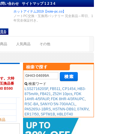
お問い合わせ
サイトマップ
1
2
3
4
ホットアイテム2019【note-pc.co】
ノートPC交換・互換用バッテリー 完全新品～即日、1
年完全保証付き。
着商品
人気商品
その他
す。大特
V,互換品番
検索ワード
80 B590
LSS271620SF
,
FB511
,
CP1454
,
HB3-
875mAh
,
FB421
,
Z52H 10pcs
,
FDK
14HR-4/5FAUP
,
FDK 8HR-4/3FAUPC
,
RSC-BA
,
SANYO 5N-700AACL
,
PA5265U-1BRS
,
HSTNN-DB9J
,
07KRV
,
ER17/50
,
SPTM1B
,
HBLDT40
新品