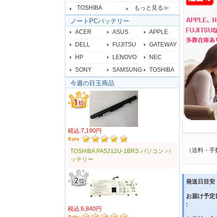
TOSHIBA
もっと見る≫
ノートPCバッテリー
ACER
ASUS
APPLE
DELL
FUJITSU
GATEWAY
HP
LENOVO
NEC
SONY
SAMSUNG
TOSHIBA
今週の目玉商品
税込:7,190円
（送料・手
TOSHIBA PA5212U-1BRS パソコン バ
ッテリー
発送日目安 
お届け予定
:
税込:6,840円