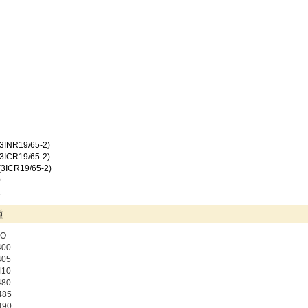
3INR19/65-2)
3ICR19/65-2)
3ICR19/65-2)
0
1
種
VO
400
405
410
480
485
490