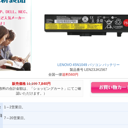
LENOVO 45N1049 パソコン バッテリー
製品番号 LEN23JA1567
全国一律
送料560円
販売価格
11,199
7,840円
数料の合計金額は、「ショッピングカート」にてご確
認いただけます。）
:
1～2営業日。
日
7～20営業日。