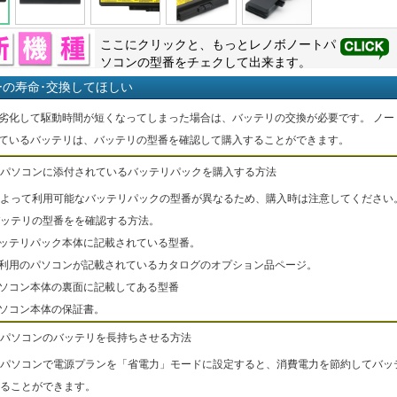
ここにクリックと、もっと
レノボ
ノートパ
ソコンの型番をチェクして出来ます。
ーの寿命･交換してほしい
劣化して駆動時間が短くなってしまった場合は、バッテリの交換が必要です。 ノー
ているバッテリは、バッテリの型番を確認して購入することができます。
パソコンに添付されているバッテリパックを購入する方法
よって利用可能なバッテリパックの型番が異なるため、購入時は注意してください
ッテリの型番をを確認する方法。
バッテリパック本体に記載されている型番。
ご利用のパソコンが記載されているカタログのオプション品ページ。
パソコン本体の裏面に記載してある型番
パソコン本体の保証書。
パソコンのバッテリを長持ちさせる方法
パソコンで電源プランを「省電力」モードに設定すると、消費電力を節約してバッ
ることができます。