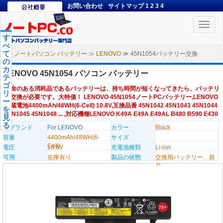
お問い合わせ
サイトマップ
1
2
3
4
Toggle
naviga
す
べ
て
ノートパソコン バッテリー
≫
LENOVO
≫ 45N1054バッテリー交換
の
カ
LENOVO 45N1054 パソコン バッテリー
テ
ゴ
寿命のある消耗品であるバッテリーは、持ち時間が短くなってきたら、バッテリ
リ
ー交換が必要です。大特価！ LENOVO 45N1054ノートPCバッテリー,LENOVO
ー
内蔵電池4400mAh/48WH(6-Cell) 10.8V,互換品番 45N1042 45N1043 45N1044
を
45N1045 45N1048 ... ,対応機種LENOVO K49A E49A E49AL B480 B590 E430
見
る
のブランド
For LENOVO
カラー
Black
容量
4400mAh/48WH(6-
サイズ
Cell)
電圧
10.8V
充電池種類
Li-ion
可用
在庫有り
製品の状態
交換用バッテリー、新
品