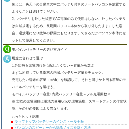
例えば、炎天下の自動車の中にバッテリ付きのノートパソコンを放置する
ようなことは避けてください。
2、バッテリを外した状態でAC電源のみで使用はしない。外したバッテリ
は自然放電するため、長期間パソコン本体から取り外したままにした場
合、過放電になり故障の原因にもなります。できるだけパソコン本体にセ
ットして使用してください。
モバイルバッテリーの選び方ガイド
用途に合わせて選ぶ
1.外出時も充電切れを心配したくない～容量から選ぶ
まずは所持している端末の内蔵バッテリー容量をチェック。
充電したい端末の容量（mAh）を確認して、それと同じか上回る容量のモ
バイルバッテリーを選ぼう。
モバイルバッテリー容量÷内蔵バッテリー容量＝フル充電回数※
※ 実際の充電回数は電池の使用状況や環境温度、スマートフォンの作動状
態、その他の要因により異なります。
もっとヒット記事
ラップトップバッテリーのインストール手順
パソコンのスピーカーから鳴るノイズを防ぐ方法