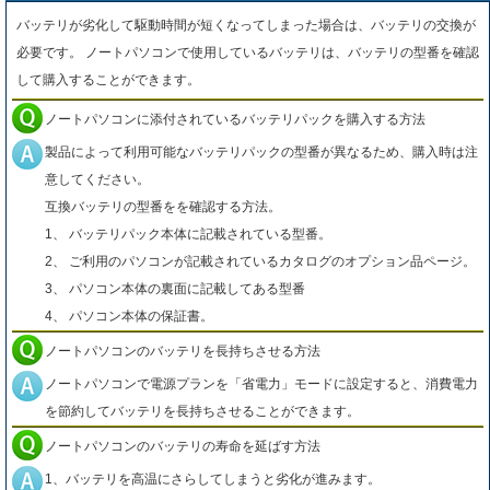
バッテリが劣化して駆動時間が短くなってしまった場合は、バッテリの交換が
必要です。 ノートパソコンで使用しているバッテリは、バッテリの型番を確認
して購入することができます。
ノートパソコンに添付されているバッテリパックを購入する方法
製品によって利用可能なバッテリパックの型番が異なるため、購入時は注
意してください。
互換バッテリの型番をを確認する方法。
1、 バッテリパック本体に記載されている型番。
2、 ご利用のパソコンが記載されているカタログのオプション品ページ。
3、 パソコン本体の裏面に記載してある型番
4、 パソコン本体の保証書。
ノートパソコンのバッテリを長持ちさせる方法
ノートパソコンで電源プランを「省電力」モードに設定すると、消費電力
を節約してバッテリを長持ちさせることができます。
ノートパソコンのバッテリの寿命を延ばす方法
1、バッテリを高温にさらしてしまうと劣化が進みます。