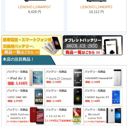
LENOVO L24M4PG7
LENOVO L24M3PF2
9,426 円
10,112 円
本店の注目商品！