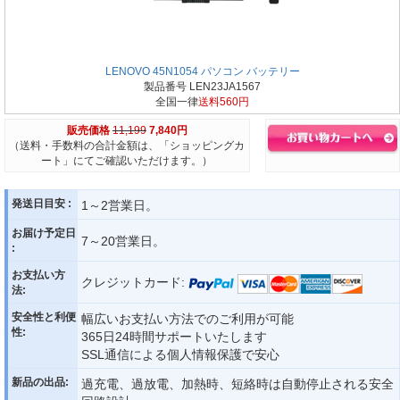
LENOVO 45N1054 パソコン バッテリー
製品番号 LEN23JA1567
全国一律
送料560円
販売価格
11,199
7,840円
（送料・手数料の合計金額は、「ショッピングカ
ート」にてご確認いただけます。）
発送日目安 :
1～2営業日。
お届け予定日
7～20営業日。
:
お支払い方
クレジットカード:
法:
安全性と利便
幅広いお支払い方法でのご利用が可能
性:
365日24時間サポートいたします
SSL通信による個人情報保護で安心
新品の出品:
過充電、過放電、加熱時、短絡時は自動停止される安全