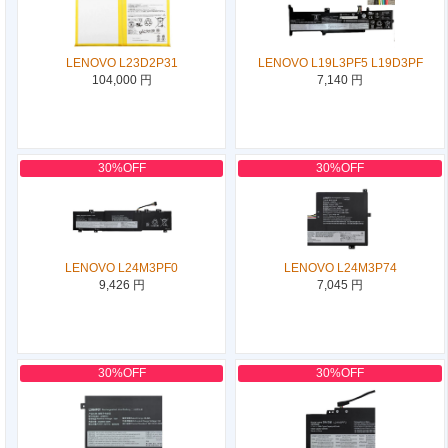
LENOVO L23D2P31
LENOVO L19L3PF5 L19D3PF
104,000 円
7,140 円
30%OFF
30%OFF
LENOVO L24M3PF0
LENOVO L24M3P74
9,426 円
7,045 円
30%OFF
30%OFF