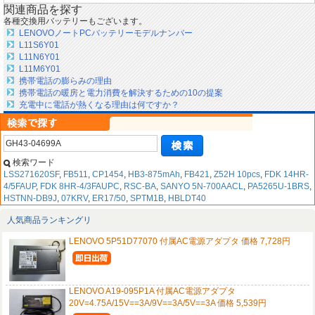
関連商品を探す
各種交換用バッテリーもございます。
LENOVOノートPCバッテリーモデルナンバー
L11S6Y01
L11N6Y01
L11M6Y01
携帯電話の膨らみの理由
携帯電話の暖房と電力消費を解決するための10の提案
充電中に電話が熱くなる理由は何ですか？
検索ワード
LSS271620SF
,
FB511
,
CP1454
,
HB3-875mAh
,
FB421
,
Z52H 10pcs
,
FDK 14HR-
4/5FAUP
,
FDK 8HR-4/3FAUPC
,
RSC-BA
,
SANYO 5N-700AACL
,
PA5265U-1BRS
,
HSTNN-DB9J
,
07KRV
,
ER17/50
,
SPTM1B
,
HBLDT40
人気商品ランキングリ
LENOVO 5P51D77070 付属AC電源アダプタ 価格 7,728円
LENOVO A19-095P1A 付属AC電源アダプタ
20V=4.75A/15V==3A/9V==3A/5V==3A 価格 5,539円