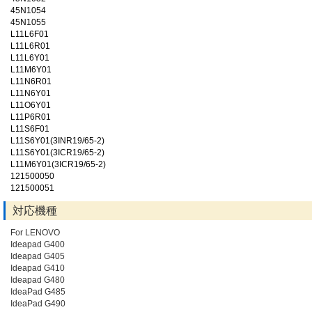
45N1054
45N1055
L11L6F01
L11L6R01
L11L6Y01
L11M6Y01
L11N6R01
L11N6Y01
L11O6Y01
L11P6R01
L11S6F01
L11S6Y01(3INR19/65-2)
L11S6Y01(3ICR19/65-2)
L11M6Y01(3ICR19/65-2)
121500050
121500051
対応機種
For LENOVO
Ideapad G400
Ideapad G405
Ideapad G410
Ideapad G480
IdeaPad G485
IdeaPad G490