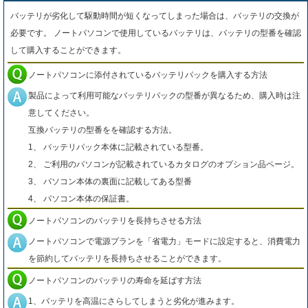
バッテリが劣化して駆動時間が短くなってしまった場合は、バッテリの交換が
必要です。 ノートパソコンで使用しているバッテリは、バッテリの型番を確認
して購入することができます。
ノートパソコンに添付されているバッテリパックを購入する方法
製品によって利用可能なバッテリパックの型番が異なるため、購入時は注
意してください。
互換バッテリの型番をを確認する方法。
1、 バッテリパック本体に記載されている型番。
2、 ご利用のパソコンが記載されているカタログのオプション品ページ。
3、 パソコン本体の裏面に記載してある型番
4、 パソコン本体の保証書。
ノートパソコンのバッテリを長持ちさせる方法
ノートパソコンで電源プランを「省電力」モードに設定すると、消費電力
を節約してバッテリを長持ちさせることができます。
ノートパソコンのバッテリの寿命を延ばす方法
1、バッテリを高温にさらしてしまうと劣化が進みます。