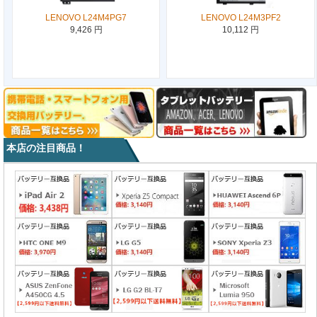
LENOVO L24M4PG7
LENOVO L24M3PF2
9,426 円
10,112 円
本店の注目商品！