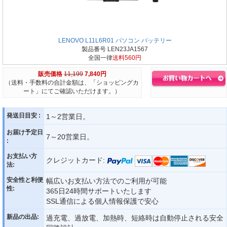
LENOVO L11L6R01 パソコン バッテリー
製品番号 LEN23JA1567
全国一律
送料560円
販売価格
11,199
7,840円
（送料・手数料の合計金額は、「ショッピングカ
ート」にてご確認いただけます。）
発送日目安 :
1～2営業日。
お届け予定日
7～20営業日。
:
お支払い方
クレジットカード:
法:
安全性と利便
幅広いお支払い方法でのご利用が可能
性:
365日24時間サポートいたします
SSL通信による個人情報保護で安心
新品の出品:
過充電、過放電、加熱時、短絡時は自動停止される安全