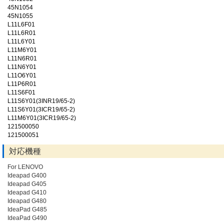
45N1054
45N1055
L11L6F01
L11L6R01
L11L6Y01
L11M6Y01
L11N6R01
L11N6Y01
L11O6Y01
L11P6R01
L11S6F01
L11S6Y01(3INR19/65-2)
L11S6Y01(3ICR19/65-2)
L11M6Y01(3ICR19/65-2)
121500050
121500051
対応機種
For LENOVO
Ideapad G400
Ideapad G405
Ideapad G410
Ideapad G480
IdeaPad G485
IdeaPad G490