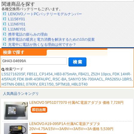
関連商品を探す
各種交換用バッテリーもございます。
LENOVOノートPCバッテリーモデルナンバー
L11S6Y01
L11N6Y01
L11M6Y01
携帯電話の膨らみの理由
携帯電話の暖房と電力消費を解決するための10の提案
充電中に電話が熱くなる理由は何ですか？
検索ワード
LSS271620SF
,
FB511
,
CP1454
,
HB3-875mAh
,
FB421
,
Z52H 10pcs
,
FDK 14HR-
4/5FAUP
,
FDK 8HR-4/3FAUPC
,
RSC-BA
,
SANYO 5N-700AACL
,
PA5265U-1BRS
,
HSTNN-DB9J
,
07KRV
,
ER17/50
,
SPTM1B
,
HBLDT40
人気商品ランキングリ
LENOVO 5P51D77070 付属AC電源アダプタ 価格 7,728円
LENOVO A19-095P1A 付属AC電源アダプタ
20V=4.75A/15V==3A/9V==3A/5V==3A 価格 5,539円