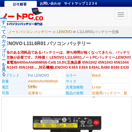
お問い合わせ
サイトマップ
1
2
3
4
Toggle
naviga
す
べ
て
ノートパソコン バッテリー
≫
LENOVO
≫ L11L6R01バッテリー交換
の
カ
LENOVO L11L6R01 パソコン バッテリー
テ
ゴ
寿命のある消耗品であるバッテリーは、持ち時間が短くなってきたら、バッテリ
リ
ー交換が必要です。大特価！ LENOVO L11L6R01ノートPCバッテリー,LENOVO
ー
内蔵電池4400mAh/48WH(6-Cell) 10.8V,互換品番 45N1042 45N1043 45N1044
を
45N1045 45N1048 ... ,対応機種LENOVO K49A E49A E49AL B480 B590 E430
見
る
のブランド
For LENOVO
カラー
Black
容量
4400mAh/48WH(6-
サイズ
Cell)
電圧
10.8V
充電池種類
Li-ion
可用
在庫有り
製品の状態
交換用バッテリー、新
品