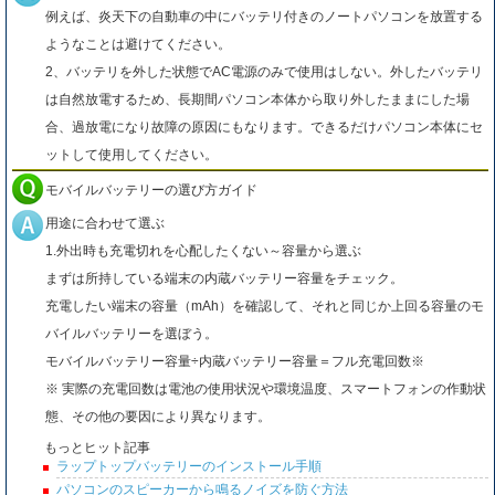
例えば、炎天下の自動車の中にバッテリ付きのノートパソコンを放置する
ようなことは避けてください。
2、バッテリを外した状態でAC電源のみで使用はしない。外したバッテリ
は自然放電するため、長期間パソコン本体から取り外したままにした場
合、過放電になり故障の原因にもなります。できるだけパソコン本体にセ
ットして使用してください。
モバイルバッテリーの選び方ガイド
用途に合わせて選ぶ
1.外出時も充電切れを心配したくない～容量から選ぶ
まずは所持している端末の内蔵バッテリー容量をチェック。
充電したい端末の容量（mAh）を確認して、それと同じか上回る容量のモ
バイルバッテリーを選ぼう。
モバイルバッテリー容量÷内蔵バッテリー容量＝フル充電回数※
※ 実際の充電回数は電池の使用状況や環境温度、スマートフォンの作動状
態、その他の要因により異なります。
もっとヒット記事
ラップトップバッテリーのインストール手順
パソコンのスピーカーから鳴るノイズを防ぐ方法