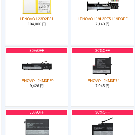
LENOVO L23D2P31
LENOVO L19L3PF5 L19D3PF
104,000 円
7,140 円
30%OFF
30%OFF
LENOVO L24M3PF0
LENOVO L24M3P74
9,426 円
7,045 円
30%OFF
30%OFF