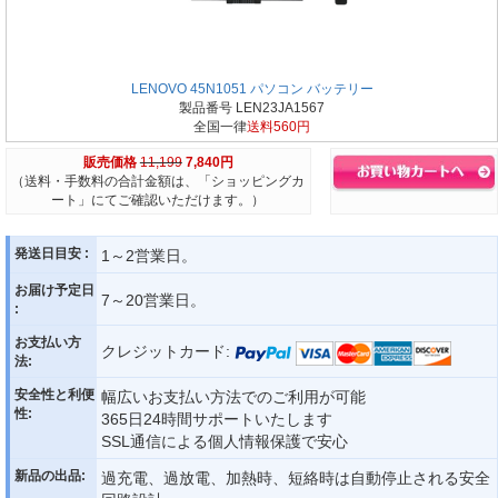
LENOVO 45N1051 パソコン バッテリー
製品番号 LEN23JA1567
全国一律
送料560円
販売価格
11,199
7,840円
（送料・手数料の合計金額は、「ショッピングカ
ート」にてご確認いただけます。）
発送日目安 :
1～2営業日。
お届け予定日
7～20営業日。
:
お支払い方
クレジットカード:
法:
安全性と利便
幅広いお支払い方法でのご利用が可能
性:
365日24時間サポートいたします
SSL通信による個人情報保護で安心
新品の出品:
過充電、過放電、加熱時、短絡時は自動停止される安全