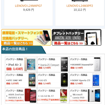
LENOVO L24M4PG7
LENOVO L24M3PF2
9,426 円
10,112 円
本店の注目商品！