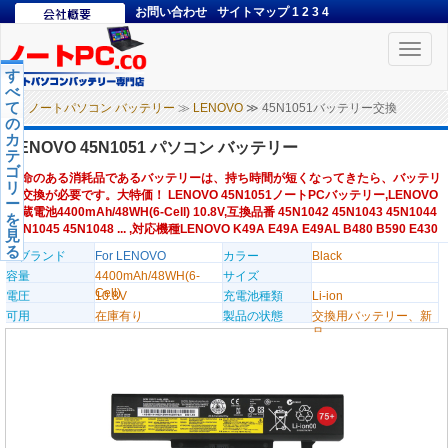
お問い合わせ
サイトマップ
1
2
3
4
Toggle
naviga
す
べ
て
ノートパソコン バッテリー
≫
LENOVO
≫ 45N1051バッテリー交換
の
カ
LENOVO 45N1051 パソコン バッテリー
テ
ゴ
寿命のある消耗品であるバッテリーは、持ち時間が短くなってきたら、バッテリ
リ
ー交換が必要です。大特価！ LENOVO 45N1051ノートPCバッテリー,LENOVO
ー
内蔵電池4400mAh/48WH(6-Cell) 10.8V,互換品番 45N1042 45N1043 45N1044
を
45N1045 45N1048 ... ,対応機種LENOVO K49A E49A E49AL B480 B590 E430
見
る
のブランド
For LENOVO
カラー
Black
容量
4400mAh/48WH(6-
サイズ
Cell)
電圧
10.8V
充電池種類
Li-ion
可用
在庫有り
製品の状態
交換用バッテリー、新
品