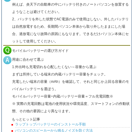
例えば、炎天下の自動車の中にバッテリ付きのノートパソコンを放置する
ようなことは避けてください。
2、バッテリを外した状態でAC電源のみで使用はしない。外したバッテリ
は自然放電するため、長期間パソコン本体から取り外したままにした場
合、過放電になり故障の原因にもなります。できるだけパソコン本体にセ
ットして使用してください。
モバイルバッテリーの選び方ガイド
用途に合わせて選ぶ
1.外出時も充電切れを心配したくない～容量から選ぶ
まずは所持している端末の内蔵バッテリー容量をチェック。
充電したい端末の容量（mAh）を確認して、それと同じか上回る容量のモ
バイルバッテリーを選ぼう。
モバイルバッテリー容量÷内蔵バッテリー容量＝フル充電回数※
※ 実際の充電回数は電池の使用状況や環境温度、スマートフォンの作動状
態、その他の要因により異なります。
もっとヒット記事
ラップトップバッテリーのインストール手順
パソコンのスピーカーから鳴るノイズを防ぐ方法