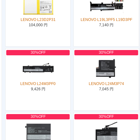
LENOVO L23D2P31
LENOVO L19L3PF5 L19D3PF
104,000 円
7,140 円
30%OFF
30%OFF
LENOVO L24M3PF0
LENOVO L24M3P74
9,426 円
7,045 円
30%OFF
30%OFF