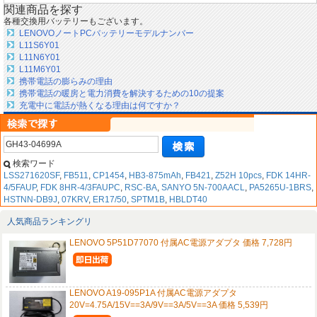
関連商品を探す
各種交換用バッテリーもございます。
LENOVOノートPCバッテリーモデルナンバー
L11S6Y01
L11N6Y01
L11M6Y01
携帯電話の膨らみの理由
携帯電話の暖房と電力消費を解決するための10の提案
充電中に電話が熱くなる理由は何ですか？
検索ワード
LSS271620SF
,
FB511
,
CP1454
,
HB3-875mAh
,
FB421
,
Z52H 10pcs
,
FDK 14HR-
4/5FAUP
,
FDK 8HR-4/3FAUPC
,
RSC-BA
,
SANYO 5N-700AACL
,
PA5265U-1BRS
,
HSTNN-DB9J
,
07KRV
,
ER17/50
,
SPTM1B
,
HBLDT40
人気商品ランキングリ
LENOVO 5P51D77070 付属AC電源アダプタ 価格 7,728円
LENOVO A19-095P1A 付属AC電源アダプタ
20V=4.75A/15V==3A/9V==3A/5V==3A 価格 5,539円