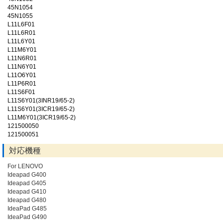
45N1054
45N1055
L11L6F01
L11L6R01
L11L6Y01
L11M6Y01
L11N6R01
L11N6Y01
L11O6Y01
L11P6R01
L11S6F01
L11S6Y01(3INR19/65-2)
L11S6Y01(3ICR19/65-2)
L11M6Y01(3ICR19/65-2)
121500050
121500051
対応機種
For LENOVO
Ideapad G400
Ideapad G405
Ideapad G410
Ideapad G480
IdeaPad G485
IdeaPad G490