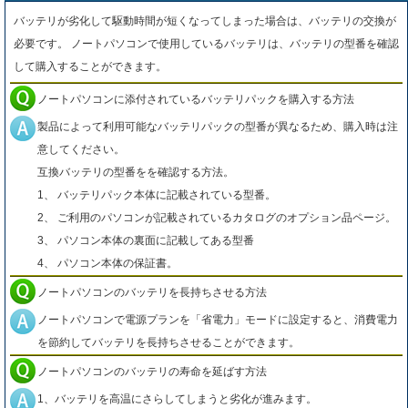
バッテリが劣化して駆動時間が短くなってしまった場合は、バッテリの交換が
必要です。 ノートパソコンで使用しているバッテリは、バッテリの型番を確認
して購入することができます。
ノートパソコンに添付されているバッテリパックを購入する方法
製品によって利用可能なバッテリパックの型番が異なるため、購入時は注
意してください。
互換バッテリの型番をを確認する方法。
1、 バッテリパック本体に記載されている型番。
2、 ご利用のパソコンが記載されているカタログのオプション品ページ。
3、 パソコン本体の裏面に記載してある型番
4、 パソコン本体の保証書。
ノートパソコンのバッテリを長持ちさせる方法
ノートパソコンで電源プランを「省電力」モードに設定すると、消費電力
を節約してバッテリを長持ちさせることができます。
ノートパソコンのバッテリの寿命を延ばす方法
1、バッテリを高温にさらしてしまうと劣化が進みます。