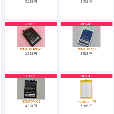
3,528 円
3,328 円
30%OFF
30%OFF
HOMTOM P30Pro
HOMTOM S12
3,528 円
3,528 円
30%OFF
30%OFF
HOMTOM C2
Homtom ht70
3,328 円
5,498 円