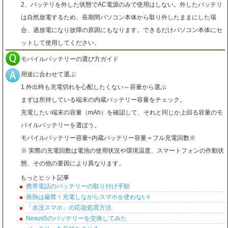
2、バッテリを外した状態でAC電源のみで使用はしない。外したバッテリ
は自然放電するため、長期間パソコン本体から取り外したままにした場
合、過放電になり故障の原因にもなります。できるだけパソコン本体にセ
ットして使用してください。
モバイルバッテリーの選び方ガイド
用途に合わせて選ぶ
1.外出時も充電切れを心配したくない～容量から選ぶ
まずは所持している端末の内蔵バッテリー容量をチェック。
充電したい端末の容量（mAh）を確認して、それと同じか上回る容量のモ
バイルバッテリーを選ぼう。
モバイルバッテリー容量÷内蔵バッテリー容量＝フル充電回数※
※ 実際の充電回数は電池の使用状況や環境温度、スマートフォンの作動状
態、その他の要因により異なります。
もっとヒット記事
携帯電話のバッテリーの取り付け手順
発熱は厳禁！充電しながらスマホを使わないl
「水没スマホ」の応急処置方法
Nexus5のバッテリーを交換してみた