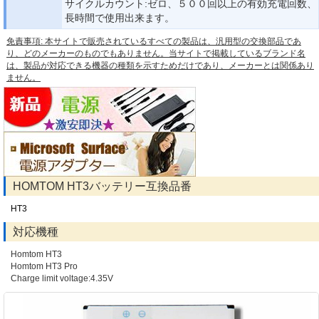
サイクルカウント:ゼロ、５００回以上の有効充電回数、
長時間で使用出来ます。
免責事項: 本サイトで販売されているすべての製品は、汎用型の交換部品であ
り、どのメーカーのものでもありません。当サイトで掲載しているブランド名
は、製品が対応できる機器の種類を示すためだけであり、メーカーとは関係あり
ません。
HOMTOM HT3バッテリー互換品番
HT3
対応機種
Homtom HT3
Homtom HT3 Pro
Charge limit voltage:4.35V