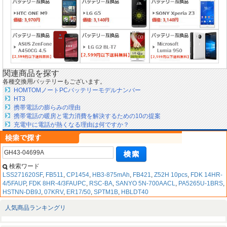
関連商品を探す
各種交換用バッテリーもございます。
HOMTOMノートPCバッテリーモデルナンバー
HT3
携帯電話の膨らみの理由
携帯電話の暖房と電力消費を解決するための10の提案
充電中に電話が熱くなる理由は何ですか？
検索ワード
LSS271620SF
,
FB511
,
CP1454
,
HB3-875mAh
,
FB421
,
Z52H 10pcs
,
FDK 14HR-
4/5FAUP
,
FDK 8HR-4/3FAUPC
,
RSC-BA
,
SANYO 5N-700AACL
,
PA5265U-1BRS
,
HSTNN-DB9J
,
07KRV
,
ER17/50
,
SPTM1B
,
HBLDT40
人気商品ランキングリ