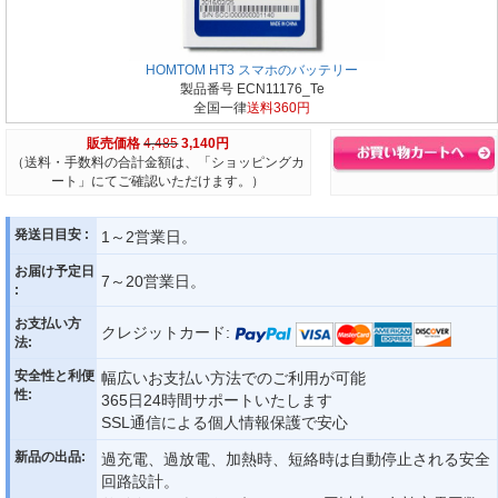
HOMTOM HT3 スマホのバッテリー
製品番号 ECN11176_Te
全国一律
送料360円
販売価格
4,485
3,140円
（送料・手数料の合計金額は、「ショッピングカ
ート」にてご確認いただけます。）
発送日目安 :
1～2営業日。
お届け予定日
7～20営業日。
:
お支払い方
クレジットカード:
法:
安全性と利便
幅広いお支払い方法でのご利用が可能
性:
365日24時間サポートいたします
SSL通信による個人情報保護で安心
新品の出品:
過充電、過放電、加熱時、短絡時は自動停止される安全
回路設計。