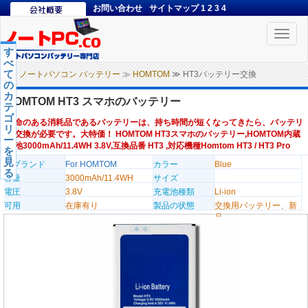
お問い合わせ
サイトマップ
1
2
3
4
Toggle
naviga
す
べ
て
ノートパソコン バッテリー
≫
HOMTOM
≫ HT3バッテリー交換
の
カ
HOMTOM HT3 スマホのバッテリー
テ
ゴ
寿命のある消耗品であるバッテリーは、持ち時間が短くなってきたら、バッテリ
リ
ー交換が必要です。大特価！ HOMTOM HT3スマホのバッテリー,HOMTOM内蔵
ー
電池3000mAh/11.4WH 3.8V,互換品番 HT3 ,対応機種Homtom HT3 / HT3 Pro
を
見
のブランド
For HOMTOM
カラー
Blue
る
容量
3000mAh/11.4WH
サイズ
電圧
3.8V
充電池種類
Li-ion
可用
在庫有り
製品の状態
交換用バッテリー、新
品