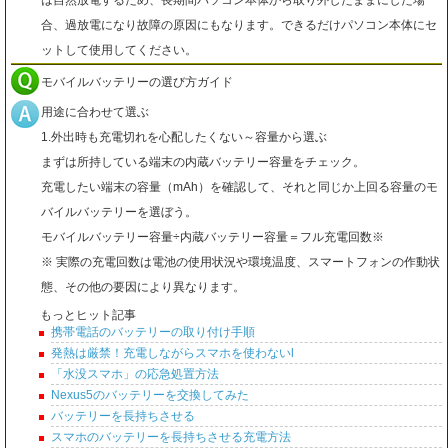
は自然放電するため、長期間パソコン本体から取り外したままにした場
合、過放電になり故障の原因にもなります。できるだけパソコン本体にセ
ットして使用してください。
モバイルバッテリーの選び方ガイド
用途に合わせて選ぶ
1.外出時も充電切れを心配したくない～容量から選ぶ
まずは所持している端末の内蔵バッテリー容量をチェック。
充電したい端末の容量（mAh）を確認して、それと同じか上回る容量のモ
バイルバッテリーを選ぼう。
モバイルバッテリー容量÷内蔵バッテリー容量＝フル充電回数※
※ 実際の充電回数は電池の使用状況や環境温度、スマートフォンの作動状
態、その他の要因により異なります。
もっとヒット記事
携帯電話のバッテリーの取り付け手順
発熱は厳禁！充電しながらスマホを使わないl
「水没スマホ」の応急処置方法
Nexus5のバッテリーを交換してみた
バッテリーを長持ちさせる
スマホのバッテリーを長持ちさせる充電方法