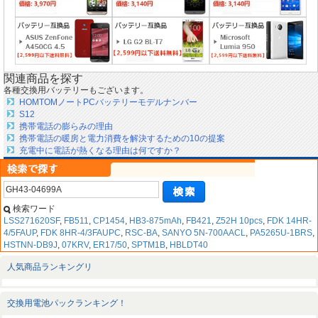
関連商品を探す
各種交換用バッテリーもございます。
HOMTOMノートPCバッテリーモデルナンバー
S12
携帯電話の膨らみの理由
携帯電話の暖房と電力消費を解決するための10の提案
充電中に電話が熱くなる理由は何ですか？
検索ワード
LSS271620SF
,
FB511
,
CP1454
,
HB3-875mAh
,
FB421
,
Z52H 10pcs
,
FDK 14HR-
4/5FAUP
,
FDK 8HR-4/3FAUPC
,
RSC-BA
,
SANYO 5N-700AACL
,
PA5265U-1BRS
,
HSTNN-DB9J
,
07KRV
,
ER17/50
,
SPTM1B
,
HBLDT40
人気商品ランキングリ
交換用電池パックランキング！