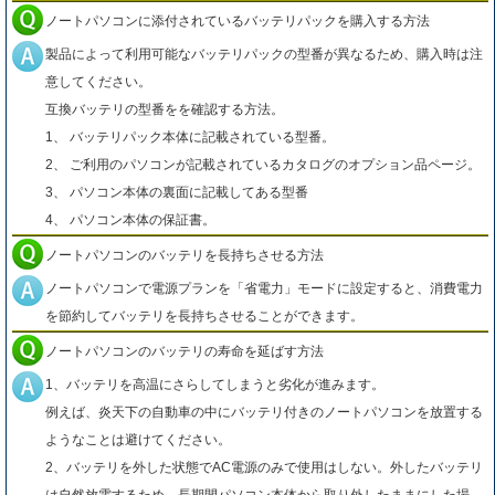
ノートパソコンに添付されているバッテリパックを購入する方法
製品によって利用可能なバッテリパックの型番が異なるため、購入時は注
意してください。
互換バッテリの型番をを確認する方法。
1、 バッテリパック本体に記載されている型番。
2、 ご利用のパソコンが記載されているカタログのオプション品ページ。
3、 パソコン本体の裏面に記載してある型番
4、 パソコン本体の保証書。
ノートパソコンのバッテリを長持ちさせる方法
ノートパソコンで電源プランを「省電力」モードに設定すると、消費電力
を節約してバッテリを長持ちさせることができます。
ノートパソコンのバッテリの寿命を延ばす方法
1、バッテリを高温にさらしてしまうと劣化が進みます。
例えば、炎天下の自動車の中にバッテリ付きのノートパソコンを放置する
ようなことは避けてください。
2、バッテリを外した状態でAC電源のみで使用はしない。外したバッテリ