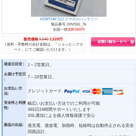
HOMTOM S12 スマホのバッテリー
製品番号 20IV592_Te
全国一律
送料360円
販売価格
5,040
3,528円
（送料・手数料の合計金額は、「ショッピングカ
ート」にてご確認いただけます。）
発送日目安 :
1～2営業日。
お届け予定日
7～20営業日。
:
お支払い方
クレジットカード:
法:
安全性と利便
幅広いお支払い方法でのご利用が可能
性:
365日24時間サポートいたします
SSL通信による個人情報保護で安心
新品の出品:
過充電、過放電、加熱時、短絡時は自動停止される安全
回路設計。