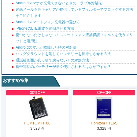
Androidスマホが充電できないときのトラブル対処法
迷惑メールを各キャリアが提供しているフィルターでブロックする方法
をご紹介します
Androidスマートフォン充電器の選び方
iPhoneのLTE電波を復旧させる方法
傷つかないだけじゃない！スマートフォン液晶保護フィルムを使うメリ
ットと活用法
Androidスマホが故障した時の対処法
バッググラウンドを消してバッテリーを長持ちさせる方法
通話後画面が真っ暗で戻らない！の対処方法
携帯電話のバッテリーが早く使用されるのはなぜですか？
おすすめ特集
30%OFF
30%OFF
HOMTOM HT80
Homtom HT16S
3,528 円
3,328 円