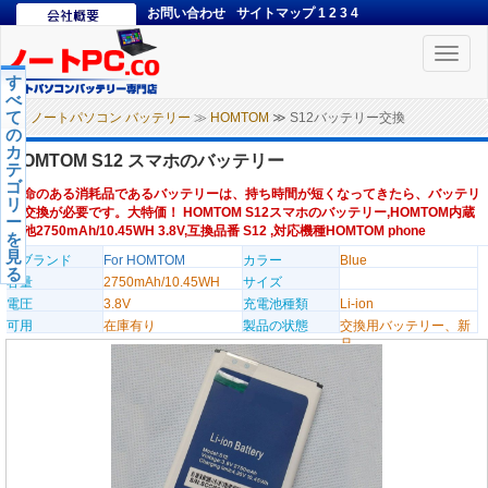
お問い合わせ
サイトマップ
1
2
3
4
Toggle
naviga
す
べ
て
ノートパソコン バッテリー
≫
HOMTOM
≫ S12バッテリー交換
の
カ
HOMTOM S12 スマホのバッテリー
テ
ゴ
寿命のある消耗品であるバッテリーは、持ち時間が短くなってきたら、バッテリ
リ
ー交換が必要です。大特価！ HOMTOM S12スマホのバッテリー,HOMTOM内蔵
ー
電池2750mAh/10.45WH 3.8V,互換品番 S12 ,対応機種HOMTOM phone
を
見
のブランド
For HOMTOM
カラー
Blue
る
容量
2750mAh/10.45WH
サイズ
電圧
3.8V
充電池種類
Li-ion
可用
在庫有り
製品の状態
交換用バッテリー、新
品