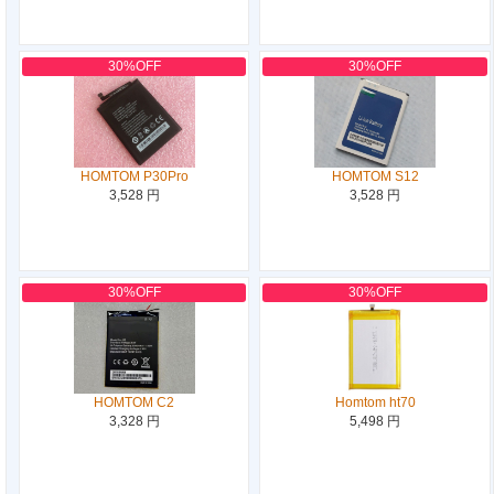
30%OFF
30%OFF
HOMTOM P30Pro
HOMTOM S12
3,528 円
3,528 円
30%OFF
30%OFF
HOMTOM C2
Homtom ht70
3,328 円
5,498 円