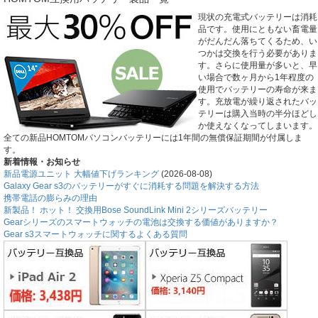
現状の充電式バッテリーは消耗
品です。使用にともない畜電量
がだんだん落ちてくるため、い
つかは交換を行う必要がありま
す。さらに使用量が多いと、早
い場合で数ヶ月から1年程度の
使用でバッテリーの寿命が来ま
す。充放電が繰り返されたバッ
テリーは購入当時の半分ほどし
か使えなくなってしまいます。
全ての新品HOMTOMパソコンバッテリーには1年間の無償保証期間が付属しま
す。
新着情報・お知らせ
新品電源ユニット 大幅値下げランキング
(2026-08-08)
Galaxy Gear s3のバッテリーがすぐに消耗する問題を解決する方法
携帯電話の膨らみの理由
新製品！ ホット！ 交換用Bose SoundLink Mini 2シリーズバッテリー
Gearシリーズのスマートウォッチの電池は交換する価値がありますか？
Gear s3スマートウォッチに関するよくある質問