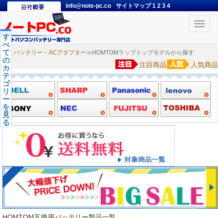
info@note-pc.co
サイトマップ
1
2
3
4
Toggle
naviga
す
べ
て
バッテリー・ACアダプター
≫HOMTOMラップトップモデルから探す
の
注目商品
人気商品
カ
テ
ゴ
リ
ー
を
見
る
HOMTOM互換用バッテリー製品一覧