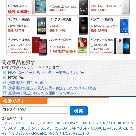
関連商品を探す
各種交換用バッテリーもございます。
HOMTOMノートPCバッテリーモデルナンバー
HT20-Pro
携帯電話の膨らみの理由
携帯電話の暖房と電力消費を解決するための10の提案
充電中に電話が熱くなる理由は何ですか？
検索ワード
LSS271620SF
,
FB511
,
CP1454
,
HB3-875mAh
,
FB421
,
Z52H 10pcs
,
FDK 14HR-
4/5FAUP
,
FDK 8HR-4/3FAUPC
,
RSC-BA
,
SANYO 5N-700AACL
,
PA5265U-1BRS
,
HSTNN-DB9J
,
07KRV
,
ER17/50
,
SPTM1B
,
HBLDT40