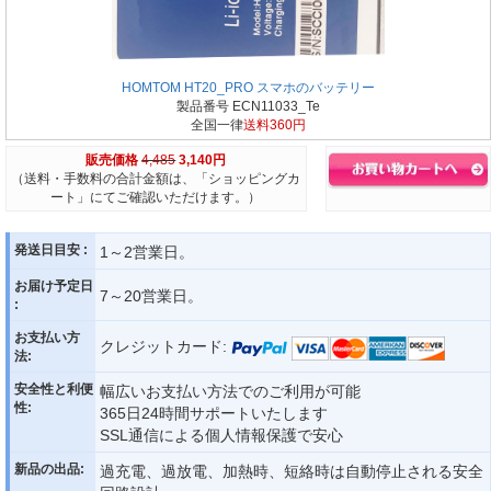
HOMTOM HT20_PRO スマホのバッテリー
製品番号 ECN11033_Te
全国一律
送料360円
販売価格
4,485
3,140円
（送料・手数料の合計金額は、「ショッピングカ
ート」にてご確認いただけます。）
発送日目安 :
1～2営業日。
お届け予定日
7～20営業日。
:
お支払い方
クレジットカード:
法:
安全性と利便
幅広いお支払い方法でのご利用が可能
性:
365日24時間サポートいたします
SSL通信による個人情報保護で安心
新品の出品:
過充電、過放電、加熱時、短絡時は自動停止される安全