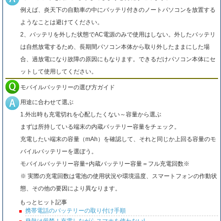
例えば、炎天下の自動車の中にバッテリ付きのノートパソコンを放置する
ようなことは避けてください。
2、バッテリを外した状態でAC電源のみで使用はしない。外したバッテリ
は自然放電するため、長期間パソコン本体から取り外したままにした場
合、過放電になり故障の原因にもなります。できるだけパソコン本体にセ
ットして使用してください。
モバイルバッテリーの選び方ガイド
用途に合わせて選ぶ
1.外出時も充電切れを心配したくない～容量から選ぶ
まずは所持している端末の内蔵バッテリー容量をチェック。
充電したい端末の容量（mAh）を確認して、それと同じか上回る容量のモ
バイルバッテリーを選ぼう。
モバイルバッテリー容量÷内蔵バッテリー容量＝フル充電回数※
※ 実際の充電回数は電池の使用状況や環境温度、スマートフォンの作動状
態、その他の要因により異なります。
もっとヒット記事
携帯電話のバッテリーの取り付け手順