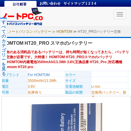
お問い合わせ
サイトマップ
1
2
3
4
Toggle
naviga
す
べ
て
ノートパソコン バッテリー
≫
HOMTOM
≫ HT20_PROバッテリー交換
の
カ
HOMTOM HT20_PRO スマホのバッテリー
テ
ゴ
寿命のある消耗品であるバッテリーは、持ち時間が短くなってきたら、バッテリ
リ
ー交換が必要です。大特価！ HOMTOM HT20_PROスマホのバッテリ
ー
ー,HOMTOM内蔵電池3500mAh/13.3Wh 3.8V,互換品番 HT20_Pro ,対応機種
を
Homtom HT20 pro
見
る
のブランド
For HOMTOM
カラー
容量
3500mAh/13.3Wh
サイズ
電圧
3.8V
充電池種類
Li-ion
可用
在庫有り
製品の状態
交換用バッテリー、新
品