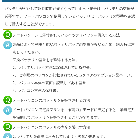
バッテリが劣化して駆動時間が短くなってしまった場合は、バッテリの交換が
必要です。 ノートパソコンで使用しているバッテリは、バッテリの型番を確認
して購入することができます。
ノートパソコンに添付されているバッテリパックを購入する方法
製品によって利用可能なバッテリパックの型番が異なるため、購入時は注
意してください。
互換バッテリの型番をを確認する方法。
1、 バッテリパック本体に記載されている型番。
2、 ご利用のパソコンが記載されているカタログのオプション品ページ。
3、 パソコン本体の裏面に記載してある型番
4、 パソコン本体の保証書。
ノートパソコンのバッテリを長持ちさせる方法
ノートパソコンで電源プランを「省電力」モードに設定すると、消費電力
を節約してバッテリを長持ちさせることができます。
ノートパソコンのバッテリの寿命を延ばす方法
1、バッテリを高温にさらしてしまうと劣化が進みます。