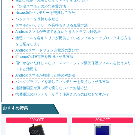
発熱は厳禁！充電しながらスマホを使わないl
「水没スマホ」の応急処置方法
Nexus5のバッテリーを交換してみた
バッテリーを長持ちさせる
スマホのバッテリーを長持ちさせる充電方法
Androidスマホが充電できないときのトラブル対処法
迷惑メールを各キャリアが提供しているフィルターでブロックする方法
をご紹介します
Androidスマートフォン充電器の選び方
iPhoneのLTE電波を復旧させる方法
傷つかないだけじゃない！スマートフォン液晶保護フィルムを使うメリ
ットと活用法
Androidスマホが故障した時の対処法
バッググラウンドを消してバッテリーを長持ちさせる方法
通話後画面が真っ暗で戻らない！の対処方法
携帯電話のバッテリーが早く使用されるのはなぜですか？
おすすめ特集
30%OFF
30%OFF