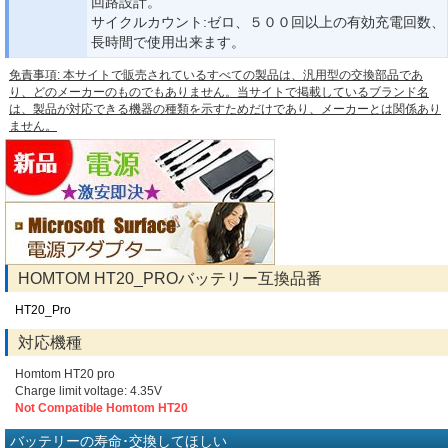
回路設計。
サイクルカウント:ゼロ、５００回以上の有効充電回数、
長時間で使用出来ます。
免責事項: 本サイトで販売されているすべての製品は、汎用型の交換部品であ
り、どのメーカーのものでもありません。当サイトで掲載しているブランド名
は、製品が対応できる機器の種類を示すためだけであり、メーカーとは関係あり
ません。
HOMTOM HT20_PROバッテリー互換品番
HT20_Pro
対応機種
Homtom HT20 pro
Charge limit voltage: 4.35V
Not Compatible Homtom HT20
バッテリーの寿命･交換してほしい