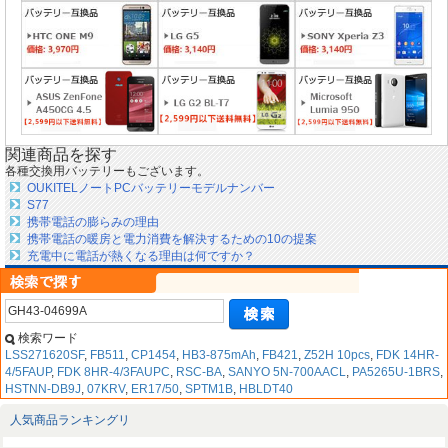
関連商品を探す
各種交換用バッテリーもございます。
OUKITELノートPCバッテリーモデルナンバー
S77
携帯電話の膨らみの理由
携帯電話の暖房と電力消費を解決するための10の提案
充電中に電話が熱くなる理由は何ですか？
検索ワード
LSS271620SF
,
FB511
,
CP1454
,
HB3-875mAh
,
FB421
,
Z52H 10pcs
,
FDK 14HR-
4/5FAUP
,
FDK 8HR-4/3FAUPC
,
RSC-BA
,
SANYO 5N-700AACL
,
PA5265U-1BRS
,
HSTNN-DB9J
,
07KRV
,
ER17/50
,
SPTM1B
,
HBLDT40
人気商品ランキングリ