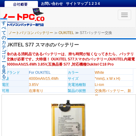
お問い合わせ
サイトマップ
1
2
3
4
Toggle
naviga
す
べ
て
ノートパソコン バッテリー
≫
OUKITEL
≫ S77バッテリー交換
の
カ
OUKITEL S77 スマホのバッテリー
テ
ゴ
寿命のある消耗品であるバッテリーは、持ち時間が短くなってきたら、バッテリ
リ
ー交換が必要です。大特価！ OUKITEL S77スマホのバッテリー,OUKITEL内蔵電
ー
池4000mAh/15.4Wh 3.85V,互換品番 S77 ,対応機種Oukitel C18 Pro
を
見
のブランド
For OUKITEL
カラー
White
る
容量
4000mAh/15.4Wh
サイズ
*mm(L x W x H)
電圧
3.85V
充電池種類
Li-ion
可用
在庫有り
製品の状態
交換用バッテリー、新
品