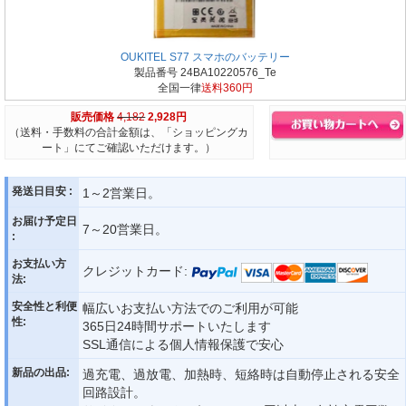
OUKITEL S77 スマホのバッテリー
製品番号 24BA10220576_Te
全国一律
送料360円
販売価格
4,182
2,928円
（送料・手数料の合計金額は、「ショッピングカ
ート」にてご確認いただけます。）
発送日目安 :
1～2営業日。
お届け予定日
7～20営業日。
:
お支払い方
クレジットカード:
法:
安全性と利便
幅広いお支払い方法でのご利用が可能
性:
365日24時間サポートいたします
SSL通信による個人情報保護で安心
新品の出品:
過充電、過放電、加熱時、短絡時は自動停止される安全
回路設計。