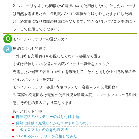
2、バッテリを外した状態でAC電源のみで使用はしない。外したバッテリ
は自然放電するため、長期間パソコン本体から取り外したままにした場
合、過放電になり故障の原因にもなります。できるだけパソコン本体にセ
ットして使用してください。
モバイルバッテリーの選び方ガイド
用途に合わせて選ぶ
1.外出時も充電切れを心配したくない～容量から選ぶ
まずは所持している端末の内蔵バッテリー容量をチェック。
充電したい端末の容量（mAh）を確認して、それと同じか上回る容量のモ
バイルバッテリーを選ぼう。
モバイルバッテリー容量÷内蔵バッテリー容量＝フル充電回数※
※ 実際の充電回数は電池の使用状況や環境温度、スマートフォンの作動状
態、その他の要因により異なります。
もっとヒット記事
携帯電話のバッテリーの取り付け手順
発熱は厳禁！充電しながらスマホを使わないl
「水没スマホ」の応急処置方法
Nexus5のバッテリーを交換してみた