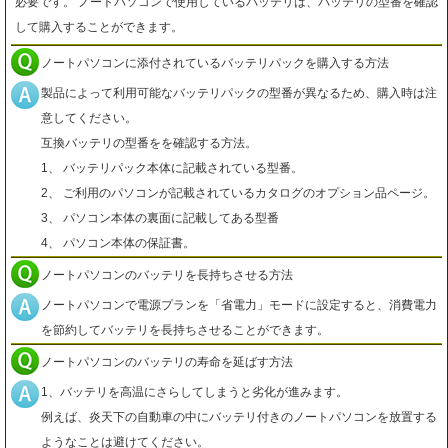
必要です。 ノートパソコンで使用しているバッテリは、バッテリの型番を確認
して購入することができます。
ノートパソコンに添付されているバッテリパックを購入する方法
製品によって利用可能なバッテリパックの型番が異なるため、購入時は注
意してください。
互換バッテリの型番をを確認する方法。
1、 バッテリパック本体に記載されている型番。
2、 ご利用のパソコンが記載されているカタログのオプション品ページ。
3、 パソコン本体の裏面に記載してある型番
4、 パソコン本体の保証書。
ノートパソコンのバッテリを長持ちさせる方法
ノートパソコンで電源プランを「省電力」モードに設定すると、消費電力
を節約してバッテリを長持ちさせることができます。
ノートパソコンのバッテリの寿命を延ばす方法
1、バッテリを高温にさらしてしまうと劣化が進みます。
例えば、炎天下の自動車の中にバッテリ付きのノートパソコンを放置する
ようなことは避けてください。