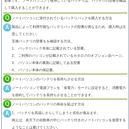
必要です。 ノートパソコンで使用しているバッテリは、バッテリの型番を確認
して購入することができます。
ノートパソコンに添付されているバッテリパックを購入する方法
製品によって利用可能なバッテリパックの型番が異なるため、購入時は注
意してください。
互換バッテリの型番をを確認する方法。
1、 バッテリパック本体に記載されている型番。
2、 ご利用のパソコンが記載されているカタログのオプション品ページ。
3、 パソコン本体の裏面に記載してある型番
4、 パソコン本体の保証書。
ノートパソコンのバッテリを長持ちさせる方法
ノートパソコンで電源プランを「省電力」モードに設定すると、消費電力
を節約してバッテリを長持ちさせることができます。
ノートパソコンのバッテリの寿命を延ばす方法
1、バッテリを高温にさらしてしまうと劣化が進みます。
例えば、炎天下の自動車の中にバッテリ付きのノートパソコンを放置する
ようなことは避けてください。