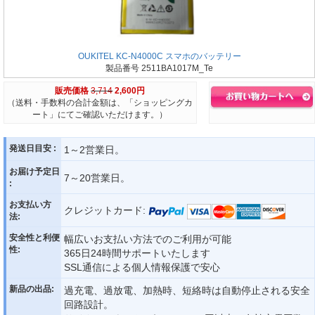
OUKITEL KC-N4000C スマホのバッテリー
製品番号 2511BA1017M_Te
販売価格
3,714
2,600円
（送料・手数料の合計金額は、「ショッピングカ
ート」にてご確認いただけます。）
発送日目安 :
1～2営業日。
お届け予定日
7～20営業日。
:
お支払い方
クレジットカード:
法:
安全性と利便
幅広いお支払い方法でのご利用が可能
性:
365日24時間サポートいたします
SSL通信による個人情報保護で安心
新品の出品:
過充電、過放電、加熱時、短絡時は自動停止される安全
回路設計。