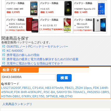
関連商品を探す
各種交換用バッテリーもございます。
OUKITELノートPCバッテリーモデルナンバー
KC-N4000C
携帯電話の膨らみの理由
携帯電話の暖房と電力消費を解決するための10の提案
充電中に電話が熱くなる理由は何ですか？
検索ワード
LSS271620SF
,
FB511
,
CP1454
,
HB3-875mAh
,
FB421
,
Z52H 10pcs
,
FDK 14HR-
4/5FAUP
,
FDK 8HR-4/3FAUPC
,
RSC-BA
,
SANYO 5N-700AACL
,
PA5265U-1BRS
,
HSTNN-DB9J
,
07KRV
,
ER17/50
,
SPTM1B
,
HBLDT40
人気商品ランキングリ