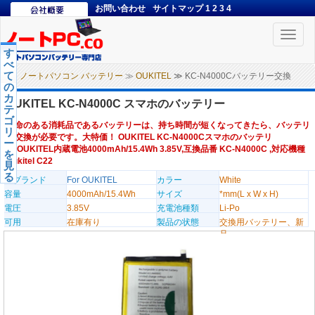
お問い合わせ
サイトマップ
1
2
3
4
Toggle
naviga
す
べ
て
ノートパソコン バッテリー
≫
OUKITEL
≫ KC-N4000Cバッテリー交換
の
カ
OUKITEL KC-N4000C スマホのバッテリー
テ
ゴ
寿命のある消耗品であるバッテリーは、持ち時間が短くなってきたら、バッテリ
リ
ー交換が必要です。大特価！ OUKITEL KC-N4000Cスマホのバッテリ
ー
ー,OUKITEL内蔵電池4000mAh/15.4Wh 3.85V,互換品番 KC-N4000C ,対応機種
を
Oukitel C22
見
る
のブランド
For OUKITEL
カラー
White
容量
4000mAh/15.4Wh
サイズ
*mm(L x W x H)
電圧
3.85V
充電池種類
Li-Po
可用
在庫有り
製品の状態
交換用バッテリー、新
品