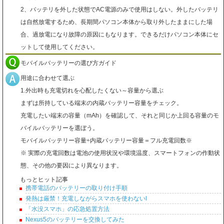
2、バッテリを外した状態でAC電源のみで使用はしない。外したバッテリ
は自然放電するため、長期間パソコン本体から取り外したままにした場
合、過放電になり故障の原因にもなります。できるだけパソコン本体にセ
ットして使用してください。
モバイルバッテリーの選び方ガイド
用途に合わせて選ぶ
1.外出時も充電切れを心配したくない～容量から選ぶ
まずは所持している端末の内蔵バッテリー容量をチェック。
充電したい端末の容量（mAh）を確認して、それと同じか上回る容量のモ
バイルバッテリーを選ぼう。
モバイルバッテリー容量÷内蔵バッテリー容量＝フル充電回数※
※ 実際の充電回数は電池の使用状況や環境温度、スマートフォンの作動状
態、その他の要因により異なります。
もっとヒット記事
携帯電話のバッテリーの取り付け手順
発熱は厳禁！充電しながらスマホを使わないl
「水没スマホ」の応急処置方法
Nexus5のバッテリーを交換してみた